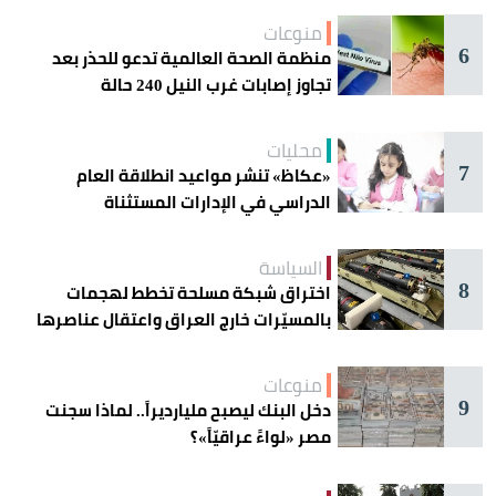
منوعات
6
منظمة الصحة العالمية تدعو للحذر بعد
تجاوز إصابات غرب النيل 240 حالة
محليات
7
«عكاظ» تنشر مواعيد انطلاقة العام
الدراسي في الإدارات المستثناة
السياسة
8
اختراق شبكة مسلحة تخطط لهجمات
بالمسيّرات خارج العراق واعتقال عناصرها
منوعات
9
دخل البنك ليصبح مليارديراً.. لماذا سجنت
مصر «لواءً عراقيّاً»؟