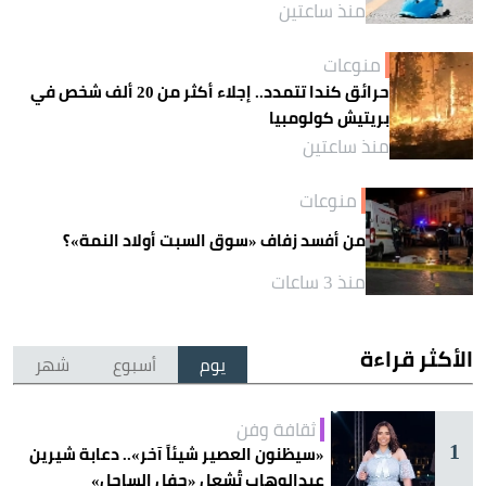
منذ ساعتين
منوعات
حرائق كندا تتمدد.. إجلاء أكثر من 20 ألف شخص في
بريتيش كولومبيا
منذ ساعتين
منوعات
من أفسد زفاف «سوق السبت أولاد النمة»؟
منذ 3 ساعات
الأكثر قراءة
يوم
أسبوع
شهر
ثقافة وفن
1
«سيظنون العصير شيئاً آخر».. دعابة شيرين
عبدالوهاب تُشعل «حفل الساحل»