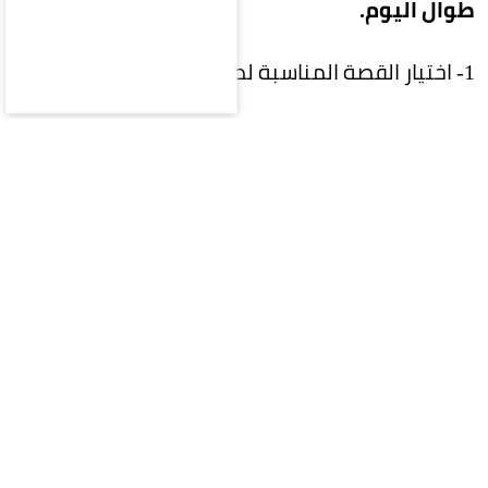
طوال اليوم.
1- اختيار القصة المناسبة لطبيعة الشعر
احرصي على استشارة مصفف الشعر لاختيار طول
وشكل البوب الذي يتناسب مع كثافة شعرك
وطبيعته، ليسهل تصفيفه يومياً.
2- استخدام واقٍ من الحرارة
قبل استخدام مجفف الشعر أو أدوات التصفيف
الحرارية، طبقي منتجاً واقياً من الحرارة لحماية الشعر
من الجفاف والتقصف.
3- منح الجذور حجماً طبيعياً