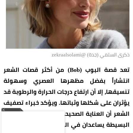
ذكرى السلمي (جدة) @zekraalsolami
تعد قصة البوب (Bob) من أكثر قصات الشعر
انتشاراً بفضل مظهرها العصري وسهولة
تنسيقها، إلا أن ارتفاع درجات الحرارة والرطوبة قد
يؤثران على شكلها وثباتها. ويؤكد خبراء تصفيف
الشعر أن العناية الصحيحة واتباع بعض الخطوات
البسيطة يساعدان في الحفاظ على إطلالة أنيقة