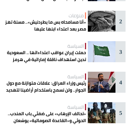
منوعات
2
«أنا مسامحاه بس ما يطردنيش».. مسنة تهز
مصر بعد اعتداء ابنها عليها
السياسة
3
حملت إيران عواقب اعتداءاتها .. السعودية
تدين استهداف ناقلة إماراتية في هرمز
السياسة
4
رئيس وزراء العراق: علاقات متوازنة مع دول
الجوار.. ولن نسمح باستخدام أراضينا لتهديد
أمنها
السياسة
5
«تحالف الإرهاب» على ضفتَي باب المندب..
الحوثي و«القاعدة الصومالية» يوسّعان
دائرة الخطر