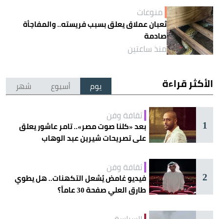
منوعات
ثعبان عملاق يعلق بسبب فريسته.. والمفاجأة
صادمة
منذ ساعتين
الأكثر قراءة
يوم
أسبوع
شهر
ثقافة وفن
1
بعد «كلنا صوت مصر».. تامر عاشور يعلق
على تصريحات شيرين عبد الوهاب
ثقافة وفن
2
فيديو غامض يُشعل التكهنات.. هل يطوي
طارق العلي صفحة 30 عاماً؟
السياسة