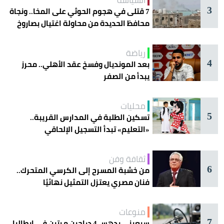
3
7 قتلى في هجوم الحوثي على المخا.. ونجاة
محافظ الحديدة من محاولة اغتيال بصاروخ
رياضة
4
بعد المونديال وفسخ عقد الأهلي.. محرز
يبدأ من الصفر
محليات
5
تسكين الطلبة في المدارس القريبة..
«التعليم» تبدأ التسجيل الإلحاقي
للمستجدين
ثقافة وفن
6
من خشبة المسرح إلى الكرسي المتحرك..
فنان مصري يعتزل التمثيل نهائيًا
منوعات
7
سبعيني يدهس 4 دراجين مرتين في إيطاليا