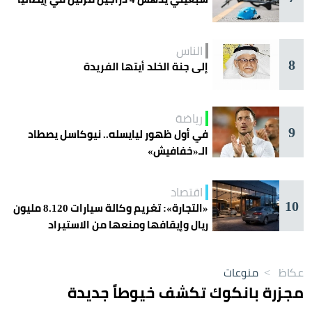
الناس
8
إلى جنة الخلد أيتها الفريدة
رياضة
9
في أول ظهور ليايسله.. نيوكاسل يصطاد
الـ«خفافيش»
اقتصاد
10
«التجارة»: تغريم وكالة سيارات 8.120 مليون
ريال وإيقافها ومنعها من الاستيراد
عكاظ
>
منوعات
مجزرة بانكوك تكشف خيوطاً جديدة