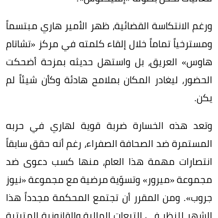
ورغم الانتكاسة القضائية، ظهر الأمير هاري مبتسماً
ومسترخياً تماماً خلال إلقاء كلمته في مركز «تشاتام
هاوس» العريق، بل واستهل حديثه بمزحة أضحكت
الحضور، ليغادر المكان بملامح هادئة وكأن شيئاً لم
يكن.
وتعد هذه الخسارة ضربة قوية لهاري في حربه
المستمرة ضد الصحافة الصفراء، رغم أنه حقق سابقاً
انتصارات مهمة هذا العام، منها كسب دعوى ضد
مجموعة «ميرور» وتسوّية مرضية مع مجموعة «نيوز
جروب». ومن المقرر أن تجتمع المحكمة مجدداً هذا
الشهر للنظر في التبعات المالية والقانونية المترتبة