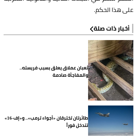
على هذا الحكم.
أخبار ذات صلة
ثعبان عملاق يعلق بسبب فريسته..
والمفاجأة صادمة
طائرتان تخترقان «أجواء ترمب».. و«إف-16»
تتدخل فوراً