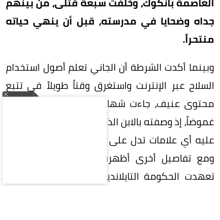
العاصمة بانكوك، وخلفت سبعة قتلى، من بينهم
جداه وضحايا في مدرسته، قبل أن ينهي حياته
منتحراً.
وبينما أكدت الشرطة أن الجاني تعلم أصول استخدام
السلاح عبر الإنترنت واستغرق وقتاً طويلاً في تتبع
محتوى عنيف، جاءت شهادة والدته لتزيد المشهد
غموضاً، إذ وصفته بالابن الذكي والمرح الذي لم تظهر
عليه أي علامات تدل على اضطراب أو تعرض لتنمر.
ومع تفاصيل أخرى أظهرت حيازته سلاحاً وسكيناً،
تعهدت الحكومة التايلاندية بفرض إجراءات وقائية
جديدة للسلامة المدرسية والفحص النفسي، في
وقت أعادت هذه المأساة إشعال النقاش المحتدم