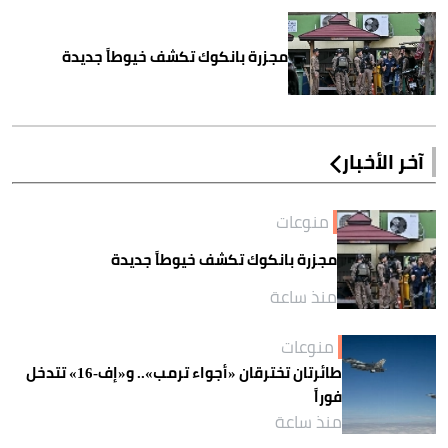
مجزرة بانكوك تكشف خيوطاً جديدة
آخر الأخبار
منوعات
مجزرة بانكوك تكشف خيوطاً جديدة
منذ ساعة
منوعات
طائرتان تخترقان «أجواء ترمب».. و«إف-16» تتدخل
فوراً
منذ ساعة