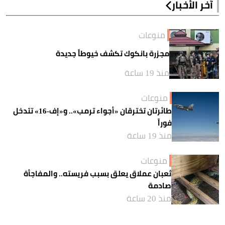
آخر الأخبار
منوعات
مجزرة بانكوك تكشف خيوطاً جديدة
منذ 19 ساعة
منوعات
طائرتان تخترقان «أجواء ترمب».. و«إف-16» تتدخل
فوراً
منذ 19 ساعة
منوعات
ثعبان عملاق يعلق بسبب فريسته.. والمفاجأة
صادمة
منذ 20 ساعة