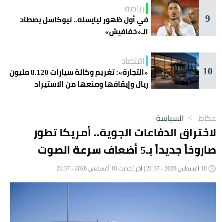
رياضة
9
في أول ظهور ليايسله.. نيوكاسل يصطاد
الـ«خفافيش»
اقتصاد
10
«التجارة»: تغريم وكالة سيارات 8.120 مليون
ريال وإيقافها ومنعها من الاستيراد
عكاظ
>
السياسة
لاختراق الدفاعات الجوية.. أمريكا تطور
صاروخاً جديداً بـ5 أضعاف سرعة الصوت
10 أغسطس 2026 - 21:37 | آخر تحديث 10 أغسطس 2026 - 21:37