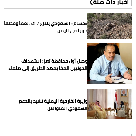
أخبار ذات صلة
«مسام» السعودي ينتزع 5287 لغماً ومخلفاً
حربياً في اليمن
وكيل أول محافظة تعز: استهداف
الحوثيين المخا يمهد الطريق إلى صنعاء
وزيرة الخارجية اليمنية تشيد بالدعم
السعودي المتواصل