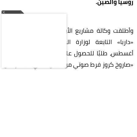
روسيا والصين.
وأطلقت وكالة مشاريع الأبحاث الدفاعية المتقدمة
«داربا» التابعة لوزارة الحرب الأمريكية، في 7
أغسطس، طلبًا للحصول على معلومات بشأن تطوير
«صاروخ كروز فرط صوتي من الجيل التالي»، يشترط أن
تتجاوز سرعته خمسة أضعاف سرعة الصوت.
ويستند التصور الجديد إلى محرك يستخدم الأكسجين
الموجود في الغلاف الجوي أثناء الطيران بدلًا من
حمله على متن الصاروخ، وهي تقنية ترتبط بمحركات