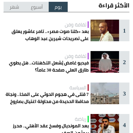
الأكثر قراءة
يوم
أسبوع
شهر
ثقافة وفن
1
بعد «كلنا صوت مصر».. تامر عاشور يعلق
على تصريحات شيرين عبد الوهاب
ثقافة وفن
2
فيديو غامض يُشعل التكهنات.. هل يطوي
طارق العلي صفحة 30 عاماً؟
السياسة
3
7 قتلى في هجوم الحوثي على المخا.. ونجاة
محافظ الحديدة من محاولة اغتيال بصاروخ
رياضة
4
بعد المونديال وفسخ عقد الأهلي.. محرز
يبدأ من الصفر