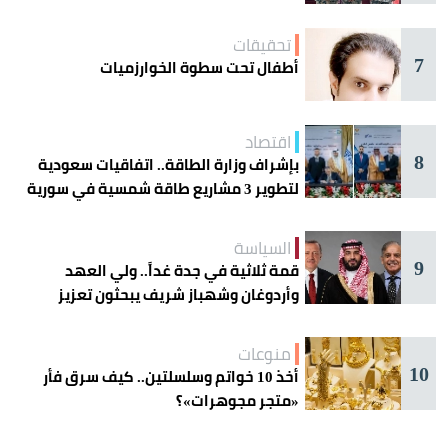
تحقيقات
7
أطفال تحت سطوة الخوارزميات
اقتصاد
8
بإشراف وزارة الطاقة.. اتفاقيات سعودية
لتطوير 3 مشاريع طاقة شمسية في سورية
السياسة
9
قمة ثلاثية في جدة غداً.. ولي العهد
وأردوغان وشهباز شريف يبحثون تعزيز
التعاون
منوعات
10
أخذ 10 خواتم وسلسلتين.. كيف سرق فأر
«متجر مجوهرات»؟