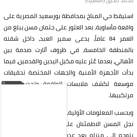
محمد صديق (القاهرة)
استيقظ حي المناخ بمحافظة بورسعيد المصرية على
واقعة مأساوية، بعد العثور على جثمان مسن يبلغ من
العمر 84 عاماً، يدعى سمير العبد، داخل شقته
بالمنطقة الخامسة، في ظروف أثارت صدمة بين
الأهالي، بعدما عُثر عليه مكبل اليدين والقدمين، فيما
بدأت الأجهزة الأمنية والجهات المختصة تحقيقات
موسعة لكشف ملابسات الواقعة وتحديد هوية
مرتكبيها.
وبحسب المعلومات الأولية، بدأت الواقعة عندما حاول
نجل المسن الاطمئنان على والده هاتفياً، قبل أن
يتوجه إلى منزله بعد عدم تلقيه أي رد، ليكتشف