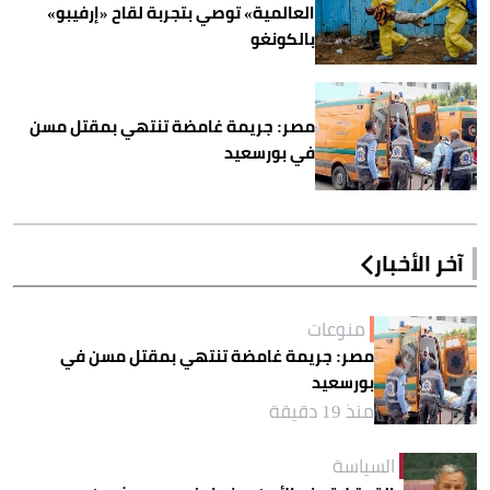
العالمية» توصي بتجربة لقاح «إرفيبو»
بالكونغو
مصر: جريمة غامضة تنتهي بمقتل مسن
في بورسعيد
آخر الأخبار
منوعات
مصر: جريمة غامضة تنتهي بمقتل مسن في
بورسعيد
منذ 19 دقيقة
السياسة