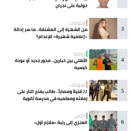
حوثية على نجران
منوعات
3
من الشهرة إلى المشنقة.. ما سر إحالة
«إعلامية شهيرة» للإعدام؟
رياضة
4
الأهلي بين خيارين.. محور جديد أو عودة
كيسيه
منوعات
5
22 قتيلاً ومصاباً.. طالب يفتح النار على
زملائه ومعلميه في مدرسة ثانوية
الناس
6
العنزي إلى رتبة «ملازم أول»