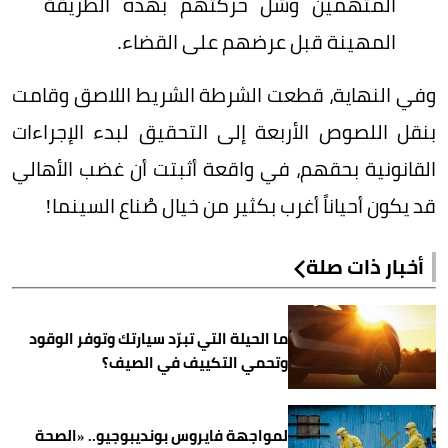
المتهمين وشل حركتهم بهذه الطريقة
المهينة قبل عرضهم على القضاء.
وفي النهاية، قطعت الشرطة الشريط اللاصق وقامت
بنقل اللصوص الأربعة إلى التحقيق لبدء الإجراءات
القانونية بحقهم، في واقعة أثبتت أن غضب الأهالي
قد يكون أحياناً أغرب بكثير من خيال صُناع السينما!
أخبار ذات صلة
ما الحيلة التي تبرّد سيارتك وتوفر الوقود
وتحمي التكييف في الصيف؟
لمواجهة فايروس بونديبوجيو.. «الصحة