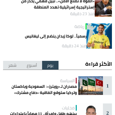
«القوة لا تصنع الأمن».. نبيل فهمي يحذر من
إستراتيجية إسرائيلية تهدد المنطقة
منذ 23 دقيقة
رياضة
رسمياً.. لوكا زيدان ينضم إلى ليغانيس
منذ 24 دقيقة
الأكثر قراءة
يوم
أسبوع
شهر
السياسة
1
مصدران لـ«رويترز»: السعودية وباكستان
وتركيا ستوقع اتفاقية «دفاع مشترك»
اليوم في جدة
محليات
2
بينهم طفل وامرأة.. 11 مصاباً باعتداءات