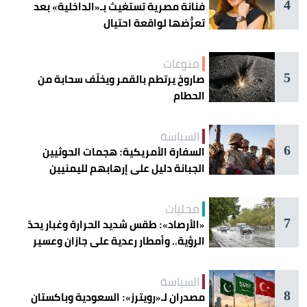
4
فنانة مصرية تستغيث بـ«الداخلية» بعد
تعرُّضها لواقعة احتيال
منوعات
5
صاروخ يرتطم بالقمر ويخلّف سحابة من
الحطام
السياسة
6
السفارة الأمريكية: هجمات الحوثيين
الجبانة دليل على إرهابهم لليمنيين
محليات
7
«الأرصاد»: طقس شديد الحرارة وغبار يحدّ
الرؤية.. وأمطار رعدية على جازان وعسير
السياسة
8
مصدران لـ«رويترز»: السعودية وباكستان