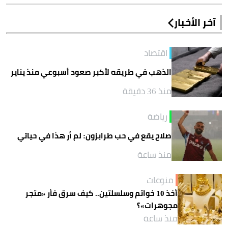
آخر الأخبار
اقتصاد
الذهب في طريقه لأكبر صعود أسبوعي منذ يناير
منذ 36 دقيقة
رياضة
صلاح يقع في حب طرابزون: لم أر هذا في حياتي
منذ ساعة
منوعات
أخذ 10 خواتم وسلسلتين.. كيف سرق فأر «متجر
مجوهرات»؟
منذ ساعة