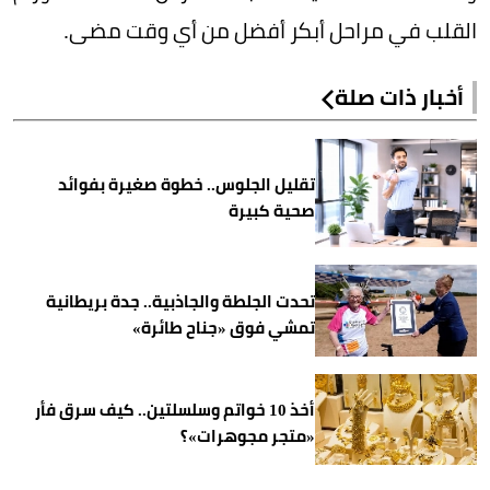
القلب في مراحل أبكر أفضل من أي وقت مضى.
أخبار ذات صلة
تقليل الجلوس.. خطوة صغيرة بفوائد
صحية كبيرة
تحدت الجلطة والجاذبية.. جدة بريطانية
تمشي فوق «جناح طائرة»
أخذ 10 خواتم وسلسلتين.. كيف سرق فأر
«متجر مجوهرات»؟