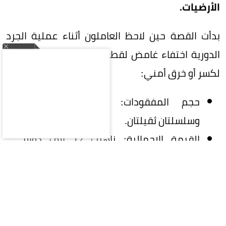
الأرضيات.
بدأت القصة حين لاحظ العاملون أثناء عملية الجرد
الدورية اختفاء غامض لقطع ثقيلة دون وجود أي أثر
لكسر أو خرق أمني:
حجم المفقودات: 10 خواتم ذهبية
وسلسلتان ثقيلتان.
القيمة الإجمالية: ناهزت 12 ألف دولار
أمريكي.
الشكوك الأولى: توجهت الأصابع فوراً نحو
احتمالية السرقة من قِبل العاملين أو الزوار،
مما دفع صاحب المتجر لتفريغ كاميرات