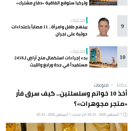
وتركيا ستوقع اتفاقية «دفاع مشترك»
اليوم في جدة
محليات
9
بينهم طفل وامرأة.. 11 مصاباً باعتداءات
حوثية على نجران
محليات
10
بدء إجراءات استكمال منح أراضٍ لـ2418
مستفيداً في جدة ورابغ والليث
عكاظ
>
منوعات
أخذ 10 خواتم وسلسلتين.. كيف سرق فأر
«متجر مجوهرات»؟
7 أغسطس 2026 - 05:32 | آخر تحديث 7 أغسطس 2026 - 05:32