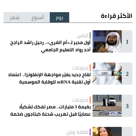
الأكثر قراءة
يوم
أسبوع
شهر
الناس
1
أول مدير لـ«أم القرى».. رحيل راشد الراجح
أحد رواد التعليم الجامعي
منوعات
2
لقاح جديد يغيّر مواجهة الإنفلونزا.. اعتماد
أول تقنية mRNA للوقاية الموسمية
منوعات
3
بقيمة 3 مليارات.. مصر تفكك تشكيلًا
عصابيًا قبل تهريب شحنة كبتاجون ضخمة
ثقافة وفن