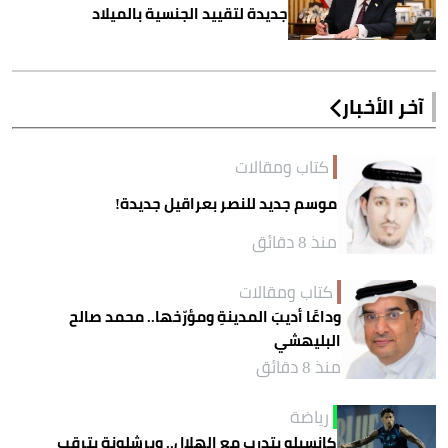
جديدة لتقييد الجنسية بالميلاد
آخر الأخبار
كتاب ومقالات
موسم جديد للنصر بعراقيل جديدة!
منذ 8 دقائق
كتاب ومقالات
وداعًا أديبَ المدينةِ ومؤرّخها.. محمد صالح
البليهشي
منذ 8 دقائق
رياضة
كانسيلو يتدرب مع الهلال.. وبرشلونة يترقب