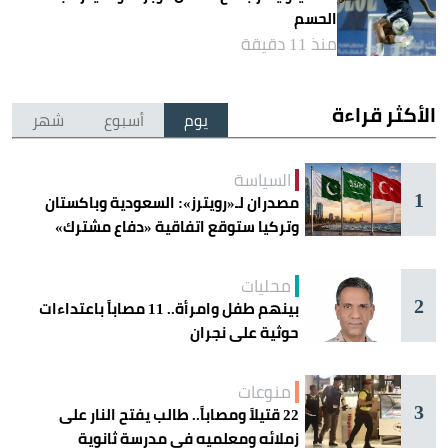
الحسم
منذ 11 دقيقة
الأكثر قراءة
يوم
أسبوع
شهر
السياسة
1
مصدران لـ«رويترز»: السعودية وباكستان
وتركيا ستوقع اتفاقية «دفاع مشترك»
اليوم في جدة
محليات
2
بينهم طفل وامرأة.. 11 مصاباً باعتداءات
حوثية على نجران
منوعات
3
22 قتيلاً ومصاباً.. طالب يفتح النار على
زملائه ومعلميه في مدرسة ثانوية