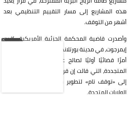
مشاريع طاقة الرياح البرية المقترحة، في قرار يعيد
هذه المشاريع إلى مسار التقييم التنظيمي بعد
أشهر من التوقف.
وأصدرت قاضية المحكمة الجزئية الأمريكية كارين
إيمرجوت، في مدينة بورتلاند بولاية أوريجون، الخميس،
أمرًا قضائيًا أوليًا لصالح عدد من جماعات الطاقة
المتجددة، التي قالت إن قرار وزارة الدفاع أدى عمليًا
إلى «توقف تام» لتطوير مشاريع طاقة الرياح في
الولايات المتحدة.
ويُعد القرار انتكاسة لإدارة ترمب، الذي أعلن مرارًا
معارضته لطاقة الرياح، وانتقد توربيناتها باعتبارها