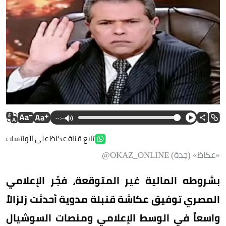
--:--
تابع قناة عكاظ على الواتساب
«عكاظ» (جدة) OKAZ_ONLINE@
بشروطه المالية غير المتوقعة، فجّر الإعلامي
المصري توفيق عكاشة قنبلة مدوية أحدثت زلزالاً
واسعاً في الوسط الإعلامي ومنصات السوشيال