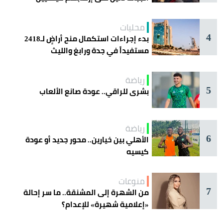
محليات
4
بدء إجراءات استكمال منح أراضٍ لـ2418
مستفيداً في جدة ورابغ والليث
رياضة
5
بشرى للراقي.. عودة صانع الألعاب
رياضة
6
الأهلي بين خيارين.. محور جديد أو عودة
كيسيه
منوعات
7
من الشهرة إلى المشنقة.. ما سر إحالة
«إعلامية شهيرة» للإعدام؟