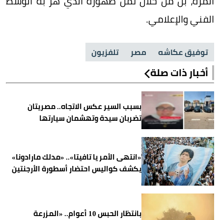
المرة، بل من خلال ثمن ظهوره الذي هز به الوسط
الفني والإعلامي.
توفيق عكاشه
مصر
تلفزيون
أخبار ذات صلة
بسبب السير عكس الاتجاه.. مصريتان
تضربان سيدة وتهشمان سيارتها
«انتهى الأمر يا تافيتا».. «مدلك مارادونا»
يكشف كواليس احتضار أسطورة الأرجنتين
بانتظار الحبس 10 أعوام.. «المزرعة