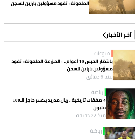
الملعونة» تقود مسؤولين بارزين للسجن
آخر الأخبار
منوعات
بانتظار الحبس 10 أعوام.. «المزرعة الملعونة» تقود
مسؤولين بارزين للسجن
منذ 6 دقائق
رياضة
4 صفقات تاريخية.. ريال مدريد يكسر حاجز الـ100
مليون
منذ 22 دقيقة
رياضة