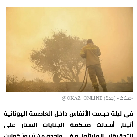
«عكاظ» (جدة) OKAZ_ONLINE@
في ليلة حبست الأنفاس داخل العاصمة اليونانية
أثينا، أسدلت محكمة الجنايات الستار على
التحقيقات الماراثونية في واحدة من أسوأ كوارث