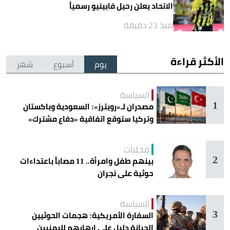
الاتحاد يعلن رحيل فابينيو رسمياً
منذ 23 دقيقة
الأكثر قراءة
يوم
أسبوع
شهر
السياسة
1
مصدران لـ«رويترز»: السعودية وباكستان
وتركيا ستوقع اتفاقية «دفاع مشترك»
اليوم في جدة
محليات
2
بينهم طفل وامرأة.. 11 مصاباً باعتداءات
حوثية على نجران
السياسة
3
السفارة الأمريكية: هجمات الحوثيين
الجبانة دليل على إرهابهم لليمنيين