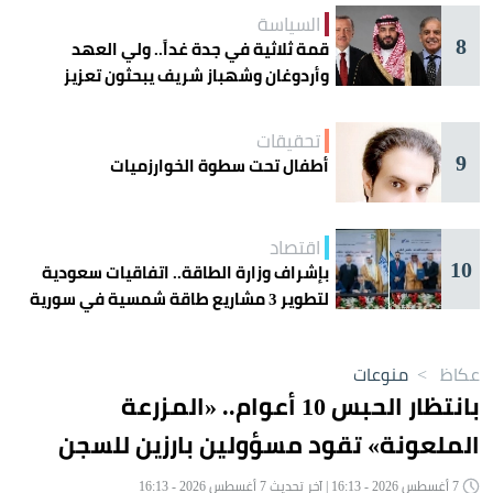
السياسة
8
قمة ثلاثية في جدة غداً.. ولي العهد
وأردوغان وشهباز شريف يبحثون تعزيز
التعاون
تحقيقات
9
أطفال تحت سطوة الخوارزميات
اقتصاد
10
بإشراف وزارة الطاقة.. اتفاقيات سعودية
لتطوير 3 مشاريع طاقة شمسية في سورية
عكاظ
>
منوعات
بانتظار الحبس 10 أعوام.. «المزرعة
الملعونة» تقود مسؤولين بارزين للسجن
7 أغسطس 2026 - 16:13 | آخر تحديث 7 أغسطس 2026 - 16:13