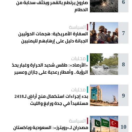
6
صاروخ يرتطم بالقمر ويخلّف سحابة من
الحطام
السياسة
7
السفارة الأمريكية: هجمات الحوثيين
الجبانة دليل على إرهابهم لليمنيين
محليات
8
«الأرصاد»: طقس شديد الحرارة وغبار يحدّ
الرؤية.. وأمطار رعدية على جازان وعسير
محليات
9
بدء إجراءات استكمال منح أراضٍ لـ2418
مستفيداً في جدة ورابغ والليث
السياسة
10
مصدران لـ«رويترز»: السعودية وباكستان