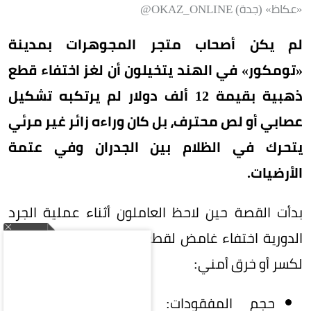
«عكاظ» (جدة) OKAZ_ONLINE@
لم يكن أصحاب متجر المجوهرات بمدينة
«تومكور» في الهند يتخيلون أن لغز اختفاء قطع
ذهبية بقيمة 12 ألف دولار لم يرتكبه تشكيل
عصابي أو لص محترف، بل كان وراءه زائر غير مرئي
يتحرك في الظلام بين الجدران وفي عتمة
الأرضيات.
بدأت القصة حين لاحظ العاملون أثناء عملية الجرد
الدورية اختفاء غامض لقطع ثقيلة دون وجود أي أثر
لكسر أو خرق أمني:
حجم المفقودات: 10 خواتم ذهبية