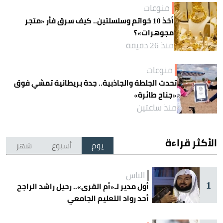
منوعات
أخذ 10 خواتم وسلسلتين.. كيف سرق فأر «متجر
مجوهرات»؟
منذ 26 دقيقة
منوعات
تحدت الجلطة والجاذبية.. جدة بريطانية تمشي فوق
«جناح طائرة»
منذ ساعتين
الأكثر قراءة
يوم
أسبوع
شهر
الناس
1
أول مدير لـ«أم القرى».. رحيل راشد الراجح
أحد رواد التعليم الجامعي