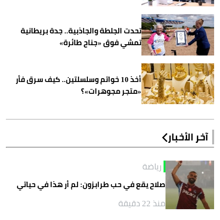
تحدت الجلطة والجاذبية.. جدة بريطانية
تمشي فوق «جناح طائرة»
أخذ 10 خواتم وسلسلتين.. كيف سرق فأر
«متجر مجوهرات»؟
آخر الأخبار
رياضة
صلاح يقع في حب طرابزون: لم أر هذا في حياتي
منذ 22 دقيقة