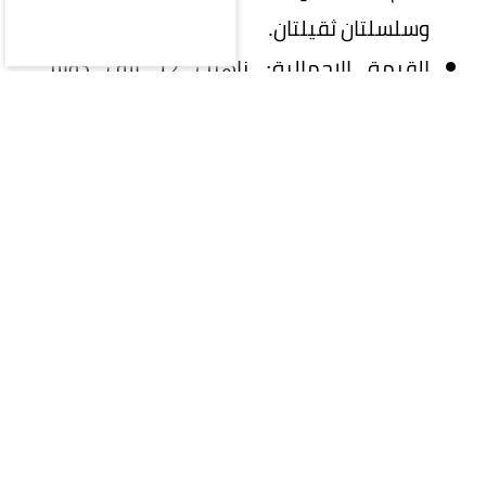
وسلسلتان ثقيلتان.
القيمة الإجمالية: ناهزت 12 ألف دولار
أمريكي.
الشكوك الأولى: توجهت الأصابع فوراً نحو
احتمالية السرقة من قِبل العاملين أو الزوار،
مما دفع صاحب المتجر لتفريغ كاميرات
المراقبة لكشف الحقيقة.
وعند مراجعة التسجيلات، التقطت عدسات المراقبة
المشهد الصادم الذي أذهل الجميع:
ظهر فأر صغير يتسلل بهدوء نحو منصات العرض
المضاءة. وأمسك الفأر بخاتم ذهبي بعد إسقاطه،