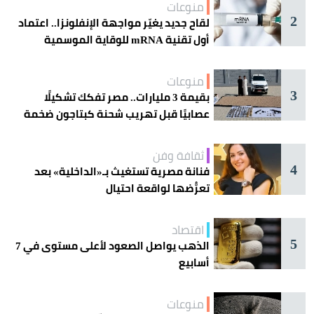
منوعات
2
لقاح جديد يغيّر مواجهة الإنفلونزا.. اعتماد
أول تقنية mRNA للوقاية الموسمية
منوعات
3
بقيمة 3 مليارات.. مصر تفكك تشكيلًا
عصابيًا قبل تهريب شحنة كبتاجون ضخمة
ثقافة وفن
4
فنانة مصرية تستغيث بـ«الداخلية» بعد
تعرُّضها لواقعة احتيال
اقتصاد
5
الذهب يواصل الصعود لأعلى مستوى في 7
أسابيع
منوعات