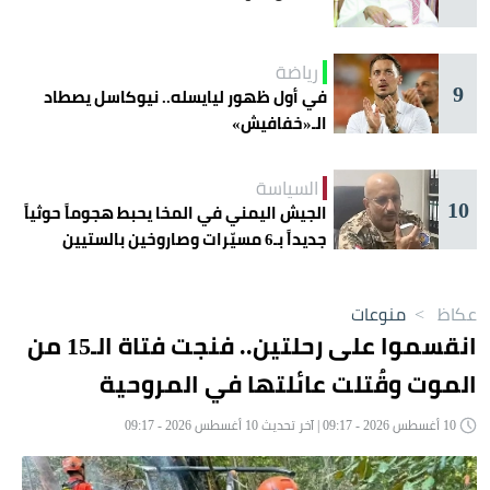
رياضة
9
في أول ظهور ليايسله.. نيوكاسل يصطاد
الـ«خفافيش»
السياسة
10
الجيش اليمني في المخا يحبط هجوماً حوثياً
جديداً بـ6 مسيّرات وصاروخين بالستيين
عكاظ
>
منوعات
انقسموا على رحلتين.. فنجت فتاة الـ15 من
الموت وقُتلت عائلتها في المروحية
10 أغسطس 2026 - 09:17 | آخر تحديث 10 أغسطس 2026 - 09:17