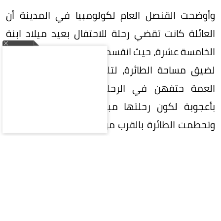
وأوضحت القنصل العام لكولومبيا في المدينة أن
العائلة كانت تقضي رحلة للاحتفال بعيد ميلاد ابنة
الخامسة عشرة، حيث انقسمت المجموعة إلى فوجين
لضيق مساحة الطائرة، لتلقى الجدة والعمة وابنة
العمة حتفهن في الرحلة الأولى، وتنجو الفتاة
بأعجوبة لكون رحلتها مبرمجة لاحقاً مع والدها.
وتحطمت الطائرة بالقرب من معلم «فيستا تشينيزا»
الشهير، وسط صعوبات واجهت فرق الإنقاذ في
انتشال الجثث وتحديد هوياتها جراء الاحتراق الشديد،
في حادثة أعادت فتح باب التساؤلات حول أمان هذه
الرحلات السياحية، لاسيما بعد حادثة تصادم مروحيتين
سابق في يونيو الماضي أسفر عن ستة قتلى، مما