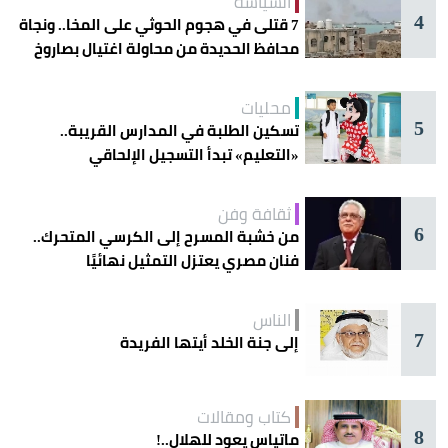
السياسة
4
7 قتلى في هجوم الحوثي على المخا.. ونجاة
محافظ الحديدة من محاولة اغتيال بصاروخ
محليات
5
تسكين الطلبة في المدارس القريبة..
«التعليم» تبدأ التسجيل الإلحاقي
للمستجدين
ثقافة وفن
6
من خشبة المسرح إلى الكرسي المتحرك..
فنان مصري يعتزل التمثيل نهائيًا
الناس
7
إلى جنة الخلد أيتها الفريدة
كتاب ومقالات
8
ماتياس يعود للهلال..!