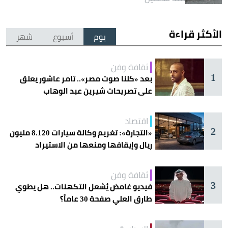
الأكثر قراءة
يوم
أسبوع
شهر
ثقافة وفن
1
بعد «كلنا صوت مصر».. تامر عاشور يعلق
على تصريحات شيرين عبد الوهاب
اقتصاد
2
«التجارة»: تغريم وكالة سيارات 8.120 مليون
ريال وإيقافها ومنعها من الاستيراد
ثقافة وفن
3
فيديو غامض يُشعل التكهنات.. هل يطوي
طارق العلي صفحة 30 عاماً؟