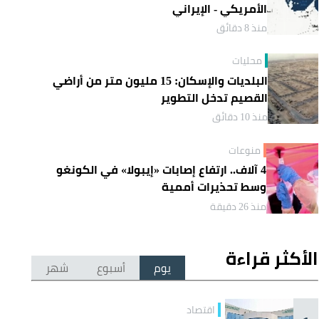
الأمريكي - الإيراني
منذ 8 دقائق
محليات
البلديات والإسكان: 15 مليون متر من أراضي
القصيم تدخل التطوير
منذ 10 دقائق
منوعات
4 آلاف.. ارتفاع إصابات «إيبولا» في الكونغو
وسط تحذيرات أممية
منذ 26 دقيقة
الأكثر قراءة
يوم
أسبوع
شهر
اقتصاد