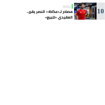
رياضة
10
مصادر لـ«عكاظ»: النصر يقرر..
العقيدي «للبيع»