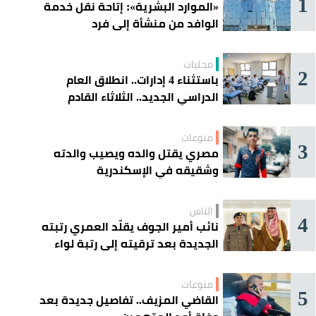
1
«الموارد البشرية»: إتاحة نقل خدمة
الوافد من منشأة إلى فرد
محليات
2
باستثناء 4 إدارات.. انطلاق العام
الدراسي الجديد.. الثلاثاء القادم
منوعات
3
مصري يقتل والده ويصيب والدته
وشقيقه في الإسكندرية
الناس
4
نائب أمير الجوف يقلّد العمري رتبته
الجديدة بعد ترقيته إلى رتبة لواء
منوعات
5
القاضي المزيف.. تفاصيل جديدة بعد