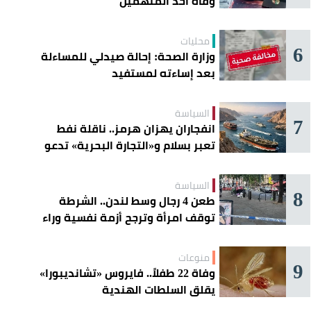
وفاة أحد المتهمين
محليات
6
وزارة الصحة: إحالة صيدلي للمساءلة
بعد إساءته لمستفيد
السياسة
7
انفجاران يهزان هرمز.. ناقلة نفط
تعبر بسلام و«التجارة البحرية» تدعو
السفن إلى الحذر
السياسة
8
طعن 4 رجال وسط لندن.. الشرطة
توقف امرأة وترجح أزمة نفسية وراء
الهجوم
منوعات
9
وفاة 22 طفلاً.. فايروس «تشانديبورا»
يقلق السلطات الهندية