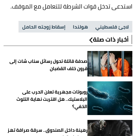
استدعى تدخل قوات الشرطة للتعامل مع الموقف.
لاجئ فلسطيني
هولندا
إسقاط زوجته الحامل
أخبار ذات صلة
صدفة قاتلة تحول رسائل سناب شات إلى
قرون خلف القضبان
روبوتات مجهرية تعلن الحرب على
البلاستيك.. هل اقتربت نهاية التلوث
الخفي؟
رهينة داخل الصندوق.. سرقة صرافة تهز