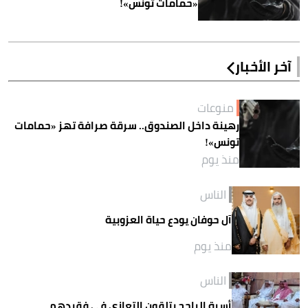
«حمامات تونس»!
آخر الأخبار
منوعات
رهينة داخل الصندوق.. سرقة صرافة تهز «حمامات
تونس»!
منذ يوم
الناس
آل حوفان يودع حياة العزوبية
منذ يوم
الناس
أسرة الراجح يتلقون التعازي في فقيدهم