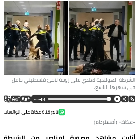
الشرطة الهولندية تعتدي على زوجة لاجئ فلسطيني حامل
في شهرها التاسع.
--:--
تابع قناة عكاظ على الواتساب
«عكاظ» (أمستردام)
أثارت مشاهد مصورة لعناصر من الشرطة