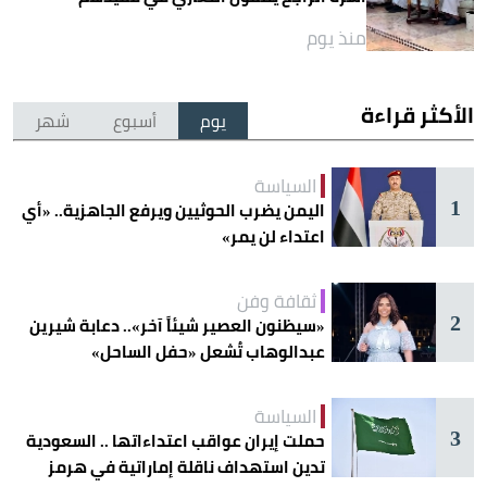
منذ يوم
الأكثر قراءة
يوم
أسبوع
شهر
السياسة
1
اليمن يضرب الحوثيين ويرفع الجاهزية.. «أي
اعتداء لن يمر»
ثقافة وفن
2
«سيظنون العصير شيئاً آخر».. دعابة شيرين
عبدالوهاب تُشعل «حفل الساحل»
السياسة
3
حملت إيران عواقب اعتداءاتها .. السعودية
تدين استهداف ناقلة إماراتية في هرمز