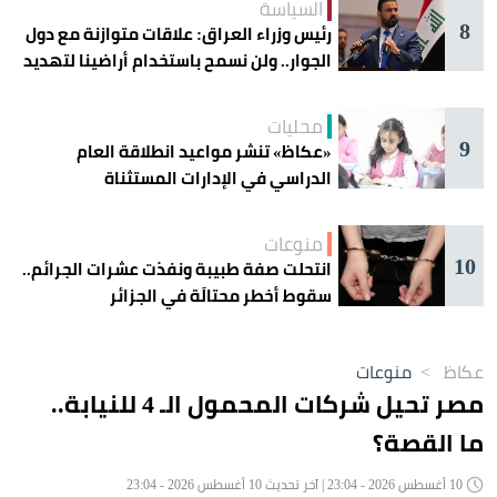
السياسة
8
رئيس وزراء العراق: علاقات متوازنة مع دول
الجوار.. ولن نسمح باستخدام أراضينا لتهديد
أمنها
محليات
9
«عكاظ» تنشر مواعيد انطلاقة العام
الدراسي في الإدارات المستثناة
منوعات
10
انتحلت صفة طبيبة ونفذت عشرات الجرائم..
سقوط أخطر محتالَة في الجزائر
عكاظ
>
منوعات
مصر تحيل شركات المحمول الـ 4 للنيابة..
ما القصة؟
10 أغسطس 2026 - 23:04 | آخر تحديث 10 أغسطس 2026 - 23:04