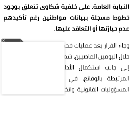
النيابة العامة، على خلفية شكاوى تتعلق بوجود
خطوط مسجلة ببيانات مواطنين رغم تأكيدهم
عدم حيازتها أو التعاقد عليها.
وجاء القرار بعد عمليات فحص وتفتيش أجراها الجهاز
خلال اليومين الماضيين، شملت الشكاوى الواردة إليه،
إلى جانب استكمال الأدلة والقرائن والمستندات
المرتبطة بالوقائع، في خطوة تستهدف تحديد
المسؤوليات القانونية واتخاذ الإجراءات اللازمة وفقاً
للقانون.
وأكد الجهاز أن التحرك يأتي في إطار حماية حقوق
مستخدمي خدمات الاتصالات وصون بياناتهم