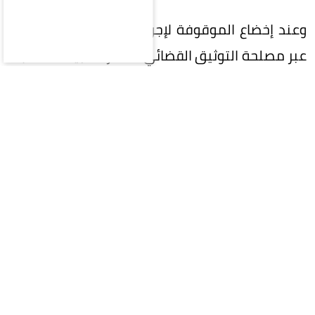
وعند إخضاع الموقوفة لإجراءات التحقق من الهوية
عبر مصلحة التوثيق القضائي، أظهرت البيانات مفاجأة
مدوية؛ إذ تبين أنها مطلوبة في سديم من الجرائم
ومحل أوامر بحث متكررة. وبالتنسيق مع الجهات
القضائية، كشفت التحقيقات تورطها في 29 قضية
جنائية متنوعة، تضمنت 15 قضية نصب واحتيال و10
قضايا سرقة، تكللت بصدور أحكام قضائية سابقة
بحقها تتراوح بين عام وثلاثة أعوام حبساً، من بينها 18
حكماً غيابياً.
ولم تقتصر التحقيقات على الاعترافات، بل امتدت
لتشمل الأدلة الرقمية والتقنية؛ حيث فحص