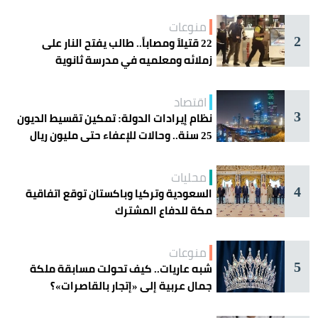
منوعات
2
22 قتيلاً ومصاباً.. طالب يفتح النار على
زملائه ومعلميه في مدرسة ثانوية
اقتصاد
3
نظام إيرادات الدولة: تمكين تقسيط الديون
25 سنة.. وحالات للإعفاء حتى مليون ريال
محليات
4
السعودية وتركيا وباكستان توقع اتفاقية
مكة للدفاع المشترك
منوعات
5
شبه عاريات.. كيف تحولت مسابقة ملكة
جمال عربية إلى «إتجار بالقاصرات»؟