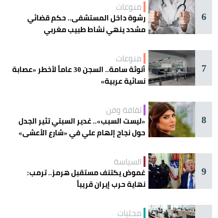
منوعات
6
رشوة داخل المستشفى.. حكم قضائي
مشدد ينهي نشاط طبيب مغربي
منوعات
7
أنوثة سامة.. السجن 30 عاماً لأخطر «عصابة
نسائية عربية»
ثقافة وفن
8
«ليست السبب».. غدير السبتي تثير الجدل
حول نجاح إلهام علي في «شارع الأعشى»
السياسة
9
غموض يكتنف مستقبل هرمز.. ترمب:
نهاية حرب إيران قريباً
محليات