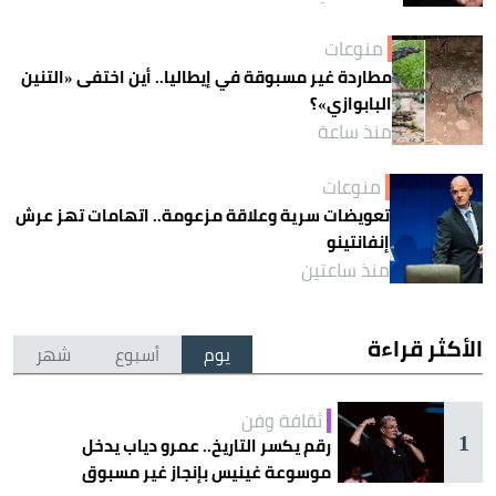
منوعات
مطاردة غير مسبوقة في إيطاليا.. أين اختفى «التنين
البابوازي»؟
منذ ساعة
منوعات
تعويضات سرية وعلاقة مزعومة.. اتهامات تهز عرش
إنفانتينو
منذ ساعتين
الأكثر قراءة
يوم
أسبوع
شهر
ثقافة وفن
1
رقم يكسر التاريخ.. عمرو دياب يدخل
موسوعة غينيس بإنجاز غير مسبوق