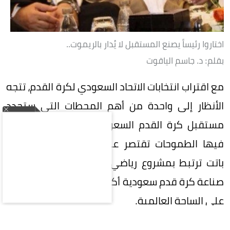
اختاروا رئيساً يصنع المستقبل لا يُدار بالريموت..
بقلم: د. جاسم الياقوت
مع اقتراب انتخابات الاتحاد السعودي لكرة القدم، تتجه
الأنظار إلى واحدة من أهم المحطات التي ستحدد
مستقبل كرة القدم السعودية، في مرحلة لم تعد
فيها الطموحات تقتصر على تحقيق البطولات، بل
باتت ترتبط بمشروع رياضي وطني كبير، يتطلع إلى
صناعة كرة قدم سعودية أكثر تنافسية وتأثيراً وحضوراً
على الساحة العالمية.
في هذه المرحلة المفصلية، تقع على عاتق