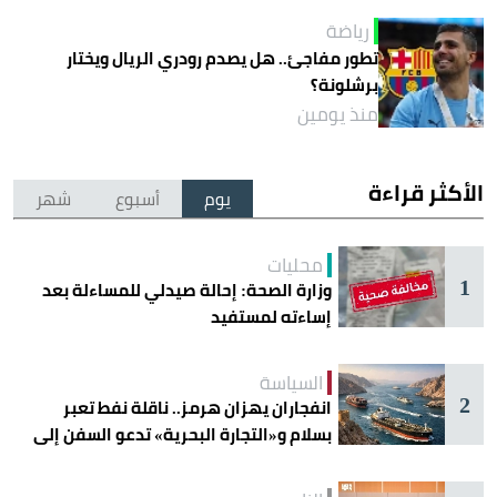
رياضة
تطور مفاجئ.. هل يصدم رودري الريال ويختار
برشلونة؟
منذ يومين
الأكثر قراءة
يوم
أسبوع
شهر
محليات
1
وزارة الصحة: إحالة صيدلي للمساءلة بعد
إساءته لمستفيد
السياسة
2
انفجاران يهزان هرمز.. ناقلة نفط تعبر
بسلام و«التجارة البحرية» تدعو السفن إلى
الحذر