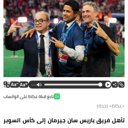
--:--
تابع قناة عكاظ على الواتساب
«عكاظ» (جدة)
تأهل فريق باريس سان جيرمان إلى كأس السوبر