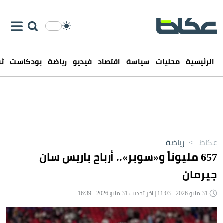
الرئيسية
محليات
سياسة
اقتصاد
فيديو
رياضة
بودكاست
ثق
عكاظ
>
رياضة
657 مليوناً و«سوبر».. أرباح باريس سان
جيرمان
31 مايو 2026 - 11:03 | آخر تحديث 31 مايو 2026 - 16:39