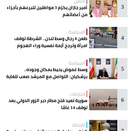
الناس
3
أمير جازان يكرّم 3 مواطنين لتبرعهم بأجزاء
من أعضائهم
السياسة
4
طعن 4 رجال وسط لندن.. الشرطة توقف
امرأة وترجح أزمة نفسية وراء الهجوم
السياسة
5
وسط غموض يحيط بمكان وجوده..
بزشكيان: التواصل مع المرشد صعب للغاية
منوعات
6
سورية تعيد فتح مطار دير الزور الدولي بعد
توقف 14 عامًا
اقتصاد
7