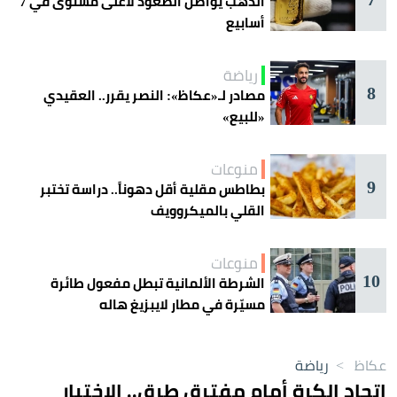
الذهب يواصل الصعود لأعلى مستوى في 7
أسابيع
رياضة
8
مصادر لـ«عكاظ»: النصر يقرر.. العقيدي
«للبيع»
منوعات
9
بطاطس مقلية أقل دهوناً.. دراسة تختبر
القلي بالميكروويف
منوعات
10
الشرطة الألمانية تبطل مفعول طائرة
مسيّرة في مطار لايبزيغ هاله
عكاظ
>
رياضة
اتحاد الكرة أمام مفترق طرق.. الاختيار