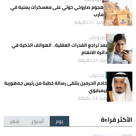
هجوم صاروخي حوثي على معسكرات يمنية في
مأرب
منذ 21 دقيقة
منوعات
بعد تراجع القدرات العقلية.. الهواتف الذكية في
دائرة الاتهام
منذ 23 دقيقة
محليات
خادم الحرمين يتلقى رسالة خطية من رئيس جمهورية
زيمبابوي
منذ 24 دقيقة
الأكثر قراءة
يوم
أسبوع
شهر