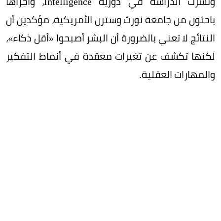
ونُشرت الدراسة في دورية Intelligence، وأجراها
باحثون من جامعة نورث وسترن الأمريكية، مؤكدين أن
النتائج لا تعني بالضرورة أن البشر أصبحوا «أقل ذكاء»،
لكنها تكشف عن تغيرات معقدة في أنماط التفكير
والمهارات العقلية.
وتعود جذور الظاهرة إلى ثلاثينيات القرن الماضي، حين
لاحظ العلماء ارتفاعًا ثابتًا في متوسط درجات الذكاء
بنحو ثلاث نقاط كل عقد، وهو ما عُرف لاحقًا بـ«تأثير
فلين». وقد ارتبط هذا الارتفاع بعوامل مثل تحسن
التغذية، وتطور التعليم، وتراجع حجم الأسر، وازدياد
تعقيد البيئات المحيطة بالإنسان. إلا أن الدراسة
الجديدة تشير إلى أن هذا الاتجاه بدأ في الانعكاس