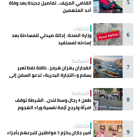
5
القاضي المزيف.. تفاصيل جديدة بعد وفاة
أحد المتهمين
محليات
6
وزارة الصحة: إحالة صيدلي للمساءلة بعد
إساءته لمستفيد
السياسة
7
انفجاران يهزان هرمز.. ناقلة نفط تعبر
بسلام و«التجارة البحرية» تدعو السفن إلى
الحذر
السياسة
8
طعن 4 رجال وسط لندن.. الشرطة توقف
امرأة وترجح أزمة نفسية وراء الهجوم
محليات
9
أمير جازان يكرّم 3 مواطنين لتبرعهم بأجزاء