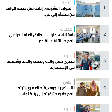
اقتصاد
1
«الموارد البشرية»: إتاحة نقل خدمة الوافد
من منشأة إلى فرد
محليات
2
باستثناء 4 إدارات.. انطلاق العام الدراسي
الجديد.. الثلاثاء القادم
منوعات
3
مصري يقتل والده ويصيب والدته وشقيقه
في الإسكندرية
الناس
4
نائب أمير الجوف يقلّد العمري رتبته
الجديدة بعد ترقيته إلى رتبة لواء
منوعات