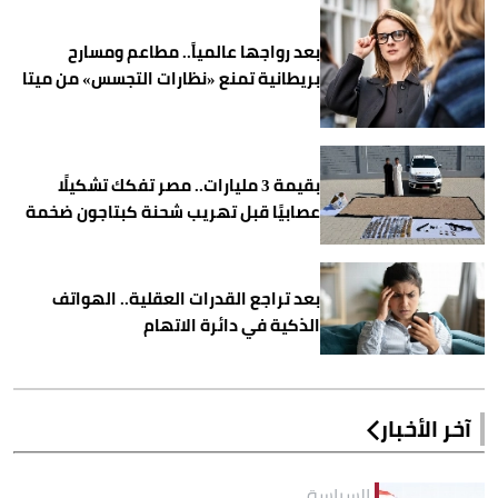
بعد رواجها عالمياً.. مطاعم ومسارح
بريطانية تمنع «نظارات التجسس» من ميتا
بقيمة 3 مليارات.. مصر تفكك تشكيلًا
عصابيًا قبل تهريب شحنة كبتاجون ضخمة
بعد تراجع القدرات العقلية.. الهواتف
الذكية في دائرة الاتهام
آخر الأخبار
السياسة