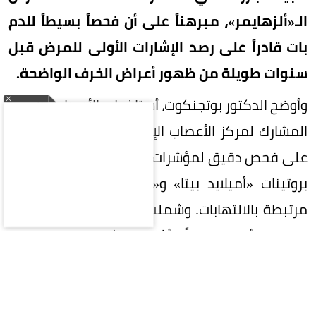
الـ«ألزهايمر»، مبرهناً على أن فحصاً بسيطاً للدم
بات قادراً على رصد الإشارات الأولى للمرض قبل
سنوات طويلة من ظهور أعراض الخرف الواضحة.
وأوضح الدكتور بوتجنكوت، أستاذ طب الأعصاب والمدير
المشارك لمركز الأعصاب الإدراكي، أن التقنية تعتمد
على فحص دقيق لمؤشرات حيوية في البلازما، أبرزها
بروتينات «أميلايد بيتا» و«تاو»، إلى جانب مؤشرات
مرتبطة بالالتهابات. وشملت الدراسة ثلاث شرائح من
المرضى؛ أصحاء تماماً، وأشخاص يشعرون بتراجع ذاتي
في الذاكرة دون رصده سريرياً بعد، وآخرون يعانون من
ضعف إدراكي جلي.