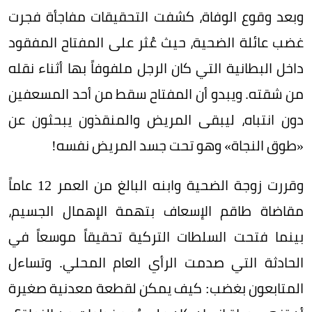
وبعد وقوع الوفاة، كشفت التحقيقات مفاجأة فجرت
غضب عائلة الضحية، حيث عُثر على المفتاح المفقود
داخل البطانية التي كان الرجل ملفوفاً بها أثناء نقله
من شقته. ويبدو أن المفتاح سقط من أحد المسعفين
دون انتباه، ليبقى المريض والمنقذون يبحثون عن
«طوق النجاة» وهو تحت جسد المريض نفسه!
وقررت زوجة الضحية وابنه البالغ من العمر 12 عاماً
مقاضاة طاقم الإسعاف بتهمة الإهمال الجسيم،
بينما فتحت السلطات التركية تحقيقاً موسعاً في
الحادثة التي صدمت الرأي العام المحلي. وتساءل
المتابعون بغضب: كيف يمكن لقطعة معدنية صغيرة