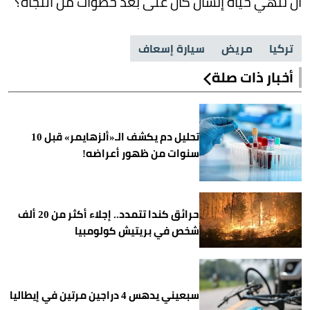
أن تنهي حياة إنسان كان على بُعد خطوات من النجاة؟
تركيا
مريض
سيارة إسعاف
أخبار ذات صلة
تحليل دم يكشف الـ«ألزهايمر» قبل 10
سنوات من ظهور أعراضه!
حرائق كندا تتمدد.. إجلاء أكثر من 20 ألف
شخص في بريتيش كولومبيا
سبعيني يدهس 4 دراجين مرتين في إيطاليا