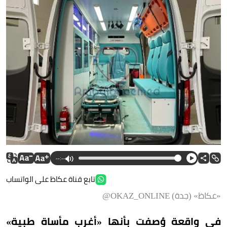
--:--
تابع قناة عكاظ على الواتساب
«عكاظ» (جدة) OKAZ_ONLINE@
في واقعة وُصفت بأنها «أغرب مأساة طبية»