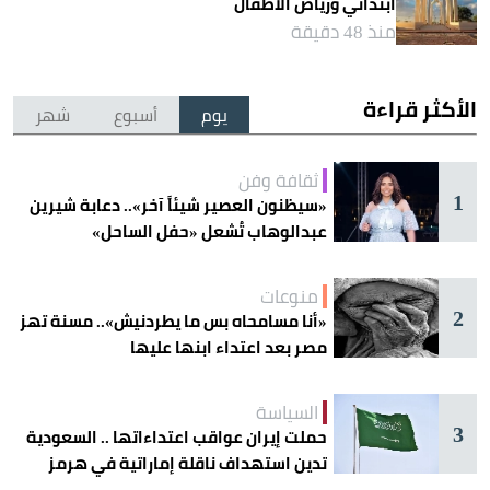
ابتدائي ورياض الأطفال
منذ 48 دقيقة
الأكثر قراءة
يوم
أسبوع
شهر
ثقافة وفن
1
«سيظنون العصير شيئاً آخر».. دعابة شيرين
عبدالوهاب تُشعل «حفل الساحل»
منوعات
2
«أنا مسامحاه بس ما يطردنيش».. مسنة تهز
مصر بعد اعتداء ابنها عليها
السياسة
3
حملت إيران عواقب اعتداءاتها .. السعودية
تدين استهداف ناقلة إماراتية في هرمز