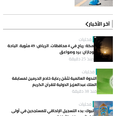
آخر الأخبار
محليات
مكة: رياح في 4 محافظات. الرياض: 49 مئوية. الباحة
وجازان: برد وصواعق
منذ 25 دقيقة
محليات
الندوة العالمية تثمّن رعاية خادم الحرمين لمسابقة
الملك عبدالعزيز الدولية للقرآن الكريم
منذ 38 دقيقة
محليات
تبوك: بدء التسجيل الإلحاقي للمستجدين في أولى