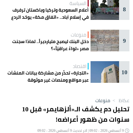
السياسة
8
أعلام السعودية وتركيا وباكستان ترفرف
في إسلام آباد.. «اتفاق مكة» يوحّد الردع
منوعات
9
دخل البنك ليصبح مليارديراً.. لماذا سجنت
مصر «لواءً عراقيّاً»؟
اقتصاد
10
«التجارة» تحذّر من مشاركة بيانات المنشآت
عبر مواقع ومنصات غير موثوقة
عكاظ
>
منوعات
تحليل دم يكشف الـ«ألزهايمر» قبل 10
سنوات من ظهور أعراضه!
9 أغسطس 2026 - 09:02 | آخر تحديث 9 أغسطس 2026 - 09:02