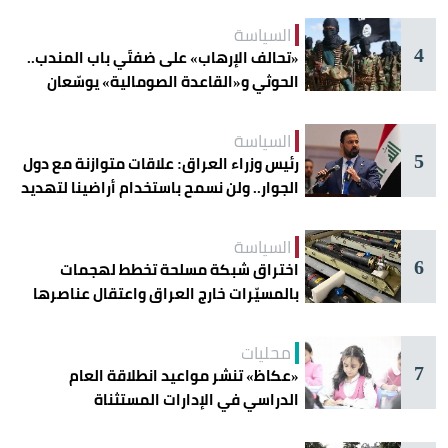
السياسة
4
«تحالف الإرهاب» على ضفتَي باب المندب..
الحوثي و«القاعدة الصومالية» يوسّعان
دائرة الخطر
السياسة
5
رئيس وزراء العراق: علاقات متوازنة مع دول
الجوار.. ولن نسمح باستخدام أراضينا لتهديد
أمنها
السياسة
6
اختراق شبكة مسلحة تخطط لهجمات
بالمسيّرات خارج العراق واعتقال عناصرها
محليات
7
«عكاظ» تنشر مواعيد انطلاقة العام
الدراسي في الإدارات المستثناة