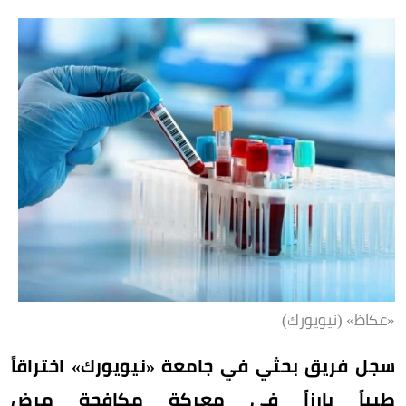
«عكاظ» (نيويورك)
سجل فريق بحثي في جامعة «نيويورك» اختراقاً
طبياً بارزاً في معركة مكافحة مرض