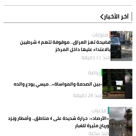
آخر الأخبار
منوعات
فضيحة تهز العراق.. موقوفة تتهم 4 شرطيين
بالاعتداء عليها داخل المركز
منذ 11 دقيقة
رياضة
«بين الصدمة والمواساة».. ميسي يودع والده
منذ 28 دقيقة
محليات
«الأرصاد»: حرارة شديدة على 4 مناطق.. وأمطار وبَرَد
ورياح مثيرة للغبار
منذ ساعة