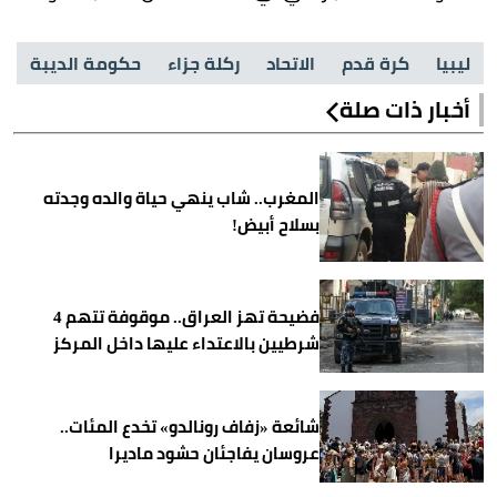
ليبيا
كرة قدم
الاتحاد
ركلة جزاء
حكومة الديبة
أخبار ذات صلة
المغرب.. شاب ينهي حياة والده وجدته
بسلاح أبيض!
فضيحة تهز العراق.. موقوفة تتهم 4
شرطيين بالاعتداء عليها داخل المركز
شائعة «زفاف رونالدو» تخدع المئات..
عروسان يفاجئان حشود ماديرا