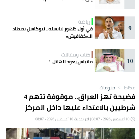
رياضة
9
في أول ظهور ليايسله.. نيوكاسل يصطاد
الـ«خفافيش»
كتاب ومقالات
10
ماتياس يعود للهلال..!
عكاظ
>
منوعات
فضيحة تهز العراق.. موقوفة تتهم 4
شرطيين بالاعتداء عليها داخل المركز
10 أغسطس 2026 - 08:07 | آخر تحديث 10 أغسطس 2026 - 08:07