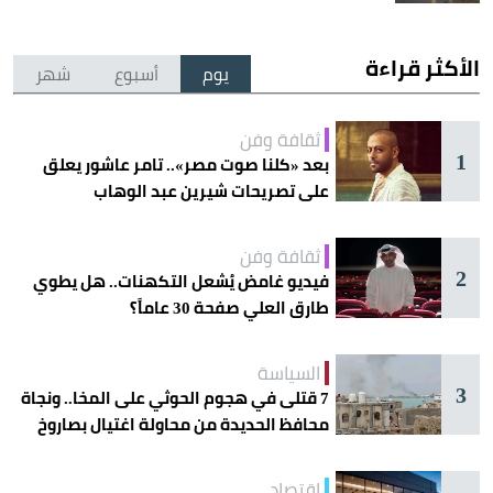
الأكثر قراءة
يوم
أسبوع
شهر
ثقافة وفن
1
بعد «كلنا صوت مصر».. تامر عاشور يعلق
على تصريحات شيرين عبد الوهاب
ثقافة وفن
2
فيديو غامض يُشعل التكهنات.. هل يطوي
طارق العلي صفحة 30 عاماً؟
السياسة
3
7 قتلى في هجوم الحوثي على المخا.. ونجاة
محافظ الحديدة من محاولة اغتيال بصاروخ
اقتصاد