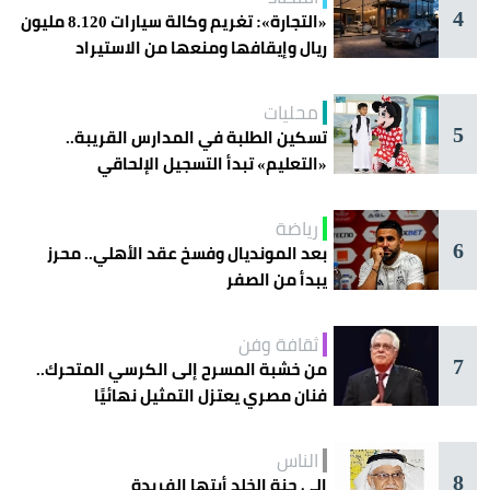
4
«التجارة»: تغريم وكالة سيارات 8.120 مليون
ريال وإيقافها ومنعها من الاستيراد
محليات
5
تسكين الطلبة في المدارس القريبة..
«التعليم» تبدأ التسجيل الإلحاقي
للمستجدين
رياضة
6
بعد المونديال وفسخ عقد الأهلي.. محرز
يبدأ من الصفر
ثقافة وفن
7
من خشبة المسرح إلى الكرسي المتحرك..
فنان مصري يعتزل التمثيل نهائيًا
الناس
8
إلى جنة الخلد أيتها الفريدة