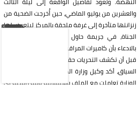
النهضة. وتعود تفاصيل الواقعة إلى ليلة الثالث
والعشرين من يوليو الماضي، حين أُخرجت الضحية من
زنزانتها متأخرة إلى غرفة ملحقة بالمركز ليتعرض لها
الجناة، في جريمة حاول أحدهم طمس معالمها
بالادعاء بأن كاميرات المراقبة كانت معطلة لساعتين،
قبل أن تكشف التحريات حقيقة الفعل المخزي. وفي
السياق، أكد وكيل وزارة الداخلية حسين العوادي أن
الوزارة تعاملت مع الملف باستقلالية تامة رافضة أي
تهاون يمس الكرامة الإنسانية، بينما أوضحت قيادة
شرطة الديوانية إحالة المتهمين وفق قانون قوى
الأمن الداخلي للقضاء، وسط متابعة ميدانية من
المفوضية العليا لحقوق الإنسان التي وثقت أقوال