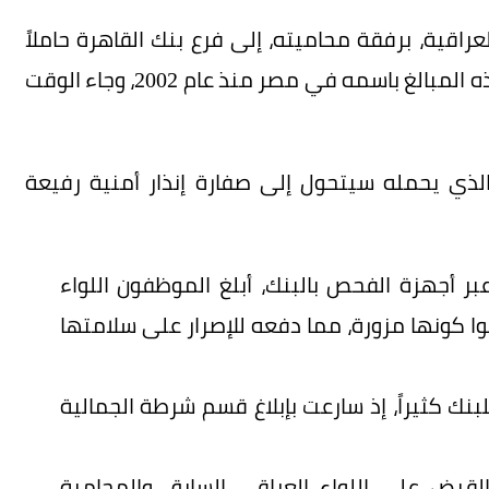
اقية، برفقة محاميته، إلى فرع بنك القاهرة حاملاً
وثائق وقسائم ودائع قديمة. ادعى أن والده أودع هذه المبالغ باسمه في مصر منذ عام 2002، وجاء الوقت
الذي يحمله سيتحول إلى صفارة إنذار أمنية رفيعة
بر أجهزة الفحص بالبنك، أبلغ الموظفون اللواء
 كونها مزورة، مما دفعه للإصرار على سلامتها
لبنك كثيراً، إذ سارعت بإبلاغ قسم شرطة الجمالية
لقبض على اللواء العراقي السابق والمحامية