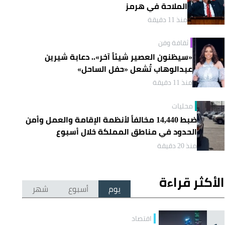
الملاحة في هرمز
منذ 11 دقيقة
ثقافة وفن
«سيظنون العصير شيئاً آخر».. دعابة شيرين
عبدالوهاب تُشعل «حفل الساحل»
منذ 11 دقيقة
محليات
ضبط 14,440 مخالفاً لأنظمة الإقامة والعمل وأمن
الحدود في مناطق المملكة خلال أسبوع
منذ 20 دقيقة
الأكثر قراءة
يوم
أسبوع
شهر
اقتصاد