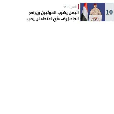
السياسة
10
اليمن يضرب الحوثيين ويرفع
الجاهزية.. «أي اعتداء لن يمر»