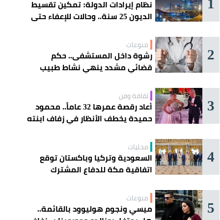
1
نظام إيرادات الدولة: تمكين تقسيط
الديون 25 سنة.. وحالات للإعفاء حتى
مليون ريال
منوعات
2
رشوة داخل المستشفى.. حكم
قضائي مشدد ينهي نشاط طبيب
مغربي
ثقافة وفن
3
أعاد رقصة عمرها 32 عاماً.. محمود
حميدة يخطف الأنظار في زفاف ابنته
محليات
4
السعودية وتركيا وباكستان توقع
اتفاقية مكة للدفاع المشترك
منوعات
5
ميسي ونجوم هوليوود بالقائمة..