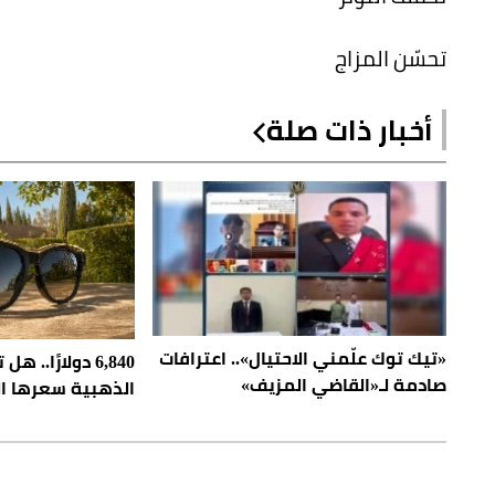
تحسّن المزاج
أخبار ذات صلة
«تيك توك علّمني الاحتيال».. اعترافات
6,840 دولارًا..
صادمة لـ«القاضي المزيف»
الذهبية سعرها ال