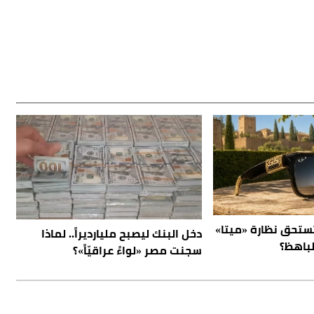
 هل تستحق نظارة «ميتا»
دخل البنك ليصبح مليارديراً.. لماذا
باهظ؟
سجنت مصر «لواءً عراقيّاً»؟