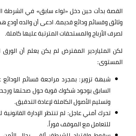
القصة بدأت حين دخل «لواء سابق» في الشرطة العر
لصرف الأرباح والمستحقات المترتبة عليها كاملة.
لكن الملياردير المفترض لم يكن يعلم أن الورق 
المستوى:
شبهة تزوير: بمجرد مراجعة قسائم الودائع ع
السابق بوجود شكوك قوية حول صحتها ورجحوا
وتسليم الأصول الكاملة لإعادة التدقيق.
تحرك أمني عاجل: لم تنتظر الإدارة القانونية ل
للتعامل مع الموقف فوراً.
سقوط واقتياد للشرطة: ألقى رجال الأمن ا