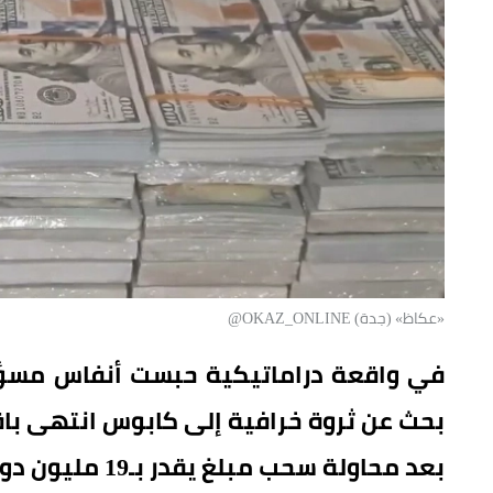
«عكاظ» (جدة) OKAZ_ONLINE@
في واقعة دراماتيكية حبست أنفاس مسؤولي
بحث عن ثروة خرافية إلى كابوس انتهى با
بعد محاولة سحب مبلغ يقدر بـ19 مليون دولار (نحو مليار جنيه مصري)!