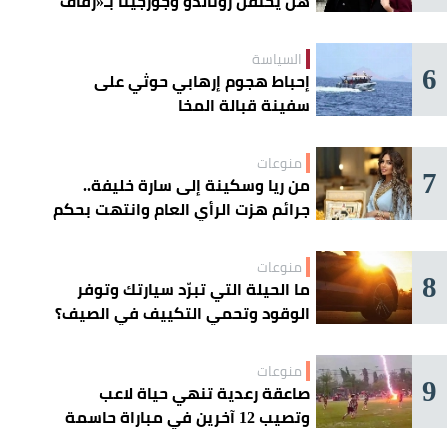
هل يحتفل رونالدو وجورجينا بـ«زفاف
القرن» غداً؟
السياسة
6
إحباط هجوم إرهابي حوثي على
سفينة قبالة المخا
منوعات
7
من ريا وسكينة إلى سارة خليفة..
جرائم هزت الرأي العام وانتهت بحكم
الإعدام
منوعات
8
ما الحيلة التي تبرّد سيارتك وتوفر
الوقود وتحمي التكييف في الصيف؟
منوعات
9
صاعقة رعدية تنهي حياة لاعب
وتصيب 12 آخرين في مباراة حاسمة