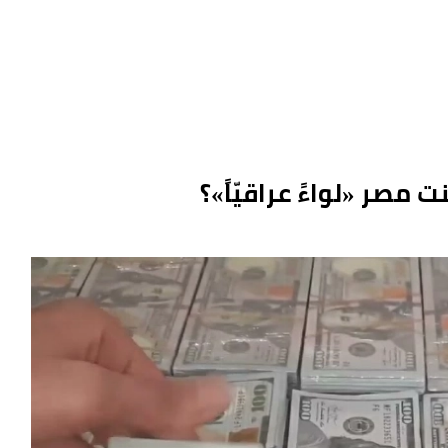
ت مصر «لواءً عراقيّاً»؟