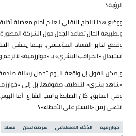
الرؤية؟
ووضع هذا النجاح التقني العالم أمام معضلة أخلاقي
وبطبيعة الحال تصاعد الجدل حول الشركة المطورة ل
وقطع لدابر الفساد المؤسسي، بينما يخشى الحقو
استبدال «المراقب البشري» بـ «خوارزمية» لا ترحم و
ويمكن القول إن واقعة اليوم تحمل رسالة صادمة لل
«شاهد بشري» لتنظيف صفوفها، بل إلى «خوارزمية»
وفي السابق، كان الضابط يراقب الشارع، أما اليوم
انتهى زمن «التستر على الأخطاء»؟
خوارزمية
الذكاء الاصطناعي
شرطة لندن
فساد