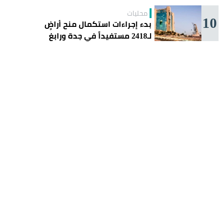
محليات
10
بدء إجراءات استكمال منح أراضٍ
لـ2418 مستفيداً في جدة ورابغ
والليث