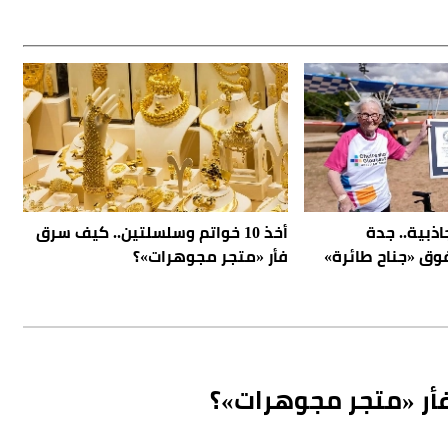
ذبية.. جدة
أخذ 10 خواتم وسلسلتين.. كيف سرق
وق «جناح طائرة»
فأر «متجر مجوهرات»؟