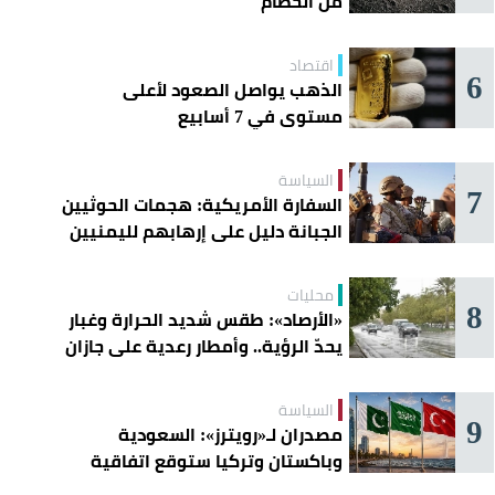
من الحطام
اقتصاد
6
الذهب يواصل الصعود لأعلى
مستوى في 7 أسابيع
السياسة
7
السفارة الأمريكية: هجمات الحوثيين
الجبانة دليل على إرهابهم لليمنيين
محليات
8
«الأرصاد»: طقس شديد الحرارة وغبار
يحدّ الرؤية.. وأمطار رعدية على جازان
وعسير
السياسة
9
مصدران لـ«رويترز»: السعودية
وباكستان وتركيا ستوقع اتفاقية
«دفاع مشترك» اليوم في جدة