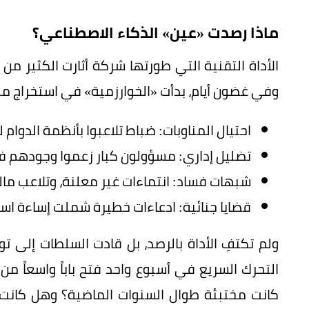
ماذا رصدت «عين» الذكاء الاصطناعي؟
الأداة التقنية التي طورتها شركة أثارت الكثير من 
وفي غضون أيام، بدأت «الخوارزمية» في استخراج م
احتيال المناوبات: ضباط تلاعبوا بأنظمة الدو
تضليل إداري: مسؤولون كبار زعموا وجودهم في
شبهات فساد: انتماءات غير معلنة، وتلاعب مال
قضايا جنائية: ادعاءات خطيرة شملت إساءة اس
ولم تكتفِ الأداة بالرصد، بل قادت السلطات إلى ت
التحرك السريع في أسبوع واحد فتح باباً واسعاً م
كانت مختبئة طوال السنوات الماضية؟ وهل كانت ا