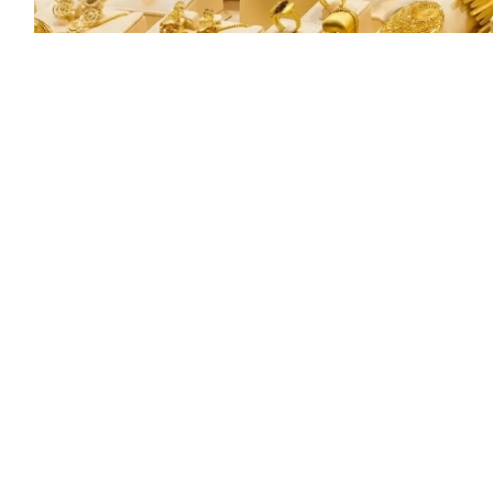
ومكور» في الهند يتخيلون أن لغز اختفاء
ولار لم يرتكبه تشكيل عصابي أو لص محترف، بل كان وراءه
ن وفي عتمة الأرضيات.
 الدورية اختفاء غامض لقطع ثقيلة دون وجود أي أثر
لية السرقة من قِبل العاملين أو الزوار، مما دفع
الحقيقة.