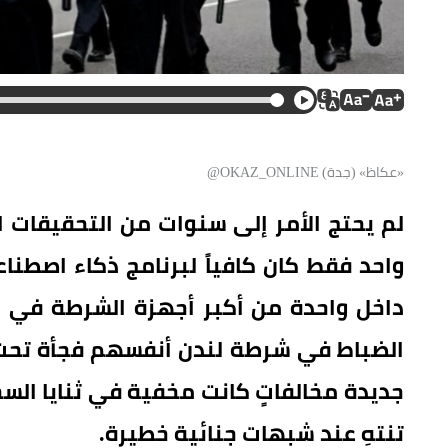
«عكاظ» (جدة) OKAZ_ONLINE@
لم يحتج الأمر إلى سنوات من التحقيقات ا
واحد فقط كان كافياً لبرنامج ذكاء اصطنا
داخل واحدة من أكبر أجهزة الشرطة في ال
الضباط في شرطة لندن أنفسهم فجأة تحت 
جديدة مخالفاتٍ كانت مخفية في ثنايا الس
تنتهِ عند شبهات جنائية خطيرة.