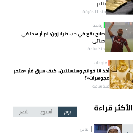
يناير
منذ 11 دقيقة
رياضة
صلاح يقع في حب طرابزون: لم أر هذا في
حياتي
منذ ساعة
منوعات
أخذ 10 خواتم وسلسلتين.. كيف سرق فأر «متجر
مجوهرات»؟
منذ ساعة
الأكثر قراءة
يوم
أسبوع
شهر
الناس