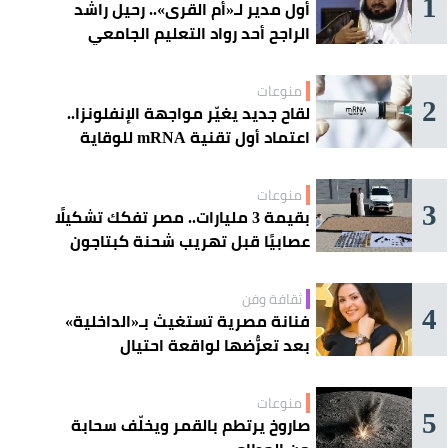
1
أول مدير لـ«أم القرى».. رحيل راشد
الراجح أحد رواد التعليم الجامعي
منوعات
2
لقاح جديد يغيّر مواجهة الإنفلونزا..
اعتماد أول تقنية mRNA للوقاية
الموسمية
منوعات
3
بقيمة 3 مليارات.. مصر تفكك تشكيلًا
عصابيًا قبل تهريب شحنة كبتاجون
ضخمة
ثقافة وفن
4
فنانة مصرية تستغيث بـ«الداخلية»
بعد تعرُّضها لواقعة احتيال
منوعات
5
صاروخ يرتطم بالقمر ويخلّف سحابة