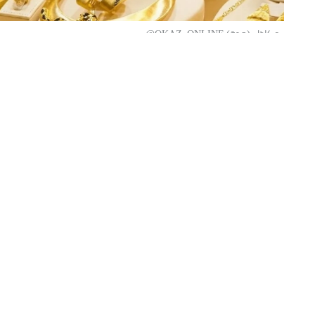
«عكاظ» (جدة) OKAZ_ONLINE@
لم يكن أصحاب متجر المجوهرات بمدينة «ت
قطع ذهبية بقيمة 12 ألف د
زائر غير مرئي يتحرك في الظلام بين الجدرا
بدأت القصة حين لاحظ العاملون أثناء عملية الجرد
لكسر أو خرق أمني:
حجم المفقودات: 10 خواتم ذهبية وسلسلتان ثقيلتان.
القيمة الإجمالية: ناهزت 12 ألف دولار أمريكي.
الشكوك الأولى: توجهت الأصابع فوراً نحو احتما
صاحب المتجر لتفريغ كاميرات المراقبة لكشف 