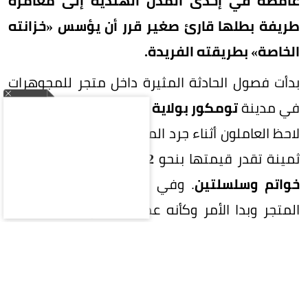
غامضة في إحدى المدن الهندية إلى مغامرة
طريفة بطلها قارئ صغير قرر أن يؤسس «خزانته
الخاصة» بطريقته الفريدة.
بدأت فصول الحادثة المثيرة داخل متجر للمجوهرات
في مدينة
تومكور بولاية كارناتاكا الهندية
، عندما
لاحظ العاملون أثناء جرد المخزون اختفاء قطع ذهبية
ثمينة تقدر قيمتها بنحو
12 ألف دولار
، وشملت
10
خواتم وسلسلتين
. وفي البداية، ساد القلق داخل
المتجر وبدا الأمر وكأنه عملية سطو محكمة، مما
دفع أصحاب المحل إلى تفحص تسجيلات كاميرات
المراقبة بحثاً عن أي أثر يقود إلى السارق.
لكن المفاجأة الكبرى جاءت عندما وثقت إحدى