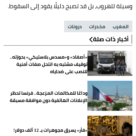
وسيلة للهروب، بل قد تصبح دليلًا يقود إلى السقوط.
المغرب
مخدرات
درونات
أخبار ذات صلة
«أصفاد» و«مسدس بلاستيكي» بحوزته..
توقيف مشتبه به انتحل صفات أمنية
للنصب على ضحاياه
وداعًا للمكالمات المزعجة.. فرنسا تحظر
الإعلانات الهاتفية دون موافقة مسبقة
«فأر» يسرق مجوهرات بـ 12 ألف دولار!