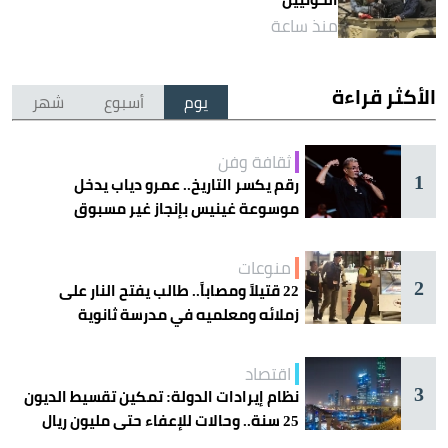
منذ ساعة
الأكثر قراءة
يوم
أسبوع
شهر
ثقافة وفن
1
رقم يكسر التاريخ.. عمرو دياب يدخل
موسوعة غينيس بإنجاز غير مسبوق
منوعات
2
22 قتيلاً ومصاباً.. طالب يفتح النار على
زملائه ومعلميه في مدرسة ثانوية
اقتصاد
3
نظام إيرادات الدولة: تمكين تقسيط الديون
25 سنة.. وحالات للإعفاء حتى مليون ريال