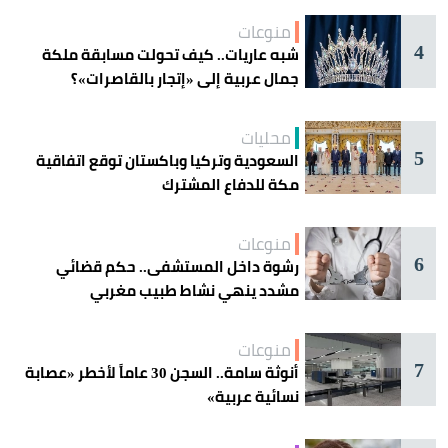
منوعات
4
شبه عاريات.. كيف تحولت مسابقة ملكة
جمال عربية إلى «إتجار بالقاصرات»؟
محليات
5
السعودية وتركيا وباكستان توقع اتفاقية
مكة للدفاع المشترك
منوعات
6
رشوة داخل المستشفى.. حكم قضائي
مشدد ينهي نشاط طبيب مغربي
منوعات
7
أنوثة سامة.. السجن 30 عاماً لأخطر «عصابة
نسائية عربية»