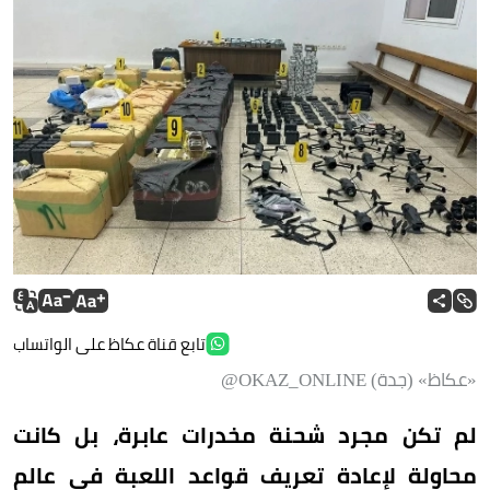
تابع قناة عكاظ على الواتساب
«عكاظ» (جدة) OKAZ_ONLINE@
لم تكن مجرد شحنة مخدرات عابرة، بل كانت
محاولة لإعادة تعريف قواعد اللعبة في عالم