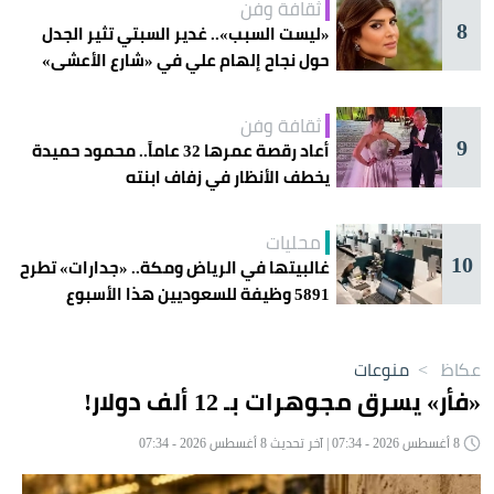
ثقافة وفن
8
«ليست السبب».. غدير السبتي تثير الجدل
حول نجاح إلهام علي في «شارع الأعشى»
ثقافة وفن
9
أعاد رقصة عمرها 32 عاماً.. محمود حميدة
يخطف الأنظار في زفاف ابنته
محليات
10
غالبيتها في الرياض ومكة.. «جدارات» تطرح
5891 وظيفة للسعوديين هذا الأسبوع
عكاظ
>
منوعات
«فأر» يسرق مجوهرات بـ 12 ألف دولار!
8 أغسطس 2026 - 07:34 | آخر تحديث 8 أغسطس 2026 - 07:34