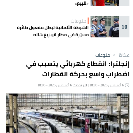
«للبيع»
منوعات
10
الشرطة الألمانية تبطل مفعول طائرة
مسيّرة في مطار لايبزيغ هاله
عكاظ
>
منوعات
إنجلترا: انقطاع كهربائي يتسبب في
اضطراب واسع بحركة القطارات
6 أغسطس 2026 - 18:05 | آخر تحديث 6 أغسطس 2026 - 18:05