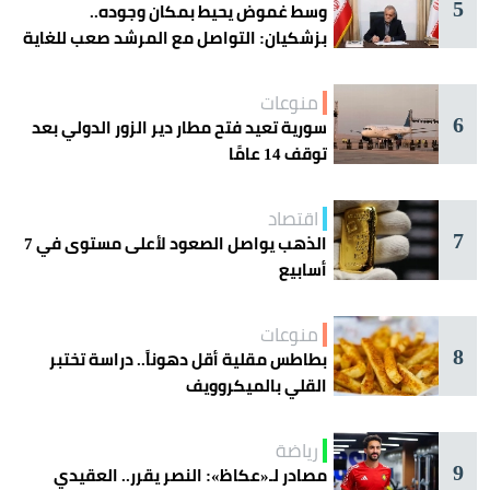
5
وسط غموض يحيط بمكان وجوده..
بزشكيان: التواصل مع المرشد صعب للغاية
منوعات
6
سورية تعيد فتح مطار دير الزور الدولي بعد
توقف 14 عامًا
اقتصاد
7
الذهب يواصل الصعود لأعلى مستوى في 7
أسابيع
منوعات
8
بطاطس مقلية أقل دهوناً.. دراسة تختبر
القلي بالميكروويف
رياضة
9
مصادر لـ«عكاظ»: النصر يقرر.. العقيدي