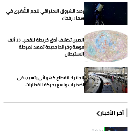
رصد الشروق الاحتراقي لنجم الشِّعْرى في
سماء رفحاء
الصين تكشف أدق خريطة للقمر.. 13 ألف
فوهة وخرائط جديدة تمهد لمرحلة
الاستيطان
إنجلترا: انقطاع كهربائي يتسبب في
اضطراب واسع بحركة القطارات
آخر الأخبار
رياضة