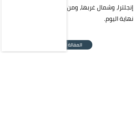
إنجلترا، وشمال غربها، ومن المتوقع استمرارها حتى
نهاية اليوم.
المقالة التالية
محليات
سياسة
اقتصاد
رياضة
ثقافة وفن
منوعات