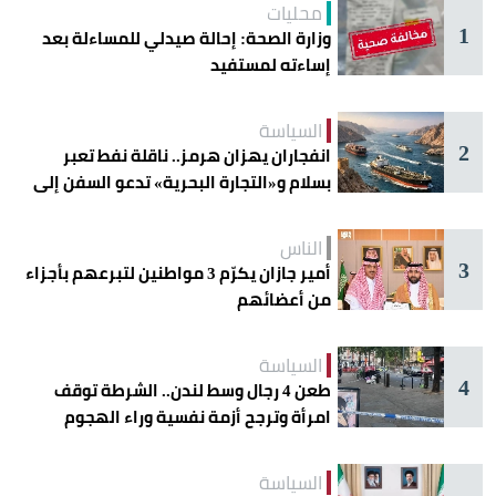
محليات
1
وزارة الصحة: إحالة صيدلي للمساءلة بعد
إساءته لمستفيد
السياسة
2
انفجاران يهزان هرمز.. ناقلة نفط تعبر
بسلام و«التجارة البحرية» تدعو السفن إلى
الحذر
الناس
3
أمير جازان يكرّم 3 مواطنين لتبرعهم بأجزاء
من أعضائهم
السياسة
4
طعن 4 رجال وسط لندن.. الشرطة توقف
امرأة وترجح أزمة نفسية وراء الهجوم
السياسة