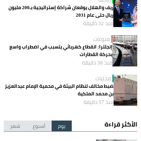
ريف والهلال يوقعان شراكة إستراتيجية بـ200 مليون
ريال حتى عام 2031
منذ 32 دقيقة
منوعات
إنجلترا: انقطاع كهربائي يتسبب في اضطراب واسع
بحركة القطارات
منذ 38 دقيقة
محليات
ضبط مخالف لنظام البيئة في محمية الإمام عبدالعزيز
بن محمد الملكية
منذ 57 دقيقة
الأكثر قراءة
يوم
أسبوع
شهر