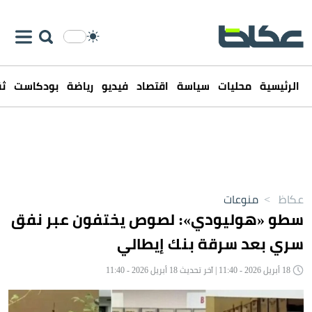
الرئيسية
محليات
سياسة
اقتصاد
فيديو
رياضة
بودكاست
ثق
عكاظ
>
منوعات
سطو «هوليودي»: لصوص يختفون عبر نفق
سري بعد سرقة بنك إيطالي
18 أبريل 2026 - 11:40 | آخر تحديث 18 أبريل 2026 - 11:40