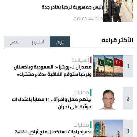
رئيس جمهورية تركيا يغادر جدة
منذ 44 دقيقة
الأكثر قراءة
يوم
أسبوع
شهر
السياسة
1
مصدران لـ«رويترز»: السعودية وباكستان
وتركيا ستوقع اتفاقية «دفاع مشترك»
اليوم في جدة
محليات
2
بينهم طفل وامرأة.. 11 مصاباً باعتداءات
حوثية على نجران
محليات
3
بدء إجراءات استكمال منح أراضٍ لـ2418