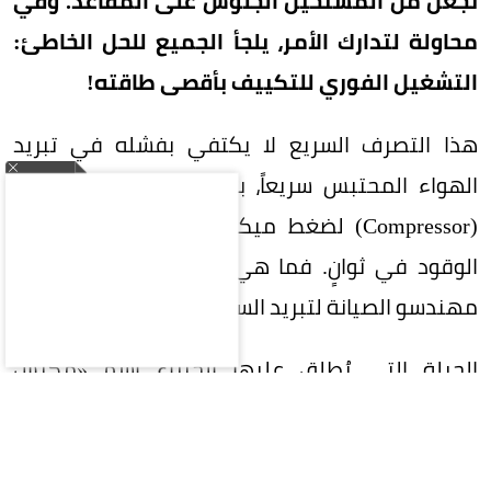
تجعل من المستحيل الجلوس على المقاعد. وفي
محاولة لتدارك الأمر، يلجأ الجميع للحل الخاطئ:
التشغيل الفوري للتكييف بأقصى طاقته!
هذا التصرف السريع لا يكتفي بفشله في تبريد
الهواء المحتبس سريعاً، بل يُعرض ضاغط المكيف
(Compressor) لضغط ميكانيكي هائل، ويفرغ خزان
الوقود في ثوانٍ. فما هي الحيلة التي يوصي بها
مهندسو الصيانة لتبريد السيارة بذكاء وبأقل جهد؟
الحيلة التي يُطلق عليها الخبراء اسم «مكبس
التهوية» تعتمد على تفريغ الحرارة في 30 ثانية فقط
دون استهلاك نقطة بنزين واحدة: