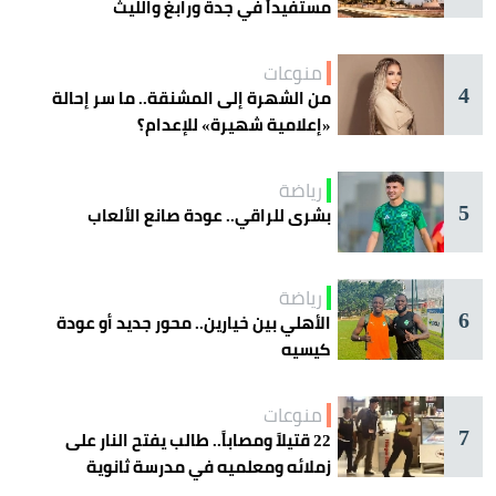
مستفيداً في جدة ورابغ والليث
منوعات
4
من الشهرة إلى المشنقة.. ما سر إحالة
«إعلامية شهيرة» للإعدام؟
رياضة
5
بشرى للراقي.. عودة صانع الألعاب
رياضة
6
الأهلي بين خيارين.. محور جديد أو عودة
كيسيه
منوعات
7
22 قتيلاً ومصاباً.. طالب يفتح النار على
زملائه ومعلميه في مدرسة ثانوية