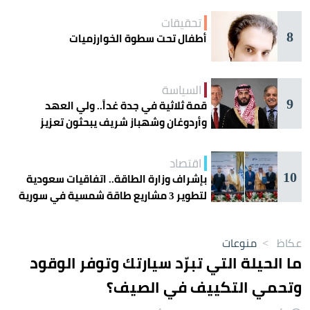
تحقيقات
8
أطفال تحت سطوة الخوارزميات
السياسة
9
قمة ثلاثية في جدة غداً.. ولي العهد
وأردوغان وشهباز شريف يبحثون تعزيز
التعاون
اقتصاد
10
بإشراف وزارة الطاقة.. اتفاقيات سعودية
لتطوير 3 مشاريع طاقة شمسية في سورية
عكاظ
>
منوعات
ما الحيلة التي تبرّد سيارتك وتوفر الوقود
وتحمي التكييف في الصيف؟