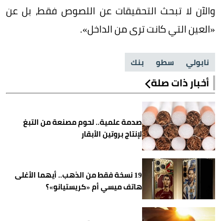
والآن لا تبحث التحقيقات عن اللصوص فقط، بل عن
«العين التي كانت ترى من الداخل».
نابولي
سطو
بنك
أخبار ذات صلة
صدمة علمية.. لحوم مصنعة من التبغ
لإنتاج بروتين الأبقار
19 نسخة فقط من الذهب.. أيهما الأغلى
هاتف ميسي أم «كريستيانو»؟