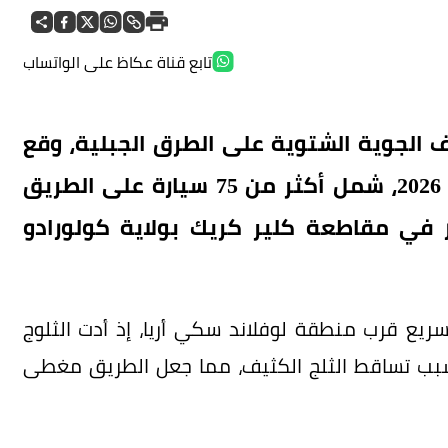
تابع قناة عكاظ على الواتساب
لجوية الشتوية على الطرق الجبلية، وقع
تصادم جماعي ضخم، يوم الثلاثاء 14 أبريل 2026، شمل أكثر من 75 سيارة على الطريق
نفق أيزنهاور في مقاطعة كلير كريك بولاية كولورادو
ريع قرب منطقة لوفلاند سكي أريا، إذ أدت الثلوج
اً بسبب تساقط الثلج الكثيف، مما جعل الطريق مغطى