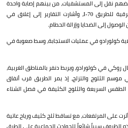
 شخصاً على الأقل، بعضهم نقل إلى المستشفيات، من بينهم إصابة واحدة
وُصفت بالخطيرة، وأغلقت السلطات الممرات الشرقية للطريق I-70، وأشارت التقارير إلى إغلاق في
ية كولورادو في عمليات الاستجابة، وسط صعوبة في
 يعبر جبال روكي في كولورادو، ويربط دنفر بالمناطق الغربية،
ي موسم الثلوج والتزلج، إذ يمر الطريق قرب أنفاق
الطقس السريعة والثلوج الكثيفة في فصل الشتاء
أثرت على المرتفعات، مع تساقط ثلج كثيف ورياح عاتية
هذه الظروف سبباً شائعاً للحوادث الجماعية على الطرق