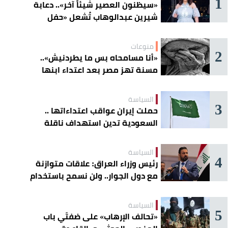
1
«سيظنون العصير شيئاً آخر».. دعابة
شيرين عبدالوهاب تُشعل «حفل
الساحل»
منوعات
2
«أنا مسامحاه بس ما يطردنيش»..
مسنة تهز مصر بعد اعتداء ابنها
عليها
السياسة
3
حملت إيران عواقب اعتداءاتها ..
السعودية تدين استهداف ناقلة
إماراتية في هرمز
السياسة
4
رئيس وزراء العراق: علاقات متوازنة
مع دول الجوار.. ولن نسمح باستخدام
أراضينا لتهديد أمنها
السياسة
5
«تحالف الإرهاب» على ضفتَي باب