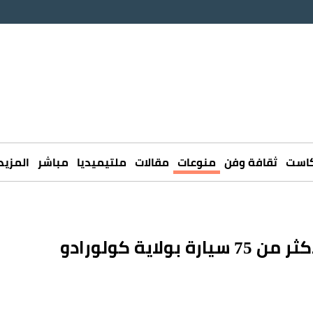
كاست
ثقافة وفن
منوعات
مقالات
ملتيميديا
مباشر
المزيد
بسبب عاصفة ثلجية.. تصادم جماعي لأكثر من 75 سيارة بولاية كولورادو