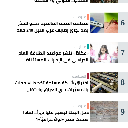
المندب.. الحوثي و«القاعدة
الصومالية» يوسّعان دائرة الخطر
منوعات
6
منظمة الصحة العالمية تدعو للحذر
بعد تجاوز إصابات غرب النيل 240 حالة
محليات
7
«عكاظ» تنشر مواعيد انطلاقة العام
الدراسي في الإدارات المستثناة
السياسة
8
اختراق شبكة مسلحة تخطط لهجمات
بالمسيّرات خارج العراق واعتقال
عناصرها
منوعات
9
دخل البنك ليصبح مليارديراً.. لماذا
سجنت مصر «لواءً عراقيّاً»؟