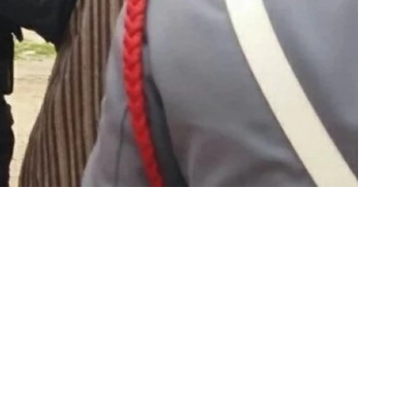
«عكاظ» (الرباط)
في لحظة هزت أركان منطقة النخيلة بإقل
على وقع كابوس مروع، بعدما أقدم شاب ف
قتل مزدوجة حصدت روح والده الخمسيني وجد