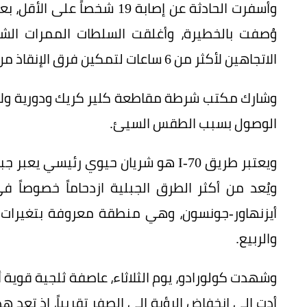
وأسفرت الحادثة عن إصابة 19
الاتجاهين لأكثر من 6 ساعات لتمكين فرق الإنقاذ من الوصول إلى الضحايا وإزالة الحطام.
وشارك مكتب شرطة مقاطعة كلير كريك ودورية ولا
الوصول بسبب الطقس السيئ.
ويعتبر طريق I-70 هو شريان حيوي رئيسي
ويُعد من أكثر الطرق الجبلية ازدحاماً خصوصاً ف
أيزنهاور-جونسون، وهي منطقة معروفة بتغيرات 
والربيع.
وشهدت كولورادو، يوم الثلاثاء، عاصفة ثلجية قوية 
أدت إلى انخفاض الرؤية إلى الصفر تقريباً، إذ تعد 