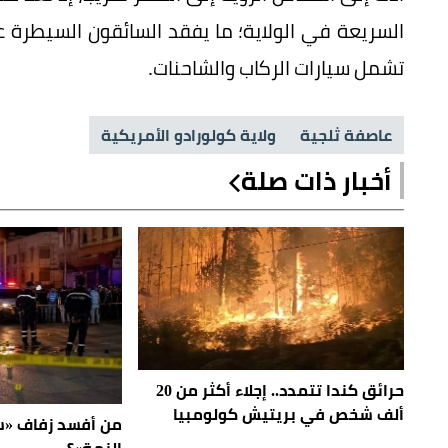
السريعة في الولاية؛ ما يفقد السائقون السيطرة
تشمل سيارات الركاب والشاحنات.
عاصفة ثلجية
ولاية كولورادو الأمريكية
أخبار ذات صلة
حرائق كندا تتمدد.. إجلاء أكثر من 20
ألف شخص في بريتيش كولومبيا
من أفسد زفاف «س
النمة»؟