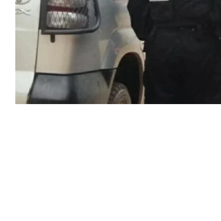
يم سطات المغربي، استيقظ جيران الأسرة
ي الثلاثينات من عمره على ارتكاب جريمة
ته الثمانينية بسلاح أبيض، تاركاً وراءه