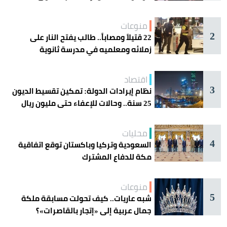
منوعات
2
22 قتيلاً ومصاباً.. طالب يفتح النار على
زملائه ومعلميه في مدرسة ثانوية
اقتصاد
3
نظام إيرادات الدولة: تمكين تقسيط الديون
25 سنة.. وحالات للإعفاء حتى مليون ريال
محليات
4
السعودية وتركيا وباكستان توقع اتفاقية
مكة للدفاع المشترك
منوعات
5
شبه عاريات.. كيف تحولت مسابقة ملكة
جمال عربية إلى «إتجار بالقاصرات»؟