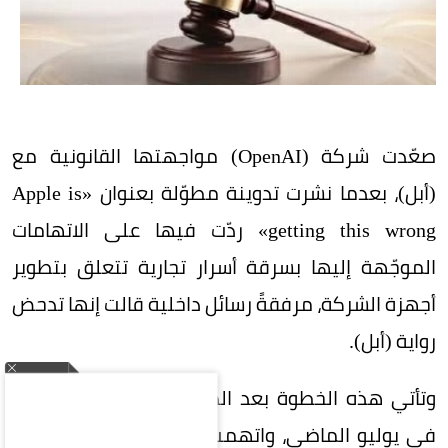
صعّدت شركة (OpenAI) مواجهتها القانونية مع
(أبل)، بعدما نشرت تدوينة مطوّلة بعنوان «Apple is
getting this wrong» ردّت فيها على الاتهامات
الموجّهة إليها بسرقة أسرار تجارية تتعلق بتطوير
أجهزة الشركة، مرفقةً رسائل داخلية قالت إنها تدحض
رواية (أبل).
وتأتي هذه الخطوة بعد الدعوى التي رفعتها (أبل)
في يوليو الماضي، واتهمت فيها موظفين سابقين