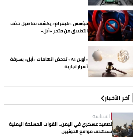
مؤسس «تليغرام» يكشف تفاصيل حذف
التطبيق من متجر «أبل»
«أوبن AI» تدحض اتهامات «أبل» بسرقة
أسرار تجارية
آخر الأخبار
السياسة
تصعيد عسكري في اليمن.. القوات المسلحة اليمنية
تستهدف مواقع الحوثيين