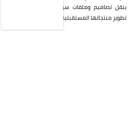
بنقل تصاميم وملفات سرية إلى (OpenAI) لدعم
تطوير منتجاتها المستقبلية.
وتتمحور القضية حول مهندسَي (أبل) السابقين
تشانغ ليو وتانغ تان، إذ تزعم الشركة أن ليو حمّل ملفات
سرية من أنظمتها الداخلية ووجّه زميلاً له إلى كيفية
الوصول إليها دون إثارة أنظمة الحماية، فيما تتهم تان
بطلب عرض مكونات ومنتجات غير معلنة خلال
مقابلات توظيف أجراها لصالح (OpenAI). وطالبت (أبل)
بإصدار أمر قضائي أولي يمنع استخدام أي معلومات
سرية إلى حين الفصل في القضية.
وفي ردّها، نشرت (OpenAI) رسائل نصية وبريدًا