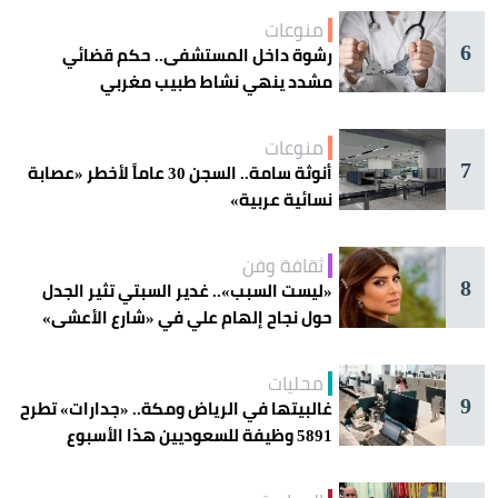
منوعات
6
رشوة داخل المستشفى.. حكم قضائي
مشدد ينهي نشاط طبيب مغربي
منوعات
7
أنوثة سامة.. السجن 30 عاماً لأخطر «عصابة
نسائية عربية»
ثقافة وفن
8
«ليست السبب».. غدير السبتي تثير الجدل
حول نجاح إلهام علي في «شارع الأعشى»
محليات
9
غالبيتها في الرياض ومكة.. «جدارات» تطرح
5891 وظيفة للسعوديين هذا الأسبوع