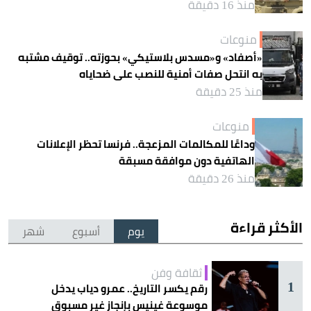
منذ 16 دقيقة
منوعات
«أصفاد» و«مسدس بلاستيكي» بحوزته.. توقيف مشتبه
به انتحل صفات أمنية للنصب على ضحاياه
منذ 25 دقيقة
منوعات
وداعًا للمكالمات المزعجة.. فرنسا تحظر الإعلانات
الهاتفية دون موافقة مسبقة
منذ 26 دقيقة
الأكثر قراءة
يوم
أسبوع
شهر
ثقافة وفن
1
رقم يكسر التاريخ.. عمرو دياب يدخل
موسوعة غينيس بإنجاز غير مسبوق