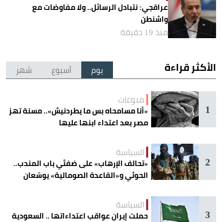
عراقجي: نتبادل الرسائل.. ولا مفاوضات مع
واشنطن
منذ 19 دقيقة
الأكثر قراءة
يوم
أسبوع
شهر
منوعات
1
«أنا مسامحاه بس ما يطردنيش».. مسنة تهز
مصر بعد اعتداء ابنها عليها
السياسة
2
«تحالف الإرهاب» على ضفتَي باب المندب..
الحوثي و«القاعدة الصومالية» يوسّعان
دائرة الخطر
السياسة
3
حملت إيران عواقب اعتداءاتها .. السعودية