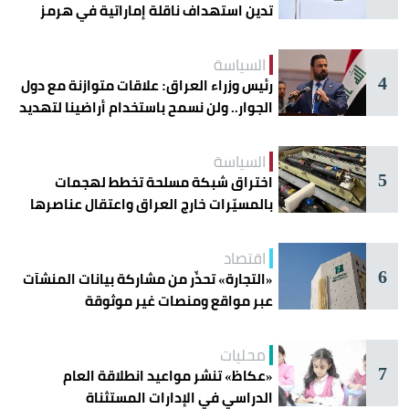
تدين استهداف ناقلة إماراتية في هرمز
السياسة
4
رئيس وزراء العراق: علاقات متوازنة مع دول
الجوار.. ولن نسمح باستخدام أراضينا لتهديد
أمنها
السياسة
5
اختراق شبكة مسلحة تخطط لهجمات
بالمسيّرات خارج العراق واعتقال عناصرها
اقتصاد
6
«التجارة» تحذّر من مشاركة بيانات المنشآت
عبر مواقع ومنصات غير موثوقة
محليات
7
«عكاظ» تنشر مواعيد انطلاقة العام
الدراسي في الإدارات المستثناة