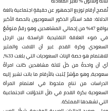
ثلاثةٌ وثلاثون % تُغيّر المعادلة
تُفصح أرقام توزيع الجمهور عن حقيقةٍ اجتماعية بالغة
الدلالة: فقد استأثر الذكور السعوديون بالحصة الأكبر
بواقع 47% من إجمالي المشاهدين، وهو رقمٌ متوقّعٌ
في ضوء العلاقة التقليدية الراسخة بين الرجل
السعودي وكرة القدم. غير أن اللافت والمثير
للاهتمام هو حصة الإناث السعوديات التي بلغت 33%،
أي أن واحدةً من كلّ ثلاثة مشاهدين كانت امرأةً
سعودية، وهو مؤشرٌ يُثبت بالأرقام ما باتت تشير إليه
الدراسات من تنامٍ ملحوظ في اهتمام المرأة
السعودية بكرة القدم في ظلّ التحوّلات الاجتماعية
التي تشهدها المملكة.
وعلى صعيد الجاليات العربية المقيمة، شكّل العرب