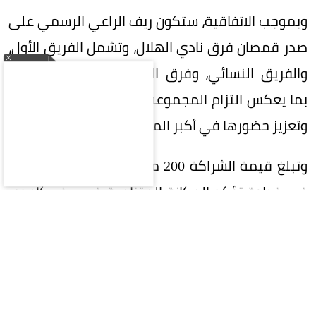
وبموجب الاتفاقية، ستكون ريف الراعي الرسمي على
صدر قمصان فرق نادي الهلال، وتشمل الفريق الأول،
والفريق النسائي، وفرق الفئات السنية (الناشئين)،
بما يعكس التزام المجموعة بدعم الرياضة السعودية
وتعزيز حضورها في أكبر المحافل الرياضية.
وتبلغ قيمة الشراكة 200 مليون ريال على 5 سنوات،
في خطوة تؤكد المكانة المتنامية في ريف كإحدى
العلامات التجارية السعودية الرائدة، وسعيها إلى بناء
شراكات إستراتيجية طويلة الأمد تحقق قيمة مضافة
للطرفين.
وتواصل ريف توسعها محلياً وعالمياً، إذ تمتلك أكثر