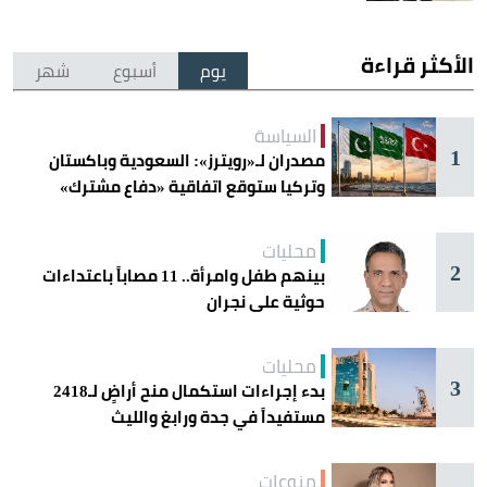
الأكثر قراءة
يوم
أسبوع
شهر
السياسة
1
مصدران لـ«رويترز»: السعودية وباكستان
وتركيا ستوقع اتفاقية «دفاع مشترك»
اليوم في جدة
محليات
2
بينهم طفل وامرأة.. 11 مصاباً باعتداءات
حوثية على نجران
محليات
3
بدء إجراءات استكمال منح أراضٍ لـ2418
مستفيداً في جدة ورابغ والليث
منوعات