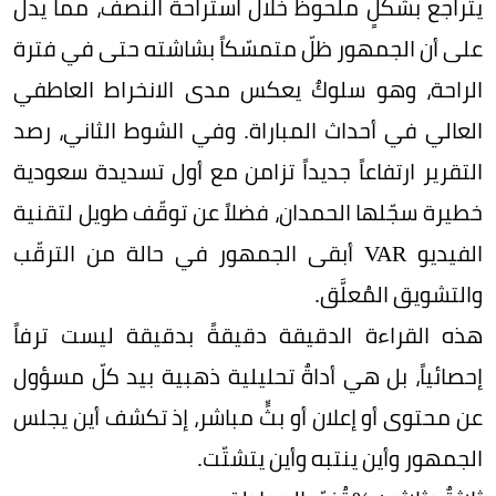
يتراجع بشكلٍ ملحوظ خلال استراحة النصف، مما يدلّ
على أن الجمهور ظلّ متمسّكاً بشاشته حتى في فترة
الراحة، وهو سلوكٌ يعكس مدى الانخراط العاطفي
العالي في أحداث المباراة. وفي الشوط الثاني، رصد
التقرير ارتفاعاً جديداً تزامن مع أول تسديدة سعودية
خطيرة سجّلها الحمدان، فضلاً عن توقّف طويل لتقنية
الفيديو VAR أبقى الجمهور في حالة من الترقّب
والتشويق المُعلَّق.
هذه القراءة الدقيقة دقيقةً بدقيقة ليست ترفاً
إحصائياً، بل هي أداةٌ تحليلية ذهبية بيد كلّ مسؤول
عن محتوى أو إعلان أو بثٍّ مباشر، إذ تكشف أين يجلس
الجمهور وأين ينتبه وأين يتشتّت.