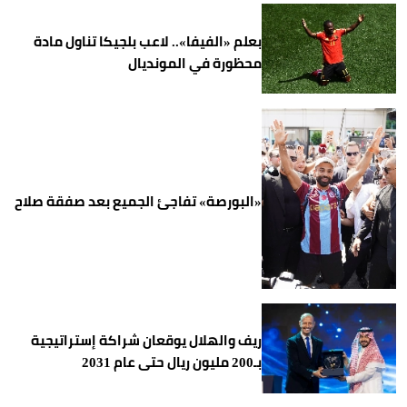
بعلم «الفيفا».. لاعب بلجيكا تناول مادة
محظورة في المونديال
«البورصة» تفاجئ الجميع بعد صفقة صلاح
ريف والهلال يوقعان شراكة إستراتيجية
بـ200 مليون ريال حتى عام 2031