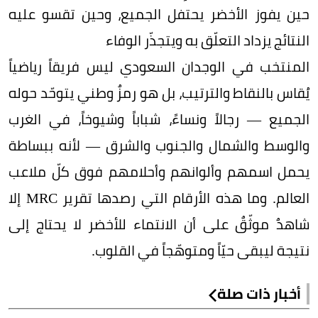
حين يفوز الأخضر يحتفل الجميع، وحين تقسو عليه
النتائج يزداد التعلّق به ويتجذّر الوفاء
المنتخب في الوجدان السعودي ليس فريقاً رياضياً
يُقاس بالنقاط والترتيب، بل هو رمزٌ وطني يتوحّد حوله
الجميع — رجالاً ونساءً، شباباً وشيوخاً، في الغرب
والوسط والشمال والجنوب والشرق — لأنه ببساطة
يحمل اسمهم وألوانهم وأحلامهم فوق كلّ ملاعب
العالم. وما هذه الأرقام التي رصدها تقرير MRC إلا
شاهدٌ موثّقٌ على أن الانتماء للأخضر لا يحتاج إلى
نتيجة ليبقى حيّاً ومتوهّجاً في القلوب.
أخبار ذات صلة