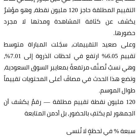
التقييم المطلقة حاجز 120 مليون نقطة، وهو مؤشرٌ
يكشف عن كثافة المشاهدة ومدتها لا مجرد
حضورها.
وعلى صعيد التقييمات، سجّلت المباراة متوسط
تقييم 6.05% ارتفع في لحظات الذروة إلى 7.01%،
وهي نسبٌ تُصنَّف مرتفعةً بمعايير السوق السعودية،
وتضع هذا الحدث في مصافّ أعلى المحتويات تقييماً
طوال الموسم.
120 مليون نقطة تقييم مطلقة — رقمٌ يكشف أن
الجمهور لم يكتفِ بالحضور، بل أدمن المتابعة
سبعة % في لحظةٍ لا تُنسى