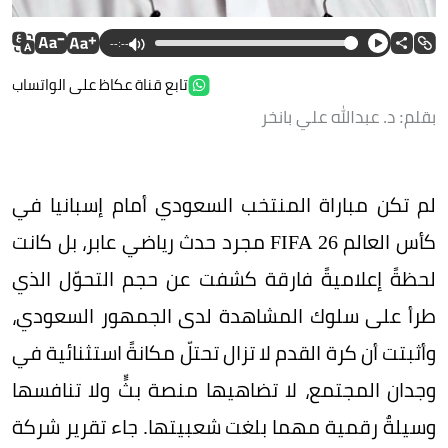
--:--
تابع قناة عكاظ على الواتساب
بقلم: د. عبدالله علي بانخر
لم تكن مباراة المنتخب السعودي أمام إسبانيا في
كأس العالم FIFA 26 مجرد حدث رياضي عابر، بل كانت
لحظةً إعلاميةً فارقة كشفت عن حجم التحوّل الذي
طرأ على سلوك المشاهدة لدى الجمهور السعودي،
وأثبتت أن كرة القدم لا تزال تحتلّ مكانةً استثنائية في
وجدان المجتمع، لا تضاهيها منصة بثٍّ ولا تنافسها
وسيلةٌ رقمية مهما بلغت شعبيتها. جاء تقرير شركة