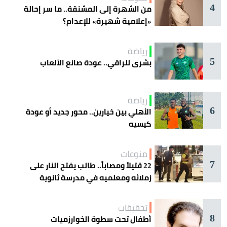
4
من الشهرة إلى المشنقة.. ما سر إحالة
«إعلامية شهيرة» للإعدام؟
رياضة
5
بشرى للراقي.. عودة صانع الألعاب
رياضة
6
الأهلي بين خيارين.. محور جديد أو عودة
كيسيه
منوعات
7
22 قتيلاً ومصاباً.. طالب يفتح النار على
زملائه ومعلميه في مدرسة ثانوية
تحقيقات
8
أطفال تحت سطوة الخوارزميات