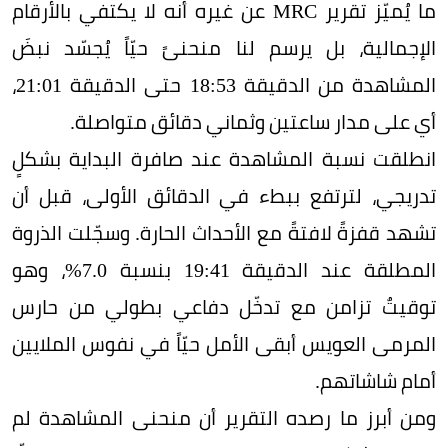
ما يُميّز تقرير MRC عن غيره أنه لا يكتفي بالأرقام
الإجمالية، بل يرسم لنا منحنىً حيّاً يُجسّد نبضَ
المشاهدة من الدقيقة 18:53 حتى الدقيقة 21:01،
أي على مدار ساعتين وثماني دقائق متواصلة.
انطلقت نسبة المشاهدة عند صافرة البداية بشكلٍ
تدريجي، لترتفع ببطء في الدقائق الأولى، قبل أن
تشهد قفزةً لافتةً مع الأحداث الحارة. وسجّلت الذروة
المطلقة عند الدقيقة 19:41 بنسبة 7.0%، وهو
توقيتٌ تزامن مع تدخّل دفاعي بطولي من حارس
المرمى العويس أبقى الأمل حيّاً في نفوس الملايين
أمام شاشاتهم.
ومن أبرز ما رصده التقرير أن منحنى المشاهدة لم