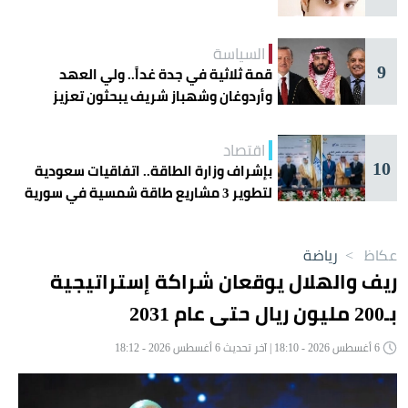
السياسة
9
قمة ثلاثية في جدة غداً.. ولي العهد
وأردوغان وشهباز شريف يبحثون تعزيز
التعاون
اقتصاد
10
بإشراف وزارة الطاقة.. اتفاقيات سعودية
لتطوير 3 مشاريع طاقة شمسية في سورية
عكاظ
>
رياضة
ريف والهلال يوقعان شراكة إستراتيجية
بـ200 مليون ريال حتى عام 2031
6 أغسطس 2026 - 18:10 | آخر تحديث 6 أغسطس 2026 - 18:12