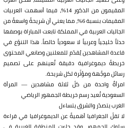
المقيمون من الذكور 14%، فيما أسهمت العربيات
المقيمات بنسبة 6%، مما يعني أن شريحةً واسعةً من
الجاليات العربية في المملكة تابعت المباراة بوصفها
حدثاً خليجياً وعربياً لا سعودياً خالصاً. هذا التنوّع في
قاعدة المشاهدين يُقدّم للمعلنين وصانعي المحتوى
خريطةً ديموغرافية دقيقة تُعينهم على تصميم
رسائل موجَّهة ومؤثّرة لكل شريحة.
امرأةٌ واحدة من كلّ ثلاثة مشاهدين — المرأة
السعودية تُعيد رسم خريطة الجمهور الرياضي
الغرب يتصدّر والشرق يتساءل
لا تقلّ الجغرافيا أهميةً عن الديموغرافيا في قراءة
سلوك الجمهور. وقد جاءت المنطقة الغربية في