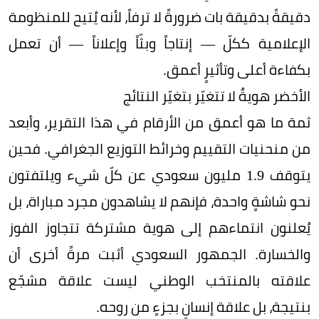
دقيقةً بدقيقة بات ضرورةً لا ترفاً، لأنه يُتيح للمنظومة
الإعلامية ككلّ — إنتاجاً وبثّاً وإعلاناً — أن تعمل
بكفاءة أعلى وتأثيرٍ أعمق.
الأخضر هويةٌ لا تتغيّر بتغيّر النتائج
ثمة ما هو أعمق من الأرقام في هذا التقرير، وأبعد
من منحنيات التقييم وخرائط التوزيع الجغرافي. فحين
يتوقف 1.9 مليون سعودي عن كلّ شيء ويلتفتون
نحو شاشةٍ واحدة، فإنهم لا يشاهدون مجرد مباراة، بل
يُعلنون انتماءهم إلى هوية مشتركة تتجاوز الفوز
والخسارة. الجمهور السعودي أثبت مرةً أخرى أن
علاقته بالمنتخب الوطني ليست علاقة مشجّع
بنتيجة، بل علاقة إنسانٍ بجزءٍ من روحه.