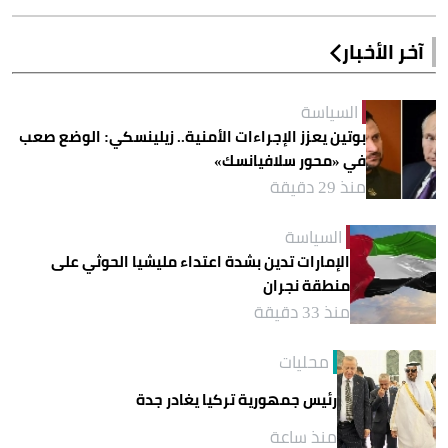
آخر الأخبار
السياسة
بوتين يعزز الإجراءات الأمنية.. زيلينسكي: الوضع صعب
في «محور سلافيانسك»
منذ 29 دقيقة
السياسة
الإمارات تدين بشدة اعتداء مليشيا الحوثي على
منطقة نجران
منذ 33 دقيقة
محليات
رئيس جمهورية تركيا يغادر جدة
منذ ساعة