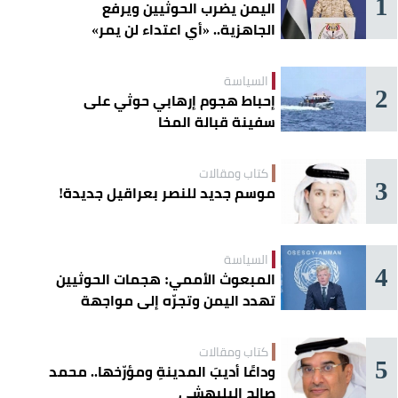
1
اليمن يضرب الحوثيين ويرفع
الجاهزية.. «أي اعتداء لن يمر»
السياسة
2
إحباط هجوم إرهابي حوثي على
سفينة قبالة المخا
كتاب ومقالات
3
موسم جديد للنصر بعراقيل جديدة!
السياسة
4
المبعوث الأممي: هجمات الحوثيين
تهدد اليمن وتجرّه إلى مواجهة
إقليمية
كتاب ومقالات
5
وداعًا أديبَ المدينةِ ومؤرّخها.. محمد
صالح البليهشي