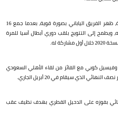
وخلال مرحلة الدوري في دوري أبطال آسيا للنخبة، ظهر الفريق الياباني بصورة قوية، بعدما جمع 16
قابل 7 استقبلتها شباكه، ويطمح إلى التتويج بلقب دوري أبطال آسيا للمرة
اركة له.
وفيسيل كوبي مع الفائز من لقاء الأهلي السعودي
هائي الذي سيقام في 20 أبريل الجاري.
هائي بفوزه على الدحيل القطري بهدف نظيف عقب