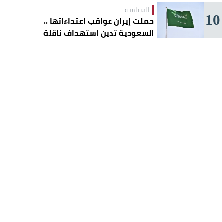
السياسة
10
حملت إيران عواقب اعتداءاتها ..
السعودية تدين استهداف ناقلة
إماراتية في هرمز