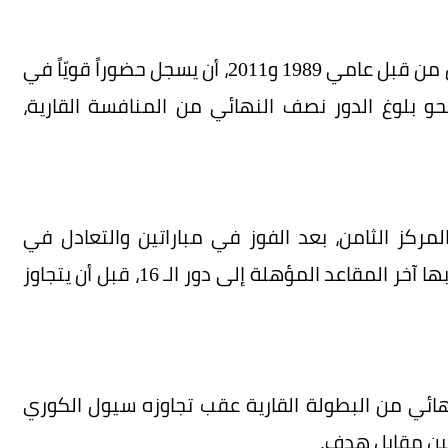
ويأمل السد، الحائز على لقب دوري أبطال آسيا مرتين من قبل عامي 1989 و2011، أن يسجل حضوراً قويّاً في
و بلوغ الدور نصف النهائي من المنافسة القارية،
ركز الثامن، بعد الفوز في مباراتين والتعادل في
مثلهما مقابل خسارة 4 مباريات، جامعاً 8 نقاط حجز بها آخر المقاعد المؤهلة إلى دور الـ 16، قبل أن يتجاوز
نهائي من البطولة القارية عقب تجاوزه سيول الكوري
فين مقابل هدف.