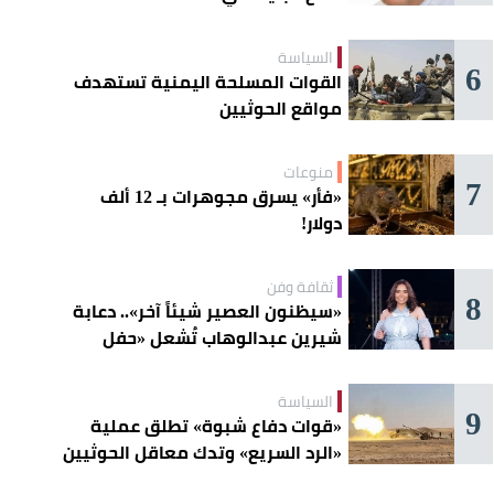
السياسة
6
القوات المسلحة اليمنية تستهدف
مواقع الحوثيين
منوعات
7
«فأر» يسرق مجوهرات بـ 12 ألف
دولار!
ثقافة وفن
8
«سيظنون العصير شيئاً آخر».. دعابة
شيرين عبدالوهاب تُشعل «حفل
الساحل»
السياسة
9
«قوات دفاع شبوة» تطلق عملية
«الرد السريع» وتدك معاقل الحوثيين