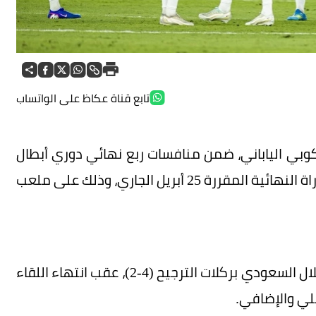
تابع قناة عكاظ على الواتساب
وبي الياباني، ضمن منافسات ربع نهائي دوري أبطال
آسيا للنخبة، التي تستضيفها مدينة جدة حتى المباراة النهائية المقررة 25 أبريل الجاري، وذلك على ملعب
وحجز السد مقعده في ربع النهائي بفوزه على الهلال السعودي بركلات الترجيح (4-2)، عقب انتهاء اللقاء
صلي والإضافي.