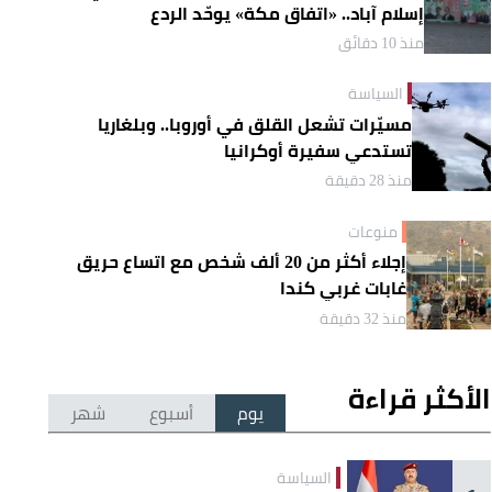
إسلام آباد.. «اتفاق مكة» يوحّد الردع
منذ 10 دقائق
السياسة
مسيّرات تشعل القلق في أوروبا.. وبلغاريا
تستدعي سفيرة أوكرانيا
منذ 28 دقيقة
منوعات
إجلاء أكثر من 20 ألف شخص مع اتساع حريق
غابات غربي كندا
منذ 32 دقيقة
الأكثر قراءة
يوم
أسبوع
شهر
السياسة