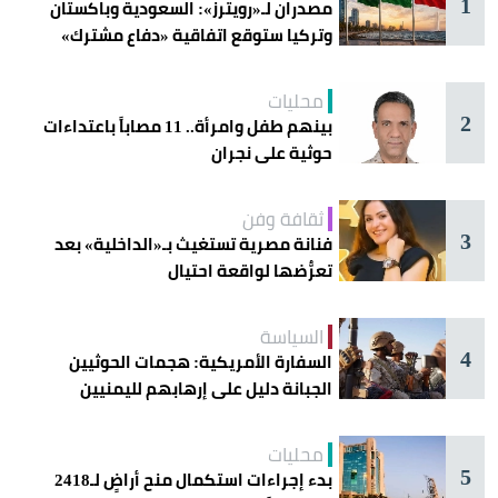
1
مصدران لـ«رويترز»: السعودية وباكستان
وتركيا ستوقع اتفاقية «دفاع مشترك»
اليوم في جدة
محليات
2
بينهم طفل وامرأة.. 11 مصاباً باعتداءات
حوثية على نجران
ثقافة وفن
3
فنانة مصرية تستغيث بـ«الداخلية» بعد
تعرُّضها لواقعة احتيال
السياسة
4
السفارة الأمريكية: هجمات الحوثيين
الجبانة دليل على إرهابهم لليمنيين
محليات
5
بدء إجراءات استكمال منح أراضٍ لـ2418