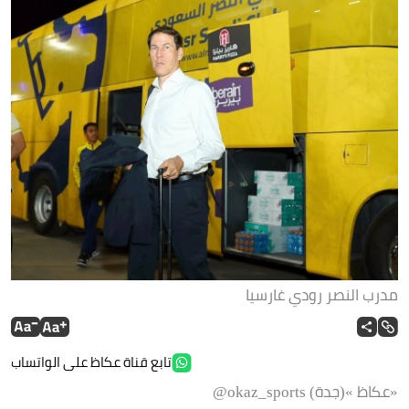
مدرب النصر رودي غارسيا
تابع قناة عكاظ على الواتساب
«عكاظ »(جدة) okaz_sports@