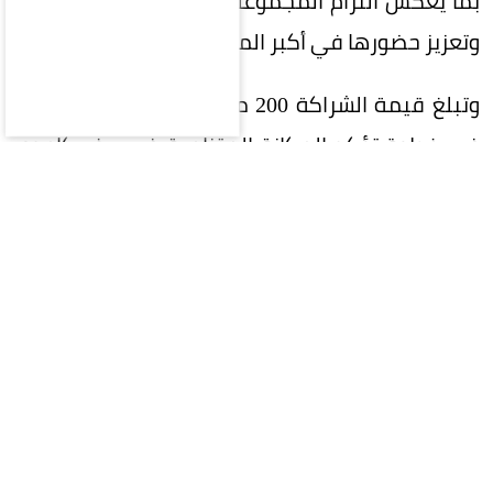
بما يعكس التزام المجموعة بدعم الرياضة السعودية
وتعزيز حضورها في أكبر المحافل الرياضية.
وتبلغ قيمة الشراكة 200 مليون ريال على 5 سنوات،
في خطوة تؤكد المكانة المتنامية في ريف كإحدى
العلامات التجارية السعودية الرائدة، وسعيها إلى بناء
شراكات إستراتيجية طويلة الأمد تحقق قيمة مضافة
للطرفين.
وتواصل ريف توسعها محلياً وعالمياً، إذ تمتلك أكثر
من 400 فرع في 40 دولة حول العالم، ما يعكس نجاح
إستراتيجيتها في الوصول إلى الأسواق العالمية
وترسيخ حضورها كإحدى أبرز العلامات السعودية في
قطاع العطور.