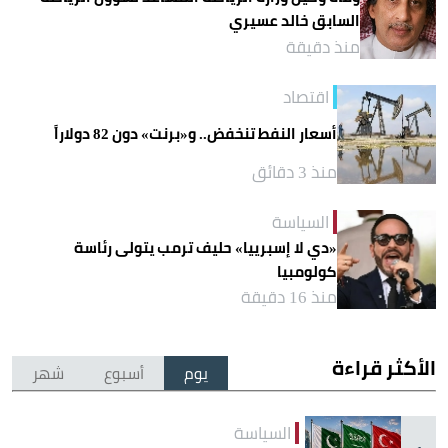
السابق خالد عسيري
منذ دقيقة
اقتصاد
أسعار النفط تنخفض.. و«برنت» دون 82 دولاراً
منذ 3 دقائق
السياسة
«دي لا إسبرييا» حليف ترمب يتولى رئاسة
كولومبيا
منذ 16 دقيقة
الأكثر قراءة
يوم
أسبوع
شهر
السياسة