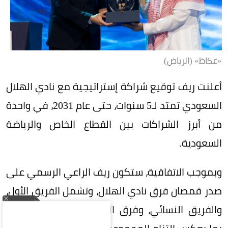
«عكاظ» (الرياض)
أعلنت ريف توقيع شراكة إستراتيجية مع نادي الهلال
السعودي تمتد لـ5 سنوات، حتى عام 2031، في واحدة
من أبرز الشراكات بين القطاع الخاص والرياضة
السعودية.
وبموجب الاتفاقية، ستكون ريف الراعي الرسمي على
صدر قمصان فرق نادي الهلال، وتشمل الفريق الأول،
والفريق النسائي، وفرق الفئات السنية (الناشئين)،