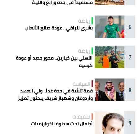
مستفيداً في جدة ورابغ والليث
رياضة
6
بشرى للراقي.. عودة صانع الألعاب
رياضة
7
الأهلي بين خيارين.. محور جديد أو عودة
كيسيه
السياسة
8
قمة ثلاثية في جدة غداً.. ولي العهد
وأردوغان وشهباز شريف يبحثون تعزيز
التعاون
تحقيقات
9
أطفال تحت سطوة الخوارزميات