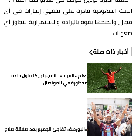
البنت السعودية قادرة على تحقيق إنجازات في أي
مجال، وأنصحها بقوة بالإرادة والاستمرارية لتجاوز أي
صعوبات.
أخبار ذات صلة
بعلم «الفيفا».. لاعب بلجيكا تناول مادة
محظورة في المونديال
«البورصة» تفاجئ الجميع بعد صفقة صلاح