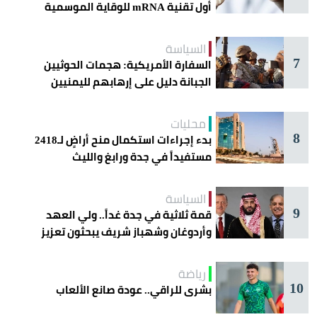
أول تقنية mRNA للوقاية الموسمية
السياسة
7
السفارة الأمريكية: هجمات الحوثيين
الجبانة دليل على إرهابهم لليمنيين
محليات
8
بدء إجراءات استكمال منح أراضٍ لـ2418
مستفيداً في جدة ورابغ والليث
السياسة
9
قمة ثلاثية في جدة غداً.. ولي العهد
وأردوغان وشهباز شريف يبحثون تعزيز
التعاون
رياضة
10
بشرى للراقي.. عودة صانع الألعاب