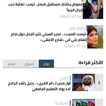
غموض يكتنف مستقبل هرمز.. ترمب: نهاية حرب
إيران قريباً
منذ 20 دقيقة
ثقافة وفن
«ليست السبب».. غدير السبتي تثير الجدل حول نجاح
إلهام علي في «شارع الأعشى»
منذ 26 دقيقة
الأكثر قراءة
يوم
أسبوع
شهر
الناس
1
أول مدير لـ«أم القرى».. رحيل راشد الراجح
أحد رواد التعليم الجامعي
السياسة