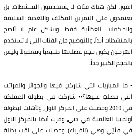
الفوز. لكن هناك فئات لا يستخدمون المنشطات، بل
يعتمدون على التمرين المكثف والتغذية السليمة
والمكملات الغذائية فقط. وبشكل عام لا أنصح
بالمنشطات أبداً، وللتوضيح فإن الفئات التي لا تستخدم
الهرمون يكون حجم عضلاتها طبيعياً ومعقولاً وليس
بالحجم الكبير جداً.
• ما المباريات التي شاركتِ فيها والجوائز والمراتب
التي حصلتِ عليها؟•• شاركت في بطولة المملكة
في 2019 وحصلت على المركز الأول، وتأهلت لبطولة
أولمبيا العالمية في دبي، وفزت أيضا بالمركز الاول
في فئتِي وهي (الفزيك) وحصلت على لقب بطلة