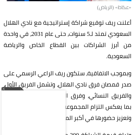
«عكاظ» (الرياض)
أعلنت ريف توقيع شراكة إستراتيجية مع نادي الهلال
السعودي تمتد لـ5 سنوات، حتى عام 2031، في واحدة
من أبرز الشراكات بين القطاع الخاص والرياضة
السعودية.
وبموجب الاتفاقية، ستكون ريف الراعي الرسمي على
صدر قمصان فرق نادي الهلال، وتشمل الفريق الأول،
والفريق النسائي، وفرق الفئات السنية (الناشئين)،
بما يعكس التزام المجموعة بدعم الرياضة السعودية
وتعزيز حضورها في أكبر المحافل الرياضية.
وتبلغ قيمة الشراكة 200 مليون ريال على 5 سنوات،