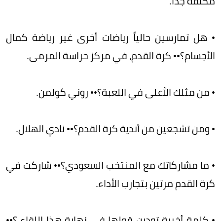
مكلفة جدا.
• هل تمارسين حالياً رياضات أخرى غير رياضة كمال
الأجسام؟•• كرة القدم، في مركز حراسة المرمى.
• من مثلك الأعلى في اللعبة؟•• روني كولمن.
• ومن تشجعين من أندية كرة القدم؟•• نادي الهلال.
• ما مشاركاتك مع المنتخب السعودي؟•• شاركت في
كرة القدم مرتين بتجارب الأداء.
• كلمة أخيرة تودين قولها في نهايةِ هذا اللقاء ؟••