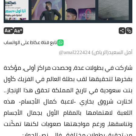
شروق بخاري
تابع قناة عكاظ على الواتساب
أمل السعيد(الرياض) amal222424@
شاركت في بطولات عدة، وحصدت مراكز أولى، مؤكدة
بفخرها لتحقيقها لقب بطلة العالم في الفزيك كأول
بنت سعودية في تاريخ المملكة تحقق هذا الإنجاز..
اختارت شروق بخاري -لاعبة كمال الأجسام- هذه
اللعبة لاهتمامها بالمقام الأول بجمال الأجسام
وتناسقها، ورغم مواجهتها صعوبات لكنها تمكّنت
من تحقيق بطولات مختلفة.. فإلى نص الحوار: