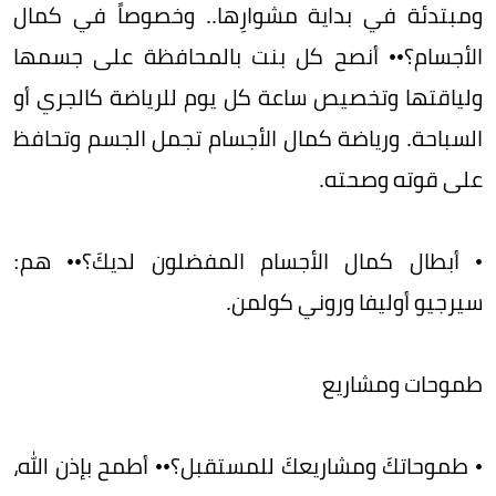
ومبتدئة في بداية مشوارِها.. وخصوصاً في كمال
الأجسام؟•• أنصح كل بنت بالمحافظة على جسمها
ولياقتها وتخصيص ساعة كل يوم للرياضة كالجري أو
السباحة. ورياضة كمال الأجسام تجمل الجسم وتحافظ
على قوته وصحته.
• أبطال كمال الأجسام المفضلون لديكَ؟•• هم:
سيرجيو أوليفا وروني كولمن.
طموحات ومشاريع
• طموحاتكَ ومشاريعكَ للمستقبل؟•• أطمح بإذن الله،