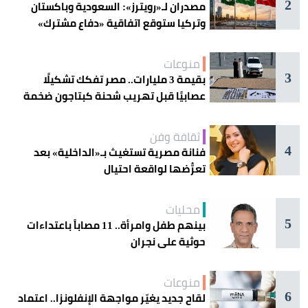
2
مصدران لـ«رويترز»: السعودية وباكستان
وتركيا ستوقع اتفاقية «دفاع مشترك»
اليوم في جدة
منوعات
3
بقيمة 3 مليارات.. مصر تفكك تشكيلًا
عصابيًا قبل تهريب شحنة كبتاجون ضخمة
ثقافة وفن
4
فنانة مصرية تستغيث بـ«الداخلية» بعد
تعرُّضها لواقعة احتيال
محليات
5
بينهم طفل وامرأة.. 11 مصاباً باعتداءات
حوثية على نجران
منوعات
6
لقاح جديد يغيّر مواجهة الإنفلونزا.. اعتماد