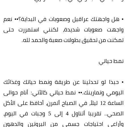
• هل واجهتك عراقيل وصعوبات في البداية؟•• نعم
واجهت صعوبات شديدة، لكنني استمررت حتى
تمكنت من تحقيق بطولات صعبة والحمد لله.
نمط حياتي
• حبذا لو تحدثينا عن طريقة ونمط حياتك وغذائك
اليومي وتمارينك.•• نمط حياتي كالآتي: أنام حوالى
الساعة 12 ليلاً، في الصباح أتمرن، أحافظ على الأكل
الصحي.. تقريبا أتناول 4 إلى 5 وجبات في اليوم،
وأراعي احتياجات جسمي من البروتين والدهون