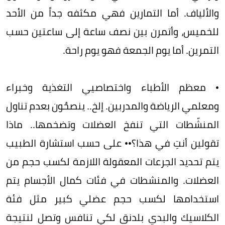
والألياف. أما التمارين فهي مكثفه جداً من الأحد
للخميس، وأتمرن بين نصف ساعة إلى ساعتين حسب
التمرين. أما يوم الجمعة فهو يوم راحة.
• معظم الأطباء واختصاصيي التغذية وخبراء
ومعلمي الرياضة والمدربين. إلخ.. ينصحُون بعدم تناول
المنشّطات التي تنفخ العضلات وتضخمها.. ماذا
تقولين أنتِ في هذا؟•• على حسب استشارة الطبيب
يتم تحديد الجرعات المعقولة اللازمة لكسب حجم من
العضلات. والمنشطات في فئات كمال الأجسام يتم
استخدامها لكسب حجم عضلي كبير مثل فئة
الكلاسيك والبدي بلدنق لكي تنافس وتصل لنتيجة