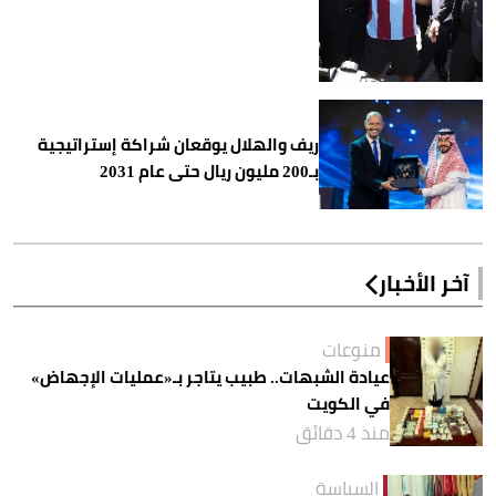
ريف والهلال يوقعان شراكة إستراتيجية
بـ200 مليون ريال حتى عام 2031
آخر الأخبار
منوعات
عيادة الشبهات.. طبيب يتاجر بـ«عمليات الإجهاض»
في الكويت
منذ 4 دقائق
السياسة