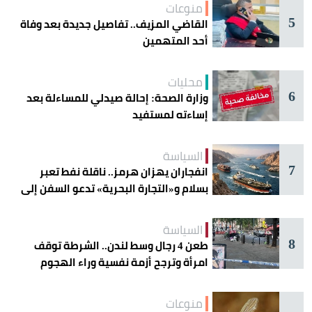
منوعات
5
القاضي المزيف.. تفاصيل جديدة بعد وفاة
أحد المتهمين
محليات
6
وزارة الصحة: إحالة صيدلي للمساءلة بعد
إساءته لمستفيد
السياسة
7
انفجاران يهزان هرمز.. ناقلة نفط تعبر
بسلام و«التجارة البحرية» تدعو السفن إلى
الحذر
السياسة
8
طعن 4 رجال وسط لندن.. الشرطة توقف
امرأة وترجح أزمة نفسية وراء الهجوم
منوعات