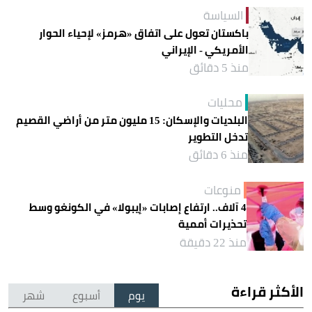
السياسة
باكستان تعول على اتفاق «هرمز» لإحياء الحوار
الأمريكي - الإيراني
منذ 5 دقائق
محليات
البلديات والإسكان: 15 مليون متر من أراضي القصيم
تدخل التطوير
منذ 6 دقائق
منوعات
4 آلاف.. ارتفاع إصابات «إيبولا» في الكونغو وسط
تحذيرات أممية
منذ 22 دقيقة
الأكثر قراءة
يوم
أسبوع
شهر