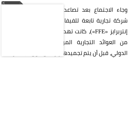
وجاء الاجتماع بعد تصاعد الانتقادات لخطة إنشاء
شركة تجارية تابعة للفيفا تحت اسم (فيفا فورورد
إنتربرايز «FFE»)، كانت تهدف إلى إدارة وبيع حصص
من العوائد التجارية المرتبطة بمسابقات الاتحاد
الدولي، قبل أن يتم تجميدها إثر جدل حول آلية طرحها
ومستوى الشفافية المحيط بها.
وخلال الاجتماع، أقرّ إنفانتينو بوجود «أخطاء» في
طريقة التعامل مع المشروع، فيما بعث الفيفا لاحقًا
رسالة إلى مجلس الاتحاد والاتحادات الأعضاء اعتذر
فيها عن تلك الأخطاء، متعهدًا بتحسين آليات اتخاذ
القرار وضمان عدم تكرار ما حدث. ورغم الانتقادات، خرج