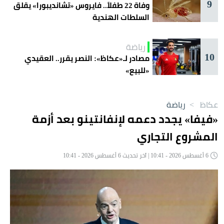
9
وفاة 22 طفلاً.. فايروس «تشانديبورا» يقلق
السلطات الهندية
رياضة
10
مصادر لـ«عكاظ»: النصر يقرر.. العقيدي
«للبيع»
عكاظ
>
رياضة
«فيفا» يجدد دعمه لإنفانتينو بعد أزمة
المشروع التجاري
6 أغسطس 2026 - 10:41 | آخر تحديث 6 أغسطس 2026 - 10:41