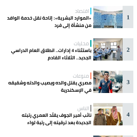
اقتصاد
1
«الموارد البشرية»: إتاحة نقل خدمة الوافد
من منشأة إلى فرد
محليات
2
باستثناء 4 إدارات.. انطلاق العام الدراسي
الجديد.. الثلاثاء القادم
منوعات
3
مصري يقتل والده ويصيب والدته وشقيقه
في الإسكندرية
الناس
4
نائب أمير الجوف يقلّد العمري رتبته
الجديدة بعد ترقيته إلى رتبة لواء