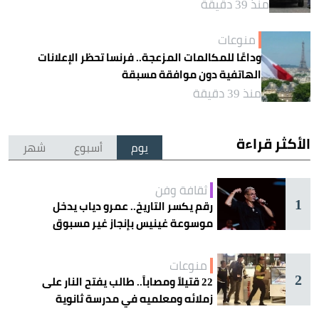
منذ 39 دقيقة
منوعات
وداعًا للمكالمات المزعجة.. فرنسا تحظر الإعلانات
الهاتفية دون موافقة مسبقة
منذ 39 دقيقة
الأكثر قراءة
يوم
أسبوع
شهر
ثقافة وفن
1
رقم يكسر التاريخ.. عمرو دياب يدخل
موسوعة غينيس بإنجاز غير مسبوق
منوعات
2
22 قتيلاً ومصاباً.. طالب يفتح النار على
زملائه ومعلميه في مدرسة ثانوية