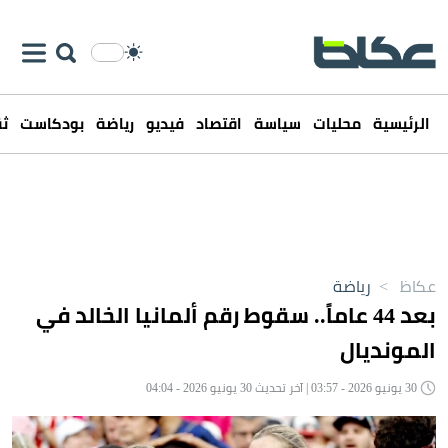
الرئيسية
محليات
سياسة
اقتصاد
فيديو
رياضة
بودكاست
ثق
عكاظ
>
رياضة
بعد 44 عاماً.. سقوط رقم ألمانيا الخالد في
المونديال
30 يونيو 2026 - 03:57 | آخر تحديث 30 يونيو 2026 - 04:04