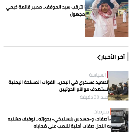
الترقب سيد الموقف.. مصير قائمة خيمي
مجهول
آخر الأخبار
السياسة
تصعيد عسكري في اليمن.. القوات المسلحة اليمنية
تستهدف مواقع الحوثيين
منذ 30 دقيقة
منوعات
«أصفاد» و«مسدس بلاستيكي» بحوزته.. توقيف مشتبه
به انتحل صفات أمنية للنصب على ضحاياه