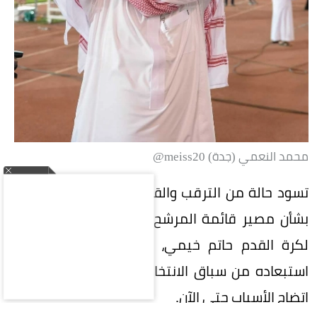
محمد النعمي (جدة) meiss20@
تسود حالة من الترقب والقلق في الأوساط الرياضية
بشأن مصير قائمة المرشح لرئاسة الاتحاد السعودي
لكرة القدم حاتم خيمي، وسط أنباء عن احتمالية
استبعاده من سباق الانتخابات بقرار من اللجنة، دون
اتضاح الأسباب حتى الآن.