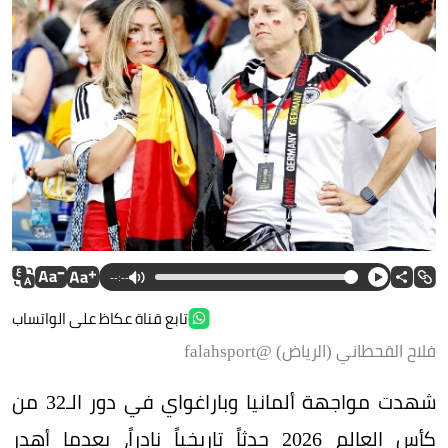
--:--
تابع قناة عكاظ على الواتساب
فلاح القحطاني (الرياض) @falahsport
شهدت مواجهة ألمانيا وباراغواي في دور الـ32 من
كأس العالم 2026 حدثاً تاريخياً نادراً، بعدما أهدر