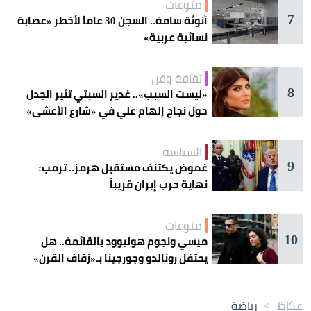
منوعات
7
أنوثة سامة.. السجن 30 عاماً لأخطر «عصابة
نسائية عربية»
ثقافة وفن
8
«ليست السبب».. غدير السبتي تثير الجدل
حول نجاح إلهام علي في «شارع الأعشى»
السياسة
9
غموض يكتنف مستقبل هرمز.. ترمب:
نهاية حرب إيران قريباً
منوعات
10
ميسي ونجوم هوليوود بالقائمة.. هل
يحتفل رونالدو وجورجينا بـ«زفاف القرن»
غداً؟
عكاظ
>
رياضة