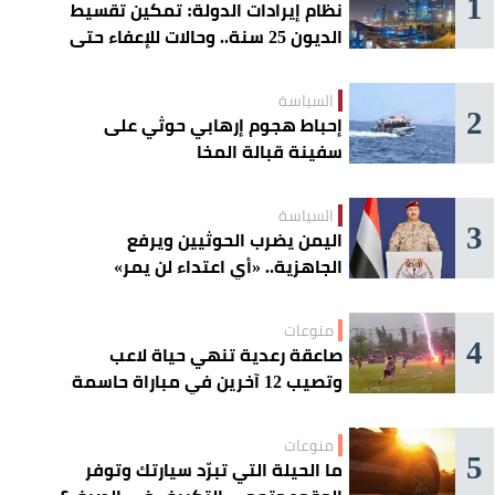
1
نظام إيرادات الدولة: تمكين تقسيط
الديون 25 سنة.. وحالات للإعفاء حتى
مليون ريال
السياسة
2
إحباط هجوم إرهابي حوثي على
سفينة قبالة المخا
السياسة
3
اليمن يضرب الحوثيين ويرفع
الجاهزية.. «أي اعتداء لن يمر»
منوعات
4
صاعقة رعدية تنهي حياة لاعب
وتصيب 12 آخرين في مباراة حاسمة
منوعات
5
ما الحيلة التي تبرّد سيارتك وتوفر