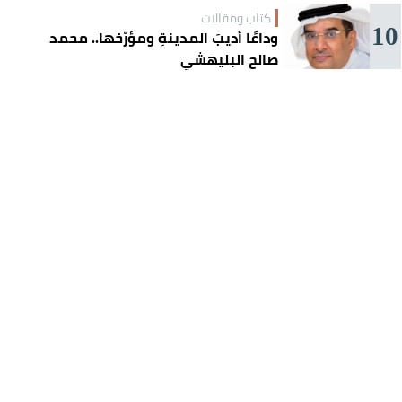
كتاب ومقالات
10
وداعًا أديبَ المدينةِ ومؤرّخها.. محمد
صالح البليهشي