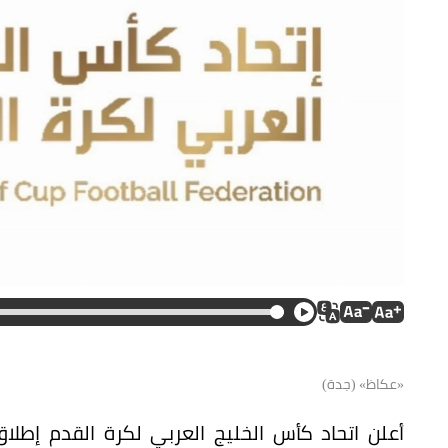
«عكاظ» (جدة)