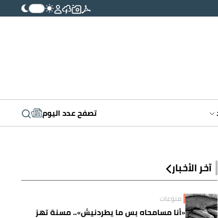
تصفح عدد اليوم
آخر الأخبار
منوعات
«أنا مسامحاه بس ما يطردنيش».. مسنة تهز