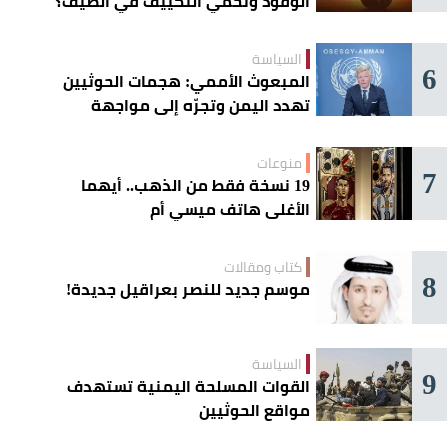
الوقود وتحمي التكييف في الصيف؟
السياسة
6
المبعوث الأممي: هجمات الحوثيين
تهدد اليمن وتجرّه إلى مواجهة
إقليمية
منوعات
7
19 نسخة فقط من الذهب.. أيهما
الأغلى هاتف ميسي أم
«كريستيانو»؟
كتاب ومقالات
8
موسم جديد للنصر بعراقيل جديدة!
السياسة
9
القوات المسلحة اليمنية تستهدف
مواقع الحوثيين