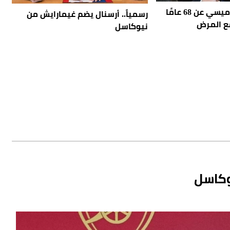
وفاة والد ليونيل ميسي عن 68 عامًا
رسمياً.. أرسنال يضم غيمارايش من
ع المرض
نيوكاسل
وكاسل