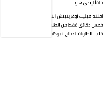
خلفاً لإيدي هاو.
افتتح فيليب أوغرينيتش التسجيل لفريق فالنسيا بعد
خمس دقائق فقط من انطلاق المباراة، لكن يوان ويسا
قلب الطاولة لصالح نيوكاسل بتسجيل هدفين في
الدقيقتين 52 و76.