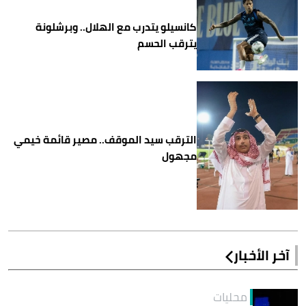
كانسيلو يتدرب مع الهلال.. وبرشلونة
يترقب الحسم
الترقب سيد الموقف.. مصير قائمة خيمي
مجهول
آخر الأخبار
محليات