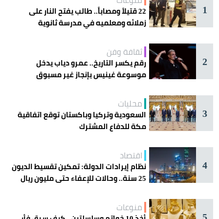
1
22 قتيلاً ومصاباً.. طالب يفتح النار على
زملائه ومعلميه في مدرسة ثانوية
ثقافة وفن
2
رقم يكسر التاريخ.. عمرو دياب يدخل
موسوعة غينيس بإنجاز غير مسبوق
محليات
3
السعودية وتركيا وباكستان توقع اتفاقية
مكة للدفاع المشترك
اقتصاد
4
نظام إيرادات الدولة: تمكين تقسيط الديون
25 سنة.. وحالات للإعفاء حتى مليون ريال
منوعات
5
أخذ 10 خواتم وسلسلتين.. كيف سرق فأر