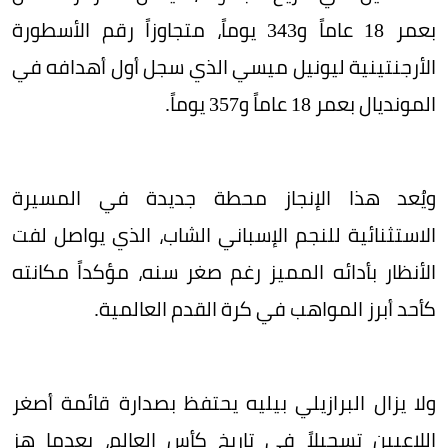
بعمر 18 عاماً و343 يوماً، متجاوزاً رقم الأسطورة
الأرجنتينية ليونيل ميسي الذي سجل أول أهدافه في
المونديال بعمر 18 عاماً و357 يوماً.
ويُعد هذا الإنجاز محطة جديدة في المسيرة
الاستثنائية للنجم الإسباني الشاب، الذي يواصل لفت
الأنظار بأدائه المميز رغم صغر سنه، مؤكداً مكانته
كأحد أبرز المواهب في كرة القدم العالمية.
ولا يزال البرازيلي بيليه يحتفظ بصدارة قائمة أصغر
اللاعبين تسجيلاً في تاريخ كأس العالم، بعدما هز