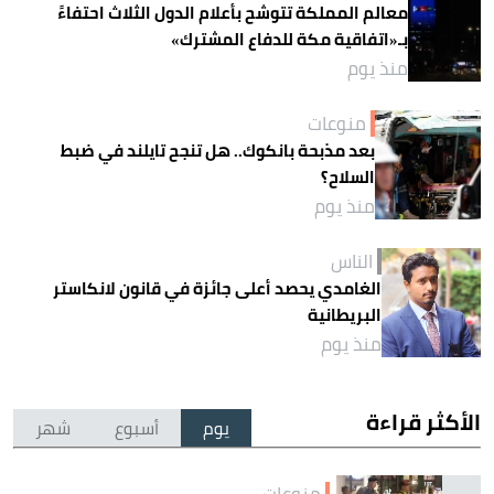
معالم المملكة تتوشح بأعلام الدول الثلاث احتفاءً
بـ«اتفاقية مكة للدفاع المشترك»
منذ يوم
منوعات
بعد مذبحة بانكوك.. هل تنجح تايلند في ضبط
السلاح؟
منذ يوم
الناس
الغامدي يحصد أعلى جائزة في قانون لانكاستر
البريطانية
منذ يوم
الأكثر قراءة
يوم
أسبوع
شهر
منوعات