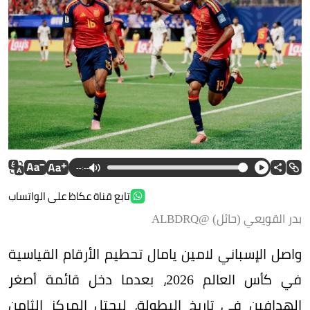
--:--
تابع قناة عكاظ على الواتساب
بدر القويعي (حائل) @ALBDRQ
واصل الإسباني لامين يامال تحطيم الأرقام القياسية
في كأس العالم 2026، بعدما دخل قائمة أصغر
الهدافين في تاريخ البطولة، ليحتل المركز الثامن