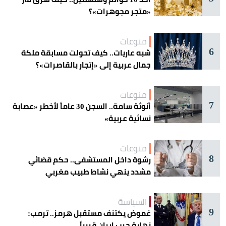
«متجر مجوهرات»؟
منوعات
6
شبه عاريات.. كيف تحولت مسابقة ملكة
جمال عربية إلى «إتجار بالقاصرات»؟
منوعات
7
أنوثة سامة.. السجن 30 عاماً لأخطر «عصابة
نسائية عربية»
منوعات
8
رشوة داخل المستشفى.. حكم قضائي
مشدد ينهي نشاط طبيب مغربي
السياسة
9
غموض يكتنف مستقبل هرمز.. ترمب:
نهاية حرب إيران قريباً