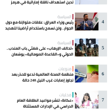
تدين استهداف ناقلة إماراتية في هرمز
السياسة
4
رئيس وزراء العراق: علاقات متوازنة مع دول
الجوار.. ولن نسمح باستخدام أراضينا لتهديد
أمنها
السياسة
5
«تحالف الإرهاب» على ضفتَي باب المندب..
الحوثي و«القاعدة الصومالية» يوسّعان
دائرة الخطر
منوعات
6
منظمة الصحة العالمية تدعو للحذر بعد
تجاوز إصابات غرب النيل 240 حالة
محليات
7
«عكاظ» تنشر مواعيد انطلاقة العام
الدراسي في الإدارات المستثناة