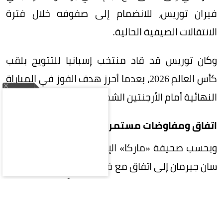
فيران توريس، للانضمام إلى صفوفه خلال فترة
الانتقالات الصيفية الحالية.
وكان توريس قد قاد منتخب إسبانيا للتتويج بلقب
كأس العالم 2026، بعدما أحرز هدف الفوز في المباراة
النهائية أمام الأرجنتين الشهر الماضي.
اتفاق ومفاوضات مستمرة
وبحسب صحيفة «ماركا» الإسبانية، فقد توصل باريس
سان جيرمان إلى اتفاق مع فيران توريس للانضمام إليه
بعقد مدته أربع سنوات، ولم يتبقَّ سوى إتمام
المفاوضات مع برشلونة، وهو ما تجري مناقشته حالياً.