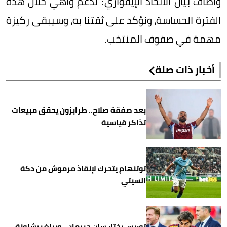
وأضاف بيان الاتحاد الإيفواري: ندعم واهي خلال هذه
الفترة الحساسة، ونؤكد على ثقتنا به، وسيبقى ركيزة
مهمة في صفوف المنتخب.
أخبار ذات صلة
بعد صفقة صلاح.. طرابزون يحقق مبيعات
تذاكر قياسية
توتنهام يتحرك لإنقاذ مرموش من دكة
السيتي
توريس يختار سان جيرمان.. ويبلغ برشلونة