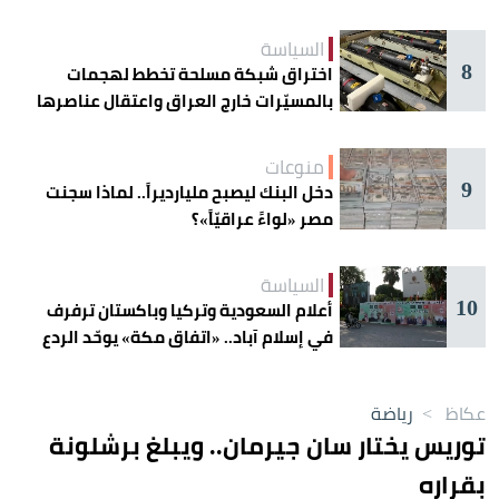
السياسة
8
اختراق شبكة مسلحة تخطط لهجمات
بالمسيّرات خارج العراق واعتقال عناصرها
منوعات
9
دخل البنك ليصبح مليارديراً.. لماذا سجنت
مصر «لواءً عراقيّاً»؟
السياسة
10
أعلام السعودية وتركيا وباكستان ترفرف
في إسلام آباد.. «اتفاق مكة» يوحّد الردع
عكاظ
>
رياضة
توريس يختار سان جيرمان.. ويبلغ برشلونة
بقراره