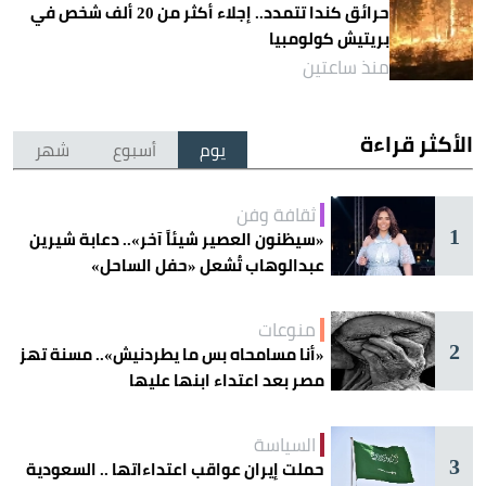
حرائق كندا تتمدد.. إجلاء أكثر من 20 ألف شخص في
بريتيش كولومبيا
منذ ساعتين
الأكثر قراءة
يوم
أسبوع
شهر
ثقافة وفن
1
«سيظنون العصير شيئاً آخر».. دعابة شيرين
عبدالوهاب تُشعل «حفل الساحل»
منوعات
2
«أنا مسامحاه بس ما يطردنيش».. مسنة تهز
مصر بعد اعتداء ابنها عليها
السياسة
3
حملت إيران عواقب اعتداءاتها .. السعودية