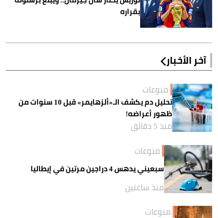
بقراره
آخر الأخبار
منوعات
تحليل دم يكشف الـ«ألزهايمر» قبل 10 سنوات من
ظهور أعراضه!
منذ 5 دقائق
منوعات
سبعيني يدهس 4 دراجين مرتين في إيطاليا
منذ ساعتين
منوعات