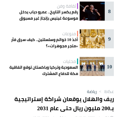
ثقافة وفن
8
رقم يكسر التاريخ.. عمرو دياب يدخل
موسوعة غينيس بإنجاز غير مسبوق
منوعات
9
أخذ 10 خواتم وسلسلتين.. كيف سرق فأر
«متجر مجوهرات»؟
محليات
10
السعودية وتركيا وباكستان توقع اتفاقية
مكة للدفاع المشترك
عكاظ
>
رياضة
ريف والهلال يوقعان شراكة إستراتيجية
بـ200 مليون ريال حتى عام 2031