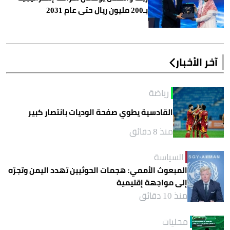
بـ200 مليون ريال حتى عام 2031
آخر الأخبار
رياضة
القادسية يطوي صفحة الوديات بانتصار كبير
منذ 8 دقائق
السياسة
المبعوث الأممي: هجمات الحوثيين تهدد اليمن وتجرّه
إلى مواجهة إقليمية
منذ 10 دقائق
محليات