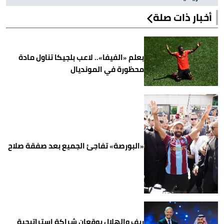
أخبار ذات صلة
بعلم «الفيفا».. لاعب بلجيكا تناول مادة
محظورة في المونديال
«البورصة» تفاجئ الجميع بعد صفقة صلاح
ريف والهلال يوقعان شراكة إستراتيجية