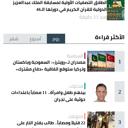
انطلاق التصفيات الأولية لمسابقة الملك عبدالعزيز
الدولية للقرآن الكريم في دورتها الـ46
منذ 33 دقيقة
الأكثر قراءة
يوم
أسبوع
شهر
السياسة
1
مصدران لـ«رويترز»: السعودية وباكستان
وتركيا ستوقع اتفاقية «دفاع مشترك»
اليوم في جدة
محليات
2
بينهم طفل وامرأة.. 11 مصاباً باعتداءات
حوثية على نجران
منوعات
3
22 قتيلاً ومصاباً.. طالب يفتح النار على