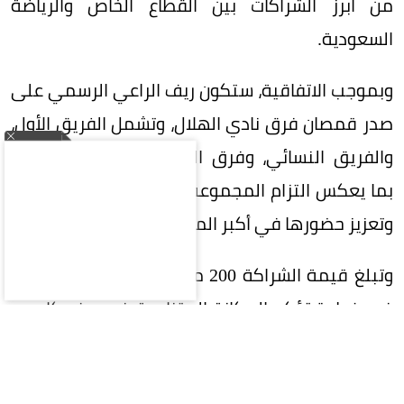
من أبرز الشراكات بين القطاع الخاص والرياضة
السعودية.
وبموجب الاتفاقية، ستكون ريف الراعي الرسمي على
صدر قمصان فرق نادي الهلال، وتشمل الفريق الأول،
والفريق النسائي، وفرق الفئات السنية (الناشئين)،
بما يعكس التزام المجموعة بدعم الرياضة السعودية
وتعزيز حضورها في أكبر المحافل الرياضية.
وتبلغ قيمة الشراكة 200 مليون ريال على 5 سنوات،
في خطوة تؤكد المكانة المتنامية في ريف كإحدى
العلامات التجارية السعودية الرائدة، وسعيها إلى بناء
شراكات إستراتيجية طويلة الأمد تحقق قيمة مضافة