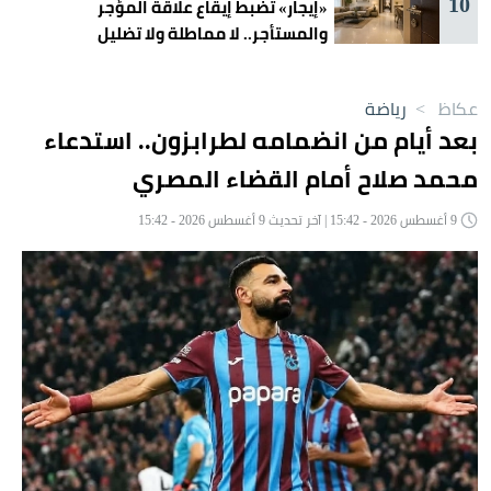
10
«إيجار» تضبط إيقاع علاقة المؤجر
والمستأجر.. لا مماطلة ولا تضليل
عكاظ
>
رياضة
بعد أيام من انضمامه لطرابزون.. استدعاء
محمد صلاح أمام القضاء المصري
9 أغسطس 2026 - 15:42 | آخر تحديث 9 أغسطس 2026 - 15:42