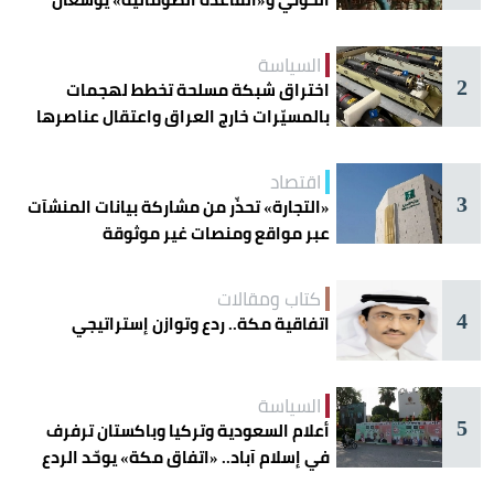
دائرة الخطر
السياسة
2
اختراق شبكة مسلحة تخطط لهجمات
بالمسيّرات خارج العراق واعتقال عناصرها
اقتصاد
3
«التجارة» تحذّر من مشاركة بيانات المنشآت
عبر مواقع ومنصات غير موثوقة
كتاب ومقالات
4
اتفاقية مكة.. ردع وتوازن إستراتيجي
السياسة
5
أعلام السعودية وتركيا وباكستان ترفرف
في إسلام آباد.. «اتفاق مكة» يوحّد الردع