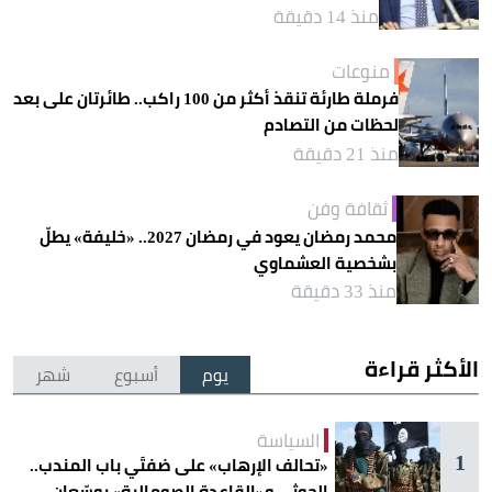
منذ 14 دقيقة
منوعات
فرملة طارئة تنقذ أكثر من 100 راكب.. طائرتان على بعد
لحظات من التصادم
منذ 21 دقيقة
ثقافة وفن
محمد رمضان يعود في رمضان 2027.. «خليفة» يطلّ
بشخصية العشماوي
منذ 33 دقيقة
الأكثر قراءة
يوم
أسبوع
شهر
السياسة
1
«تحالف الإرهاب» على ضفتَي باب المندب..
الحوثي و«القاعدة الصومالية» يوسّعان