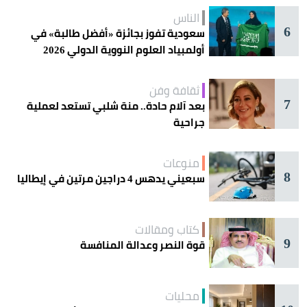
الناس
6
سعودية تفوز بجائزة «أفضل طالبة» في
أولمبياد العلوم النووية الدولي 2026
ثقافة وفن
7
بعد آلام حادة.. منة شلبي تستعد لعملية
جراحية
منوعات
8
سبعيني يدهس 4 دراجين مرتين في إيطاليا
كتاب ومقالات
9
قوة النصر وعدالة المنافسة
محليات