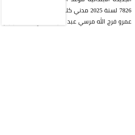
7826 لسنة 2025 مدني كلي، المقامة من المحامي
عمرو فرج الله مرسي عبد التواب، الذي يطالب بإلزام
محمد صلاح بسداد مستحقات مالية قال إنها تمثل
أتعاباً عن أعمال قانونية وإدارية واستشارات وملفات
قضائية باشرها لصالحه.