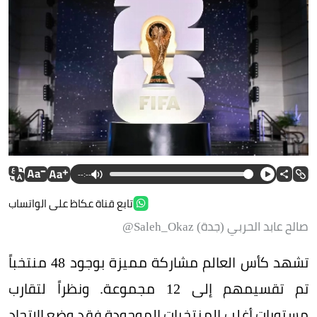
--:--
تابع قناة عكاظ على الواتساب
صالح عابد الحربي (جدة) Saleh_Okaz@
تشهد كأس العالم مشاركة مميزة بوجود 48 منتخباً
تم تقسيمهم إلى 12 مجموعة. ونظراً لتقارب
مستويات أغلب المنتخبات الموجودة فقد وضع اﻻتحاد