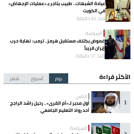
عيادة الشبهات.. طبيب يتاجر بـ«عمليات الإجهاض»
في الكويت
منذ 41 دقيقة
السياسة
غموض يكتنف مستقبل هرمز.. ترمب: نهاية حرب
إيران قريباً
منذ 57 دقيقة
الأكثر قراءة
يوم
أسبوع
شهر
الناس
1
أول مدير لـ«أم القرى».. رحيل راشد الراجح
أحد رواد التعليم الجامعي
السياسة
2