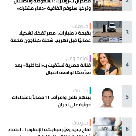
مصدران لـ«رويترز»: السعودية وباكستان
وتركيا ستوقع اتفاقية «دفاع مشترك»
اليوم في جدة
منوعات
3
بقيمة 3 مليارات.. مصر تفكك تشكيلًا
عصابيًا قبل تهريب شحنة كبتاجون ضخمة
ثقافة وفن
4
فنانة مصرية تستغيث بـ«الداخلية» بعد
تعرُّضها لواقعة احتيال
محليات
5
بينهم طفل وامرأة.. 11 مصاباً باعتداءات
حوثية على نجران
منوعات
6
لقاح جديد يغيّر مواجهة الإنفلونزا.. اعتماد