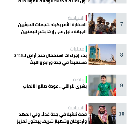
أول تقنية mRNA للوقاية الموسمية
السياسة
7
السفارة الأمريكية: هجمات الحوثيين
الجبانة دليل على إرهابهم لليمنيين
محليات
8
بدء إجراءات استكمال منح أراضٍ لـ2418
مستفيداً في جدة ورابغ والليث
رياضة
9
بشرى للراقي.. عودة صانع الألعاب
السياسة
10
قمة ثلاثية في جدة غداً.. ولي العهد
وأردوغان وشهباز شريف يبحثون تعزيز
التعاون