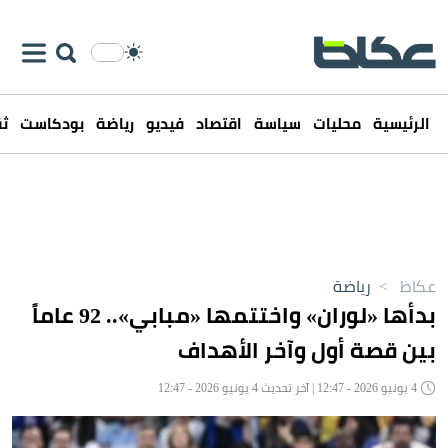
الرئيسية
محليات
سياسة
اقتصاد
فيديو
رياضة
بودكاست
ثق
عكاظ
>
رياضة
بدأها «لوران» واختتمها «مبابي».. 92 عاماً
بين قصة أول وآخر الأهداف
4 يونيو 2026 - 12:47 | آخر تحديث 4 يونيو 2026 - 12:47