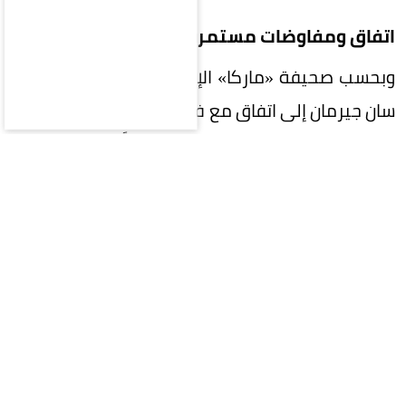
اتفاق ومفاوضات مستمرة
وبحسب صحيفة «ماركا» الإسبانية، فقد توصل باريس
سان جيرمان إلى اتفاق مع فيران توريس للانضمام إليه
بعقد مدته أربع سنوات، ولم يتبقَّ سوى إتمام
المفاوضات مع برشلونة، وهو ما تجري مناقشته حالياً.
الصفقة تقترب من الحسم
وأضافت أن باريس سان جيرمان وبرشلونة قريبان من
التوصل إلى اتفاق، ومن المتوقع إتمام الصفقة خلال
الأيام القليلة القادمة، وتسعى جميع الأطراف إلى
إتمامها قبل يوم الأربعاء، حتى لا يضطر فيران إلى
الانضمام إلى تدريبات «البلوغرانا» مجدداً.