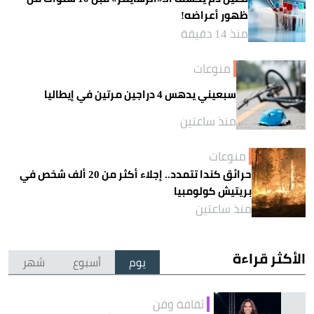
ظهور أعراضه!
منذ 14 دقيقة
منوعات
سبعيني يدهس 4 دراجين مرتين في إيطاليا
منذ ساعتين
منوعات
حرائق كندا تتمدد.. إجلاء أكثر من 20 ألف شخص في
بريتيش كولومبيا
منذ ساعتين
الأكثر قراءة
يوم
أسبوع
شهر
ثقافة وفن