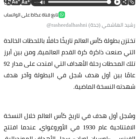
--:--
تابع قناة عكاظ على الواتساب
رشيد الهاشمي (جدة) rasheedalhashni@
تختزن بطولة كأس العالم تاريخًا حافلًا باللحظات الخالدة
التي صنعت ذاكرة كرة القدم العالمية، ومن بين أبرز
تلك المحطات رحلة الأهداف التي امتدت على مدار 92
عامًا بين أول هدف سُجل في البطولة وآخر هدف
شهدته النسخة الماضية.
وسُجل أول هدف في تاريخ كأس العالم خلال النسخة
الافتتاحية عام 1930 في الأوروغواي، عندما افتتح
الفرنسي «لوسيان لوران» سجل الأهداف المونديالية،