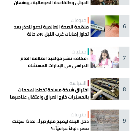
الحوثي و«القاعدة الصومالية» يوسّعان
دائرة الخطر
منوعات
6
منظمة الصحة العالمية تدعو للحذر بعد
تجاوز إصابات غرب النيل 240 حالة
محليات
7
«عكاظ» تنشر مواعيد انطلاقة العام
الدراسي في الإدارات المستثناة
السياسة
8
اختراق شبكة مسلحة تخطط لهجمات
بالمسيّرات خارج العراق واعتقال عناصرها
منوعات
9
دخل البنك ليصبح مليارديراً.. لماذا سجنت
مصر «لواءً عراقيّاً»؟