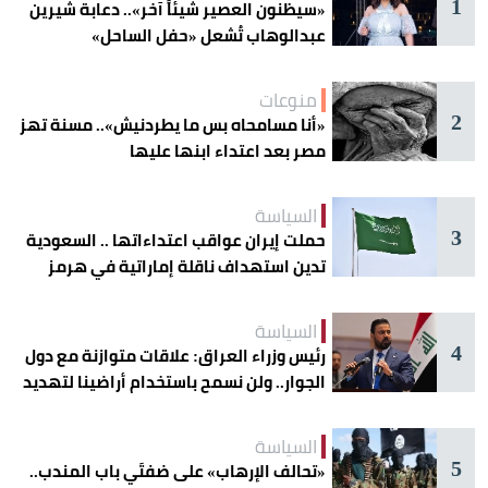
1
«سيظنون العصير شيئاً آخر».. دعابة شيرين
عبدالوهاب تُشعل «حفل الساحل»
منوعات
2
«أنا مسامحاه بس ما يطردنيش».. مسنة تهز
مصر بعد اعتداء ابنها عليها
السياسة
3
حملت إيران عواقب اعتداءاتها .. السعودية
تدين استهداف ناقلة إماراتية في هرمز
السياسة
4
رئيس وزراء العراق: علاقات متوازنة مع دول
الجوار.. ولن نسمح باستخدام أراضينا لتهديد
أمنها
السياسة
5
«تحالف الإرهاب» على ضفتَي باب المندب..