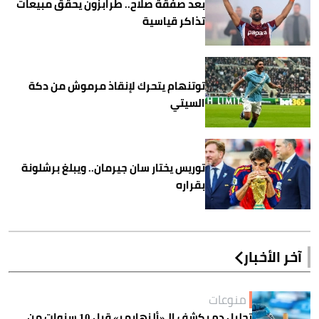
بعد صفقة صلاح.. طرابزون يحقق مبيعات
تذاكر قياسية
توتنهام يتحرك لإنقاذ مرموش من دكة
السيتي
توريس يختار سان جيرمان.. ويبلغ برشلونة
بقراره
آخر الأخبار
منوعات
تحليل دم يكشف الـ«ألزهايمر» قبل 10 سنوات من