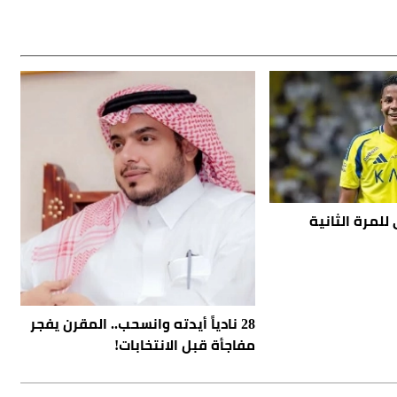
للمرة الثانية
28 نادياً أيدته وانسحب.. المقرن يفجر
مفاجأة قبل الانتخابات!