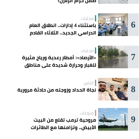
ضمن حزام الزلازل؟
محليات
6
باستثناء 4 إدارات.. انطلاق العام
الدراسي الجديد.. الثلاثاء القادم
محليات
7
«الأرصاد»: أمطار رعدية ورياح مثيرة
للغبار وحرارة شديدة على مناطق
عدة
الناس
8
نجاة الحداد وزوجته من حادثة مرورية
منوعات
9
مروحية ترمب تقلع من البيت
الأبيض.. وتزامنها مع الطائرات
المدنية يفتح تحقيقًا جويًا