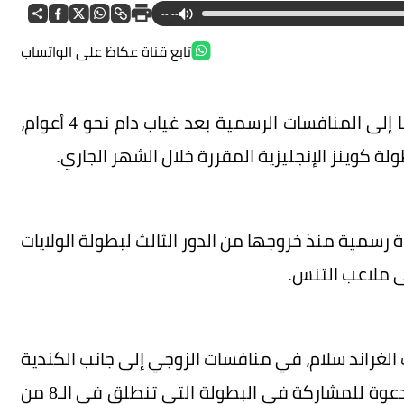
--:--
تابع قناة عكاظ على الواتساب
أكدت نجمة التنس الأمريكية سيرينا وليامز عودتها إلى المنافسات الرسمية بعد غياب دام نحو 4 أعوام،
كوينز الإنجليزية المقررة خلال الشهر الجاري.
غة من العمر 44 عاماً، أي مباراة رسمية منذ خروجها من الدور الثالث لبطولة الولايات
وجة بـ 23 لقباً في بطولات الغراند سلام، في منافسات الزوجي إلى جانب الكندية
الشابة فيكتوريا مبوكو، بعدما حصلت على بطاقة دعوة للمشاركة في البطولة التي تنطلق في الـ8 من