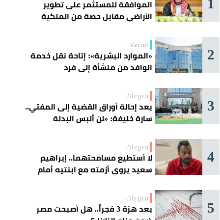
1
الموافقة للمستثمر على تطوير
الأراضي مقابل حصة من الملكية
اقتصاد
2
«الموارد البشرية»: إتاحة نقل خدمة
الوافد من منشأة إلى فرد
منوعات
3
بعد إحالة أوراق القضية إلى المفتي..
سارة خليفة: «لن ألبس البدلة
الحمراء»
منوعات
4
لا أستطيع مسامحتهما.. إبراهيم
سعيد يروي أزمته مع ابنتيه أمام
القضاء
منوعات
5
بعد هزة 3 فجراً.. هل أصبحت مصر