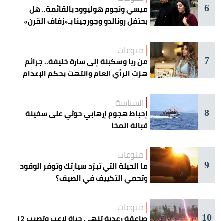
6
ميسي ونجوم هوليوود بالقائمة.. هل
يحتفل رونالدو وجورجينا بـ«زفاف القرن»
غداً؟
منوعات
7
من ريا وسكينة إلى سارة خليفة.. جرائم
هزت الرأي العام وانتهت بحكم الإعدام
السياسة
8
إحباط هجوم إرهابي حوثي على سفينة
قبالة المخا
منوعات
9
ما الحيلة التي تبرّد سيارتك وتوفر الوقود
وتحمي التكييف في الصيف؟
منوعات
10
صاعقة رعدية تنهي حياة لاعب وتصيب 12