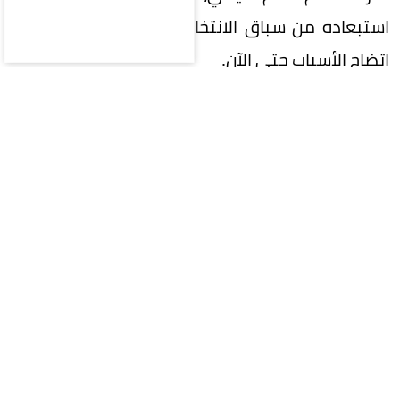
استبعاده من سباق الانتخابات بقرار من اللجنة، دون
اتضاح الأسباب حتى الآن.
وفي المقابل، تشير الأنباء المتداولة إلى استمرار
قائمة رئيس القادسية السابق بدر الرزيزاء في سباق
الترشح، إلى جانب قائمة رئيس النادي الأهلي السابق
خالد العيسى.
ويأتي هذا الترقب على الرغم من تجاوز خيمي
المقابلة الشخصية بنجاح، الأمر الذي زاد من حالة
التساؤل حول ما قد تشهده المرحلة القادمة من