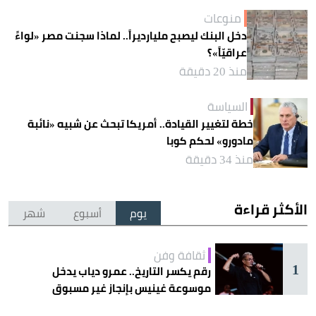
منوعات
دخل البنك ليصبح مليارديراً.. لماذا سجنت مصر «لواءً
عراقيّاً»؟
منذ 20 دقيقة
السياسة
خطة لتغيير القيادة.. أمريكا تبحث عن شبيه «نائبة
مادورو» لحكم كوبا
منذ 34 دقيقة
الأكثر قراءة
يوم
أسبوع
شهر
ثقافة وفن
1
رقم يكسر التاريخ.. عمرو دياب يدخل
موسوعة غينيس بإنجاز غير مسبوق