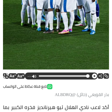
--:--
تابع قناة عكاظ على الواتساب
بذر القويعي (حائل) @ALBDRQ
أكد لاعب نادي الهلال ثيو هيرنانديز فخره الكبير بما