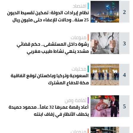
اقتصاد
2
نظام إيرادات الدولة: تمكين تقسيط الديون
25 سنة.. وحالات للإعفاء حتى مليون ريال
منوعات
3
رشوة داخل المستشفى.. حكم قضائي
مشدد ينهي نشاط طبيب مغربي
محليات
4
السعودية وتركيا وباكستان توقع اتفاقية
مكة للدفاع المشترك
ثقافة وفن
5
أعاد رقصة عمرها 32 عاماً.. محمود حميدة
يخطف الأنظار في زفاف ابنته
منوعات