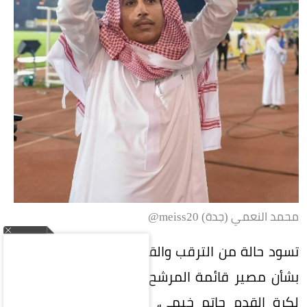
محمد النعمي (جدة) meiss20@
تسود حالة من الترقب والقلق في الأوساط الرياضية
بشأن مصير قائمة المرشح لرئاسة الاتحاد السعودي
لكرة القدم حاتم خيمي، وسط أنباء عن احتمالية