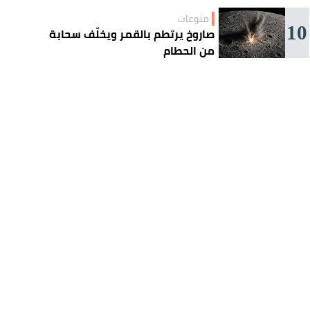
منوعات
10
صاروخ يرتطم بالقمر ويخلّف سحابة
من الحطام