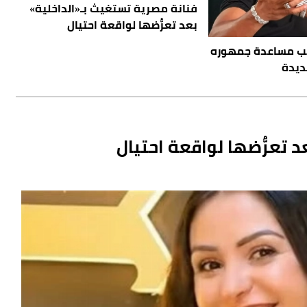
فنانة مصرية تستغيث بـ«الداخلية»
بعد تعرُّضها لواقعة احتيال
ب مساعدة جمهوره
ديدة
 تعرُّضها لواقعة احتيال