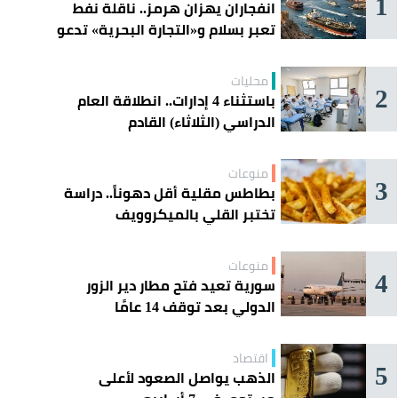
1
انفجاران يهزان هرمز.. ناقلة نفط
تعبر بسلام و«التجارة البحرية» تدعو
السفن إلى الحذر
محليات
2
باستثناء 4 إدارات.. انطلاقة العام
الدراسي (الثلاثاء) القادم
منوعات
3
بطاطس مقلية أقل دهوناً.. دراسة
تختبر القلي بالميكروويف
منوعات
4
سورية تعيد فتح مطار دير الزور
الدولي بعد توقف 14 عامًا
اقتصاد
5
الذهب يواصل الصعود لأعلى