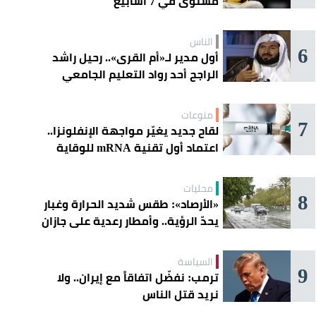
مستوى في 7 أسابيع
الناس
6
أول مدير لـ«أم القرى».. رحيل راشد
الراجح أحد رواد التعليم الجامعي
منوعات
7
لقاح جديد يغيّر مواجهة الإنفلونزا..
اعتماد أول تقنية mRNA للوقاية
الموسمية
محليات
8
«الأرصاد»: طقس شديد الحرارة وغبار
يحدّ الرؤية.. وأمطار رعدية على جازان
وعسير
السياسة
9
ترمب: نفضّل اتفاقاً مع إيران.. ولا
نريد قتل الناس