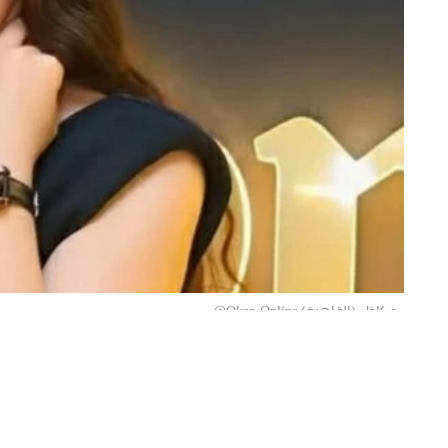
«عكاظ» (القاهرة) Okaz-Online@
تصدّرت الفنانة المصرية الشابة نيجار مح
وجّهت استغاثة عاجلة إلى وزارة الداخلية
القانونية ضد شخص تتهمه بالاستيلاء على