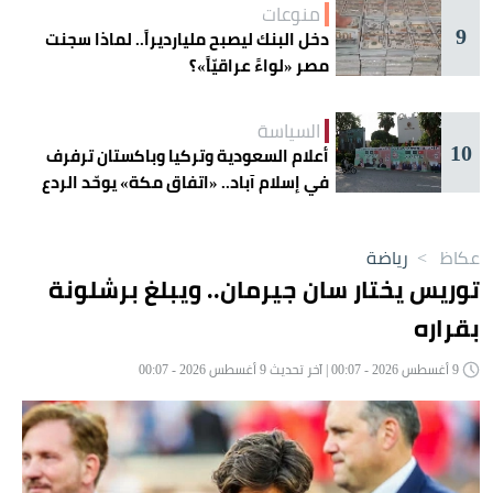
منوعات
9
دخل البنك ليصبح مليارديراً.. لماذا سجنت
مصر «لواءً عراقيّاً»؟
السياسة
10
أعلام السعودية وتركيا وباكستان ترفرف
في إسلام آباد.. «اتفاق مكة» يوحّد الردع
عكاظ
>
رياضة
توريس يختار سان جيرمان.. ويبلغ برشلونة
بقراره
9 أغسطس 2026 - 00:07 | آخر تحديث 9 أغسطس 2026 - 00:07