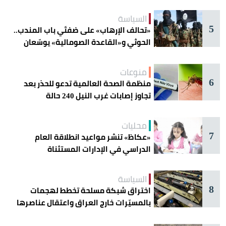
أمنها
السياسة
5
«تحالف الإرهاب» على ضفتَي باب المندب..
الحوثي و«القاعدة الصومالية» يوسّعان
دائرة الخطر
منوعات
6
منظمة الصحة العالمية تدعو للحذر بعد
تجاوز إصابات غرب النيل 240 حالة
محليات
7
«عكاظ» تنشر مواعيد انطلاقة العام
الدراسي في الإدارات المستثناة
السياسة
8
اختراق شبكة مسلحة تخطط لهجمات
بالمسيّرات خارج العراق واعتقال عناصرها