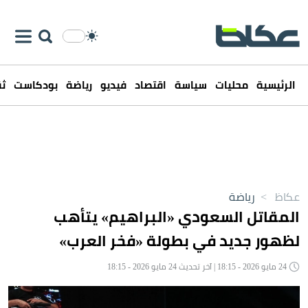
الرئيسية
محليات
سياسة
اقتصاد
فيديو
رياضة
بودكاست
ثق
عكاظ
>
رياضة
المقاتل السعودي «البراهيم» يتأهب
لظهور جديد في بطولة «فخر العرب»
24 مايو 2026 - 18:15 | آخر تحديث 24 مايو 2026 - 18:15