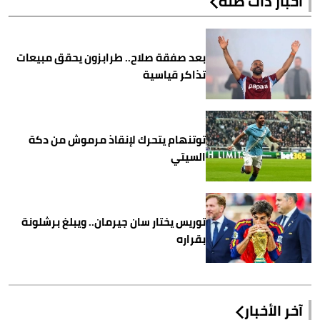
أخبار ذات صلة
بعد صفقة صلاح.. طرابزون يحقق مبيعات
تذاكر قياسية
توتنهام يتحرك لإنقاذ مرموش من دكة
السيتي
توريس يختار سان جيرمان.. ويبلغ برشلونة
بقراره
آخر الأخبار