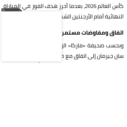
كأس العالم 2026، بعدما أحرز هدف الفوز في المباراة
النهائية أمام الأرجنتين الشهر الماضي.
اتفاق ومفاوضات مستمرة
وبحسب صحيفة «ماركا» الإسبانية، فقد توصل باريس
سان جيرمان إلى اتفاق مع فيران توريس للانضمام إليه
بعقد مدته أربع سنوات، ولم يتبقَّ سوى إتمام
المفاوضات مع برشلونة، وهو ما تجري مناقشته حالياً.
الصفقة تقترب من الحسم
وأضافت أن باريس سان جيرمان وبرشلونة قريبان من
التوصل إلى اتفاق، ومن المتوقع إتمام الصفقة خلال
الأيام القليلة القادمة، وتسعى جميع الأطراف إلى