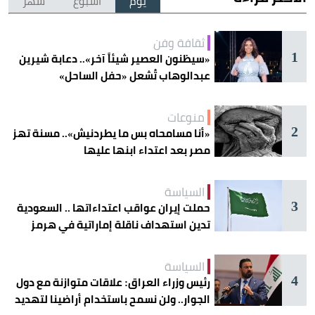
يوم
أسبوع
شهر
ثقافة وفن
1
«سيظنون العصير شيئاً آخر».. دعابة شيرين
عبدالوهاب تُشعل «حفل الساحل»
منوعات
2
«أنا مسامحاه بس ما يطردنيش».. مسنة تهز
مصر بعد اعتداء ابنها عليها
السياسة
3
حملت إيران عواقب اعتداءاتها .. السعودية
تدين استهداف ناقلة إماراتية في هرمز
السياسة
4
رئيس وزراء العراق: علاقات متوازنة مع دول
الجوار.. ولن نسمح باستخدام أراضينا لتهديد