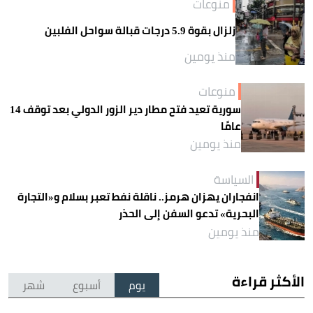
منوعات
زلزال بقوة 5.9 درجات قبالة سواحل الفلبين
منذ يومين
منوعات
سورية تعيد فتح مطار دير الزور الدولي بعد توقف 14
عامًا
منذ يومين
السياسة
انفجاران يهزان هرمز.. ناقلة نفط تعبر بسلام و«التجارة
البحرية» تدعو السفن إلى الحذر
منذ يومين
الأكثر قراءة
يوم
أسبوع
شهر