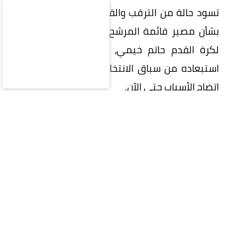
تسود حالة من الترقب والقلق في الأوساط الرياضية
بشأن مصير قائمة المرشح لرئاسة الاتحاد السعودي
لكرة القدم حاتم خيمي، وسط أنباء عن احتمالية
استبعاده من سباق الانتخابات بقرار من اللجنة، دون
اتضاح الأسباب حتى الآن.
وفي المقابل، تشير الأنباء المتداولة إلى استمرار
قائمة رئيس القادسية السابق بدر الرزيزاء في سباق
الترشح، إلى جانب قائمة رئيس النادي الأهلي السابق
خالد العيسى.