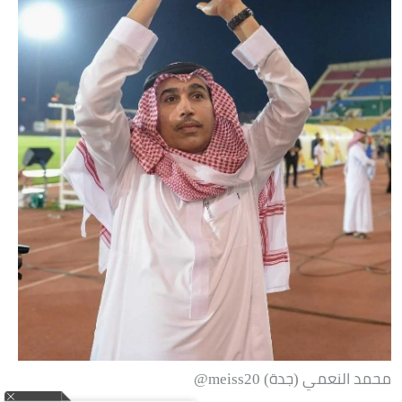
محمد النعمي (جدة) meiss20@