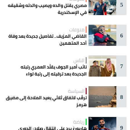
5
مصري يقتل والده ويصيب والدته وشقيقه
في الإسكندرية
منوعات
6
القاضي المزيف.. تفاصيل جديدة بعد وفاة
أحد المتهمين
الناس
7
نائب أمير الجوف يقلّد العمري رتبته
الجديدة بعد ترقيته إلى رتبة لواء
السياسة
8
ترقّب لاتفاق ثلاثي يعيد الملاحة إلى مضيق
هرمز
رياضة
9
هاربورغ يرد على انتقال صلاح: الدوري