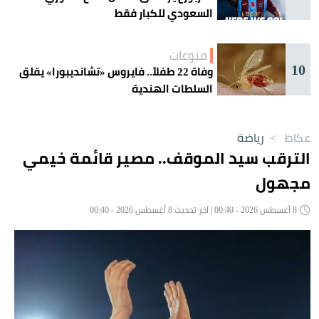
السعودي للكبار فقط
منوعات
10
وفاة 22 طفلاً.. فايروس «تشانديبورا» يقلق
السلطات الهندية
عكاظ
>
رياضة
الترقب سيد الموقف.. مصير قائمة خيمي
مجهول
8 أغسطس 2026 - 00:40 | آخر تحديث 8 أغسطس 2026 - 00:40