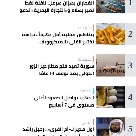
1
انفجاران يهزان هرمز.. ناقلة نفط
تعبر بسلام و«التجارة البحرية» تدعو
السفن إلى الحذر
منوعات
2
بطاطس مقلية أقل دهوناً.. دراسة
تختبر القلي بالميكروويف
منوعات
3
سورية تعيد فتح مطار دير الزور
الدولي بعد توقف 14 عامًا
اقتصاد
4
الذهب يواصل الصعود لأعلى
مستوى في 7 أسابيع
الناس
5
أول مدير لـ«أم القرى».. رحيل راشد