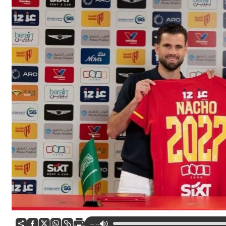
--:--