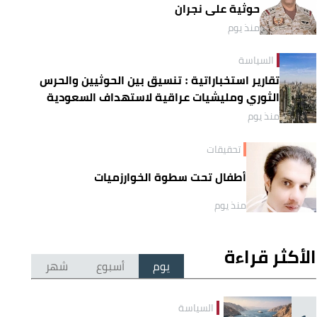
حوثية على نجران
منذ يوم
السياسة
تقارير استخباراتية : تنسيق بين الحوثيين والحرس
الثوري ومليشيات عراقية لاستهداف السعودية
منذ يوم
تحقيقات
أطفال تحت سطوة الخوارزميات
منذ يوم
الأكثر قراءة
يوم
أسبوع
شهر
السياسة