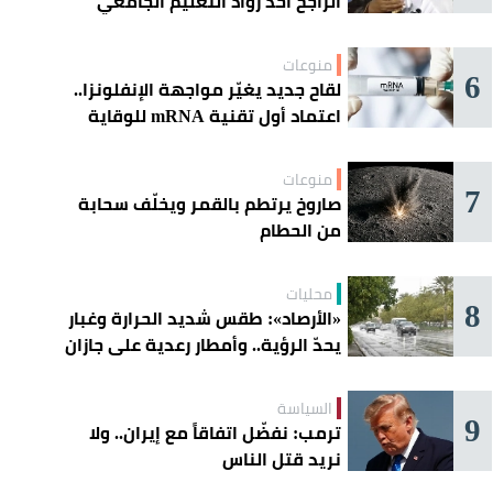
الراجح أحد رواد التعليم الجامعي
منوعات
6
لقاح جديد يغيّر مواجهة الإنفلونزا..
اعتماد أول تقنية mRNA للوقاية
الموسمية
منوعات
7
صاروخ يرتطم بالقمر ويخلّف سحابة
من الحطام
محليات
8
«الأرصاد»: طقس شديد الحرارة وغبار
يحدّ الرؤية.. وأمطار رعدية على جازان
وعسير
السياسة
9
ترمب: نفضّل اتفاقاً مع إيران.. ولا
نريد قتل الناس