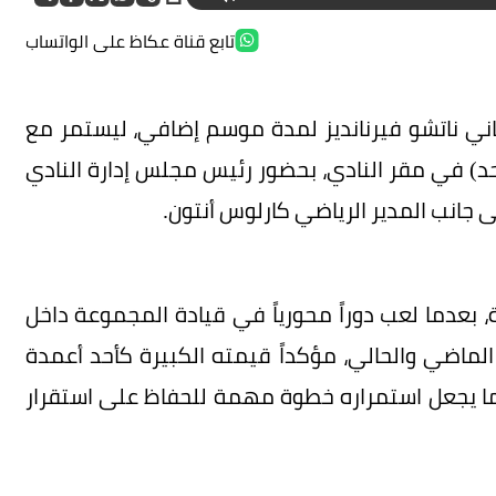
تابع قناة عكاظ على الواتساب
باني ناتشو فيرنانديز لمدة موسم إضافي، ليستمر مع
اليوم (الأحد) في مقر النادي، بحضور رئيس مجلس إدارة النادي
ى جانب المدير الرياضي كارلوس أنتون.
رة، بعدما لعب دوراً محورياً في قيادة المجموعة داخل
 خلال الموسمين الماضي والحالي، مؤكداً قيمته الكبيرة كأحد أعمدة
ما يجعل استمراره خطوة مهمة للحفاظ على استقرار