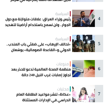
السياسة
4
رئيس وزراء العراق: علاقات متوازنة مع دول
الجوار.. ولن نسمح باستخدام أراضينا لتهديد
أمنها
السياسة
5
«تحالف الإرهاب» على ضفتَي باب المندب..
الحوثي و«القاعدة الصومالية» يوسّعان
دائرة الخطر
منوعات
6
منظمة الصحة العالمية تدعو للحذر بعد
تجاوز إصابات غرب النيل 240 حالة
محليات
7
«عكاظ» تنشر مواعيد انطلاقة العام
الدراسي في الإدارات المستثناة