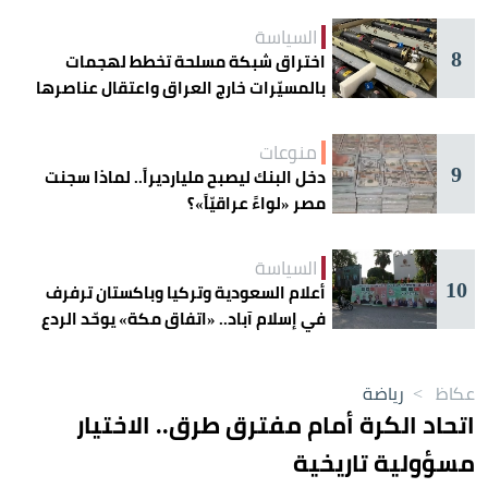
السياسة
8
اختراق شبكة مسلحة تخطط لهجمات
بالمسيّرات خارج العراق واعتقال عناصرها
منوعات
9
دخل البنك ليصبح مليارديراً.. لماذا سجنت
مصر «لواءً عراقيّاً»؟
السياسة
10
أعلام السعودية وتركيا وباكستان ترفرف
في إسلام آباد.. «اتفاق مكة» يوحّد الردع
عكاظ
>
رياضة
اتحاد الكرة أمام مفترق طرق.. الاختيار
مسؤولية تاريخية