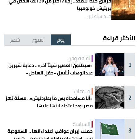
حرائق كندا تتمدد.. إجلاء أكثر من 20 ألف شخص في
بريتيش كولومبيا
منذ ساعتين
الأكثر قراءة
يوم
أسبوع
شهر
ثقافة وفن
1
«سيظنون العصير شيئاً آخر».. دعابة شيرين
عبدالوهاب تُشعل «حفل الساحل»
منوعات
2
«أنا مسامحاه بس ما يطردنيش».. مسنة تهز
مصر بعد اعتداء ابنها عليها
السياسة
3
حملت إيران عواقب اعتداءاتها .. السعودية
تدين استهداف ناقلة إماراتية في هرمز