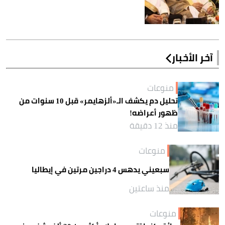
آخر الأخبار
منوعات
تحليل دم يكشف الـ«ألزهايمر» قبل 10 سنوات من
ظهور أعراضه!
منذ 12 دقيقة
منوعات
سبعيني يدهس 4 دراجين مرتين في إيطاليا
منذ ساعتين
منوعات