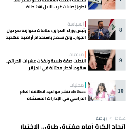
تجاوز إصابات غرب النيل 240 حالة
السياسة
8
رئيس وزراء العراق: علاقات متوازنة مع دول
الجوار.. ولن نسمح باستخدام أراضينا لتهديد
أمنها
منوعات
9
انتحلت صفة طبيبة ونفذت عشرات الجرائم..
سقوط أخطر محتالَة في الجزائر
محليات
10
«عكاظ» تنشر مواعيد انطلاقة العام
الدراسي في الإدارات المستثناة
عكاظ
>
رياضة
اتحاد الكرة أمام مفترق طرق.. الاختيار