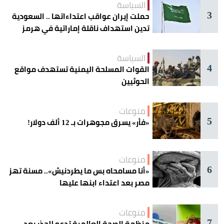
السياسة
3
حملت إيران عواقب اعتداءاتها .. السعودية
تدين استهداف ناقلة إماراتية في هرمز
السياسة
4
القوات المسلحة اليمنية تستهدف مواقع
الحوثيين
منوعات
5
«فأر» يسرق مجوهرات بـ 12 ألف دولار!
منوعات
6
«أنا مسامحاه بس ما يطردنيش».. مسنة تهز
مصر بعد اعتداء ابنها عليها
منوعات
7
منظمة الصحة العالمية تدعو للحذر بعد