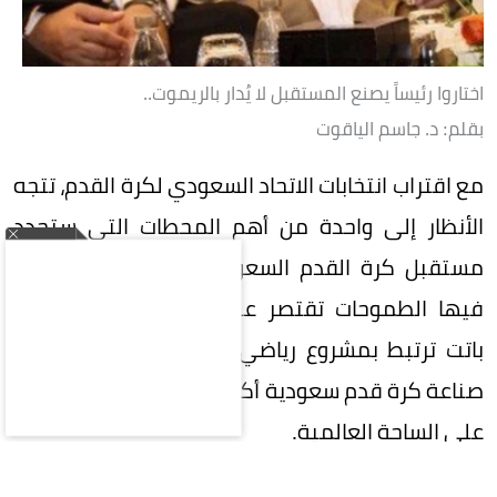
اختاروا رئيساً يصنع المستقبل لا يُدار بالريموت..
بقلم: د. جاسم الياقوت
مع اقتراب انتخابات الاتحاد السعودي لكرة القدم، تتجه
الأنظار إلى واحدة من أهم المحطات التي ستحدد
مستقبل كرة القدم السعودية، في مرحلة لم تعد
فيها الطموحات تقتصر على تحقيق البطولات، بل
باتت ترتبط بمشروع رياضي وطني كبير، يتطلع إلى
صناعة كرة قدم سعودية أكثر تنافسية وتأثيراً وحضوراً
على الساحة العالمية.
في هذه المرحلة المفصلية، تقع على عاتق