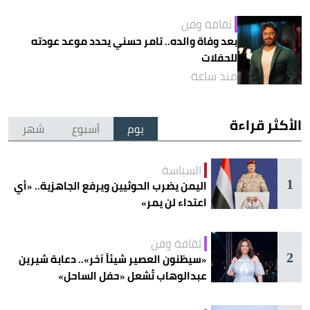
ثقافة وفن
بعد وفاة والده.. تامر حسني يحدد موعد عودته
للحفلات
منذ ساعة
الأكثر قراءة
يوم
أسبوع
شهر
السياسة
1
اليمن يضرب الحوثيين ويرفع الجاهزية.. «أي
اعتداء لن يمر»
ثقافة وفن
2
«سيظنون العصير شيئاً آخر».. دعابة شيرين
عبدالوهاب تُشعل «حفل الساحل»