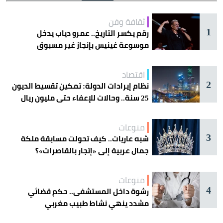
ثقافة وفن
1
رقم يكسر التاريخ.. عمرو دياب يدخل
موسوعة غينيس بإنجاز غير مسبوق
اقتصاد
2
نظام إيرادات الدولة: تمكين تقسيط الديون
25 سنة.. وحالات للإعفاء حتى مليون ريال
منوعات
3
شبه عاريات.. كيف تحولت مسابقة ملكة
جمال عربية إلى «إتجار بالقاصرات»؟
منوعات
4
رشوة داخل المستشفى.. حكم قضائي
مشدد ينهي نشاط طبيب مغربي