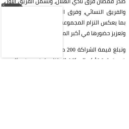
صدر قمصان فرق نادي الهلال، وتشمل الفريق الأول،
والفريق النسائي، وفرق الفئات السنية (الناشئين)،
بما يعكس التزام المجموعة بدعم الرياضة السعودية
وتعزيز حضورها في أكبر المحافل الرياضية.
وتبلغ قيمة الشراكة 200 مليون ريال على 5 سنوات،
في خطوة تؤكد المكانة المتنامية في ريف كإحدى
العلامات التجارية السعودية الرائدة، وسعيها إلى بناء
شراكات إستراتيجية طويلة الأمد تحقق قيمة مضافة
للطرفين.
وتواصل ريف توسعها محلياً وعالمياً، إذ تمتلك أكثر
من 400 فرع في 40 دولة حول العالم، ما يعكس نجاح