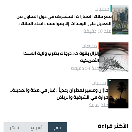
محليات
منع ملاك العقارات المشتركة في دول التعاون من
التعديل على الوحدات إلا بموافقة «اتحاد الملاك»
منذ 18 دقيقة
منوعات
زلزال بقوة 5.5 درجات يضرب ولاية ألاسكا
الأمريكية
منذ 54 دقيقة
محليات
جازان وعسير تمطران رعدياً.. غبار في مكة والمدينة..
حرارة في الشرقية والرياض
منذ ساعة
الأكثر قراءة
يوم
أسبوع
شهر