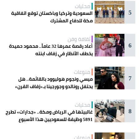
محليات
5
السعودية وتركيا وباكستان توقع اتفاقية
مكة للدفاع المشترك
ثقافة وفن
6
أعاد رقصة عمرها 32 عاماً.. محمود حميدة
يخطف الأنظار في زفاف ابنته
منوعات
7
ميسي ونجوم هوليوود بالقائمة.. هل
يحتفل رونالدو وجورجينا بـ«زفاف القرن»
غداً؟
محليات
8
غالبيتها في الرياض ومكة.. «جدارات» تطرح
5891 وظيفة للسعوديين هذا الأسبوع
منوعات