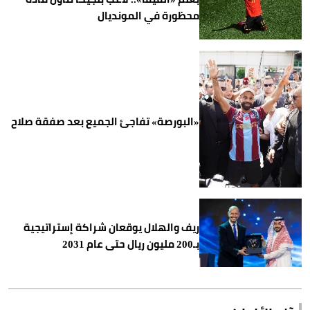
محظورة في المونديال
«البورصة» تفاجئ الجميع بعد صفقة صلاح
ريف والهلال يوقعان شراكة إستراتيجية
بـ200 مليون ريال حتى عام 2031