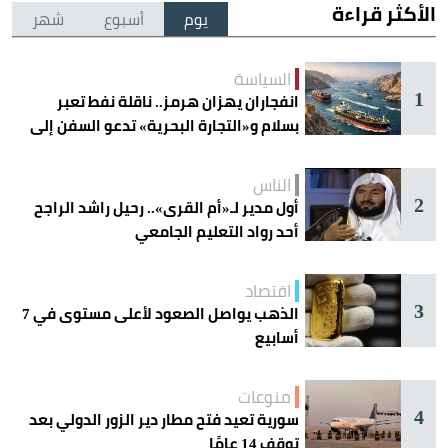
الأكثر قراءة
يوم
أسبوع
شهر
السياسة
1
انفجاران يهزان هرمز.. ناقلة نفط تعبر
بسلام و«التجارة البحرية» تدعو السفن إلى
الحذر
الناس
2
أول مدير لـ«أم القرى».. رحيل راشد الراجح
أحد رواد التعليم الجامعي
اقتصاد
3
الذهب يواصل الصعود لأعلى مستوى في 7
أسابيع
منوعات
4
سورية تعيد فتح مطار دير الزور الدولي بعد
توقف 14 عامًا