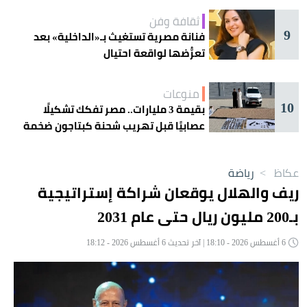
ثقافة وفن
9
فنانة مصرية تستغيث بـ«الداخلية» بعد
تعرُّضها لواقعة احتيال
منوعات
10
بقيمة 3 مليارات.. مصر تفكك تشكيلًا
عصابيًا قبل تهريب شحنة كبتاجون ضخمة
عكاظ
>
رياضة
ريف والهلال يوقعان شراكة إستراتيجية
بـ200 مليون ريال حتى عام 2031
6 أغسطس 2026 - 18:10 | آخر تحديث 6 أغسطس 2026 - 18:12