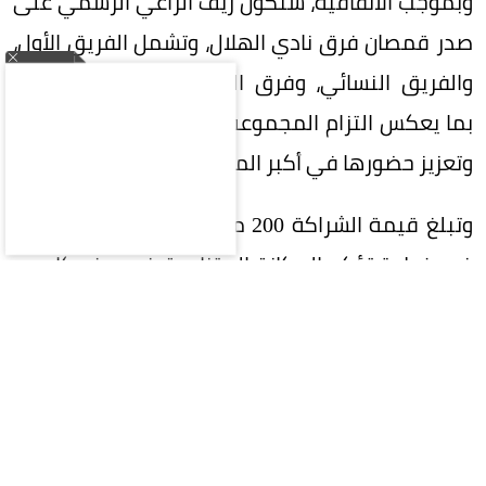
وبموجب الاتفاقية، ستكون ريف الراعي الرسمي على
صدر قمصان فرق نادي الهلال، وتشمل الفريق الأول،
والفريق النسائي، وفرق الفئات السنية (الناشئين)،
بما يعكس التزام المجموعة بدعم الرياضة السعودية
وتعزيز حضورها في أكبر المحافل الرياضية.
وتبلغ قيمة الشراكة 200 مليون ريال على 5 سنوات،
في خطوة تؤكد المكانة المتنامية في ريف كإحدى
العلامات التجارية السعودية الرائدة، وسعيها إلى بناء
شراكات إستراتيجية طويلة الأمد تحقق قيمة مضافة
للطرفين.
وتواصل ريف توسعها محلياً وعالمياً، إذ تمتلك أكثر