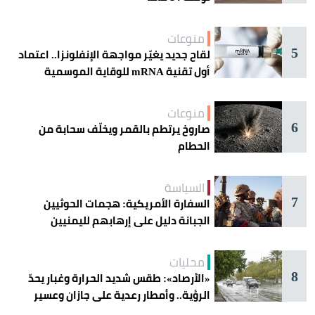
منوعات
5
لقاح جديد يغيّر مواجهة الإنفلونزا.. اعتماد
أول تقنية mRNA للوقاية الموسمية
منوعات
6
صاروخ يرتطم بالقمر ويخلّف سحابة من
الحطام
السياسة
7
السفارة الأمريكية: هجمات الحوثيين
الجبانة دليل على إرهابهم لليمنيين
محليات
8
«الأرصاد»: طقس شديد الحرارة وغبار يحدّ
الرؤية.. وأمطار رعدية على جازان وعسير