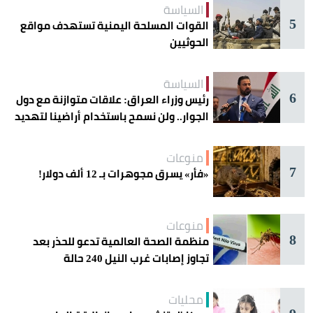
السياسة
5
القوات المسلحة اليمنية تستهدف مواقع
الحوثيين
السياسة
6
رئيس وزراء العراق: علاقات متوازنة مع دول
الجوار.. ولن نسمح باستخدام أراضينا لتهديد
أمنها
منوعات
7
«فأر» يسرق مجوهرات بـ 12 ألف دولار!
منوعات
8
منظمة الصحة العالمية تدعو للحذر بعد
تجاوز إصابات غرب النيل 240 حالة
محليات