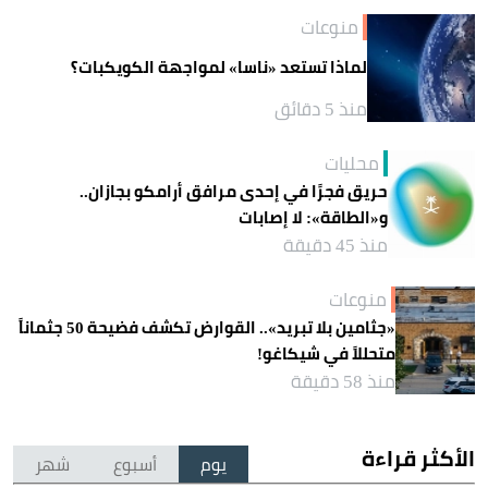
منوعات
لماذا تستعد «ناسا» لمواجهة الكويكبات؟
منذ 5 دقائق
محليات
حريق فجرًا في إحدى مرافق أرامكو بجازان..
و«الطاقة»: لا إصابات
منذ 45 دقيقة
منوعات
«جثامين بلا تبريد».. القوارض تكشف فضيحة 50 جثماناً
متحللاً في شيكاغو!
منذ 58 دقيقة
الأكثر قراءة
يوم
أسبوع
شهر