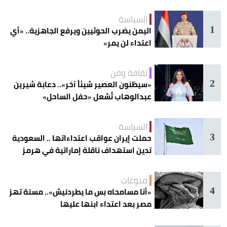
السياسة
1
اليمن يضرب الحوثيين ويرفع الجاهزية.. «أي
اعتداء لن يمر»
ثقافة وفن
2
«سيظنون العصير شيئاً آخر».. دعابة شيرين
عبدالوهاب تُشعل «حفل الساحل»
السياسة
3
حملت إيران عواقب اعتداءاتها .. السعودية
تدين استهداف ناقلة إماراتية في هرمز
منوعات
4
«أنا مسامحاه بس ما يطردنيش».. مسنة تهز
مصر بعد اعتداء ابنها عليها