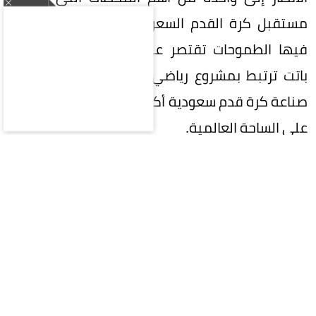
مستقبل كرة القدم السعودية، في مرحلة لم تعد
فيها الطموحات تقتصر على تحقيق البطولات، بل
باتت ترتبط بمشروع رياضي وطني كبير، يتطلع إلى
صناعة كرة قدم سعودية أكثر تنافسية وتأثيراً وحضوراً
على الساحة العالمية.
في هذه المرحلة المفصلية، تقع على عاتق
المشاركين في الانتخابات مسؤولية تاريخية تتجاوز
مجرد اختيار اسم لرئاسة الاتحاد؛ فالمطلوب هو اختيار
رئيس قادر على صناعة الفارق، وامتلاك رؤية واضحة،
وإلهام الجماهير واللاعبين والأندية، وتحويل
الطموحات السعودية إلى إنجازات ملموسة.