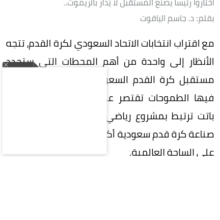
اختاروا رئيساً يصنع المستقبل لا يُدار بالريموت..
بقلم: د. جاسم الياقوت
مع اقتراب انتخابات الاتحاد السعودي لكرة القدم، تتجه
الأنظار إلى واحدة من أهم المحطات التي ستحدد
مستقبل كرة القدم السعودية، في مرحلة لم تعد
فيها الطموحات تقتصر على تحقيق البطولات، بل
باتت ترتبط بمشروع رياضي وطني كبير، يتطلع إلى
صناعة كرة قدم سعودية أكثر تنافسية وتأثيراً وحضوراً
على الساحة العالمية.
في هذه المرحلة المفصلية، تقع على عاتق
المشاركين في الانتخابات مسؤولية تاريخية تتجاوز
مجرد اختيار اسم لرئاسة الاتحاد؛ فالمطلوب هو اختيار