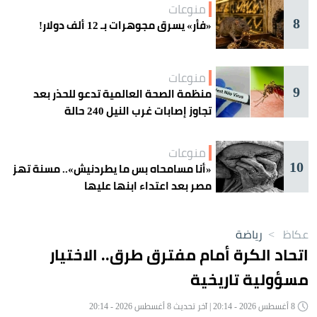
منوعات
8
«فأر» يسرق مجوهرات بـ 12 ألف دولار!
منوعات
9
منظمة الصحة العالمية تدعو للحذر بعد
تجاوز إصابات غرب النيل 240 حالة
منوعات
10
«أنا مسامحاه بس ما يطردنيش».. مسنة تهز
مصر بعد اعتداء ابنها عليها
عكاظ
>
رياضة
اتحاد الكرة أمام مفترق طرق.. الاختيار
مسؤولية تاريخية
8 أغسطس 2026 - 20:14 | آخر تحديث 8 أغسطس 2026 - 20:14