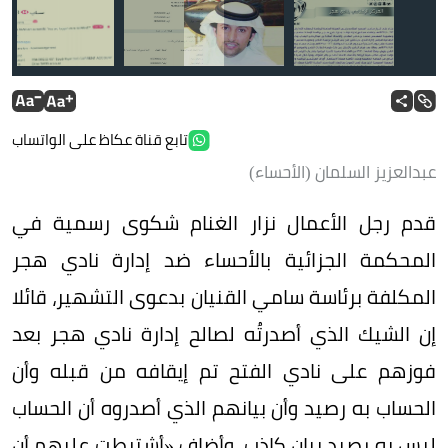
تر
تابع قناة عكاظ على الواتساب
عبدالعزيز السلمان (الأحساء)
صحيفة الدعوى.
قدم رجل الأعمال نزار الغنام شكوى رسمية في
المحكمة الجزائية بالأحساء ضد إدارة نادي هجر
المكلفة برئاسة سامي القنيان بدعوى التشهير، قائلا
إن الشيك الذي أصدرتُه لصالح إدارة نادي هجر بعد
فوزهم على نادي الفتح تم إيقافه من قبله وأن
الحساب به رصيد وأن بيانهم الذي أصدروه أن الحساب
ليس به رصيد بيان كاذب، وأضاف «أشترطت عليهم أن