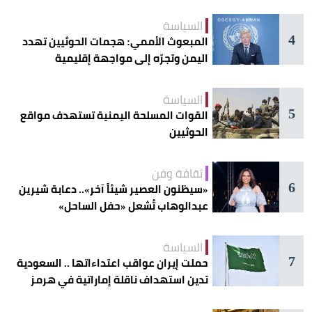
السياسة
4
المبعوث الأممي: هجمات الحوثيين تهدد
اليمن وتجرّه إلى مواجهة إقليمية
السياسة
5
القوات المسلحة اليمنية تستهدف مواقع
الحوثيين
ثقافة وفن
6
«سيظنون العصير شيئاً آخر».. دعابة شيرين
عبدالوهاب تُشعل «حفل الساحل»
السياسة
7
حملت إيران عواقب اعتداءاتها .. السعودية
تدين استهداف ناقلة إماراتية في هرمز