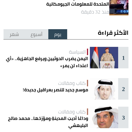
المتحدة للمعلومات الجيومكانية
منذ 32 دقيقة
الأكثر قراءة
يوم
أسبوع
شهر
السياسة
1
اليمن يضرب الحوثيين ويرفع الجاهزية.. «أي
اعتداء لن يمر»
كتاب ومقالات
2
موسم جديد للنصر بعراقيل جديدة!
كتاب ومقالات
3
وداعًا أديبَ المدينةِ ومؤرّخها.. محمد صالح
البليهشي