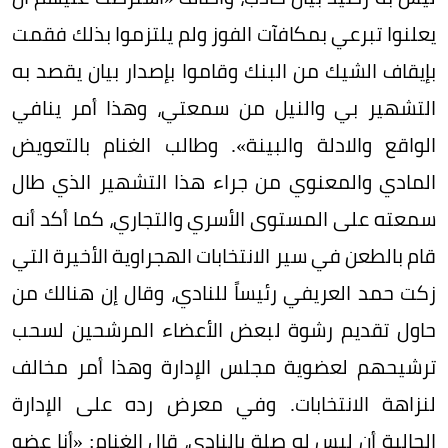
يعلنوا تبرعي بمكافآت الفوز ولم يلتزموا بذلك فقمت
بإيقاف الشيك من البنك وقاموا بإصدار بيان يقصد به
التشهير بي والنيل من سمعتي، وهذا أمر ينافي
الواقع والادلة والبينة». وطالب الغنام بالتعويض
المادي والمعنوي من جراء هذا التشهير الذي طال
سمعته على المستوى الأسري والتجاري، كما أكد أنه
قام بالطعن في سير الانتخابات الهجراوية الأخيرة التي
زكت حمد العريفي رئيساً للنادي، وقال إن هنالك من
حاول تقديم رشوة لبعض الأعضاء المرشحين لسحب
ترشيحهم لعضوية مجلس الإدارة وهذا أمر مخالف
لنزاهة الانتخابات. وفي معرض رده على الإدارة
الحالية أن ليس له صلة بالنادي، قال الغنام: «أنا عضو