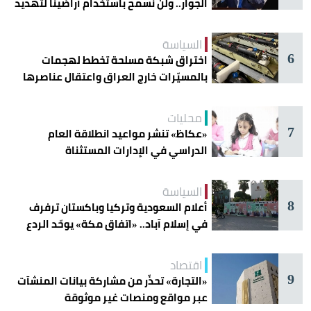
الجوار.. ولن نسمح باستخدام أراضينا لتهديد
أمنها
السياسة
6
اختراق شبكة مسلحة تخطط لهجمات
بالمسيّرات خارج العراق واعتقال عناصرها
محليات
7
«عكاظ» تنشر مواعيد انطلاقة العام
الدراسي في الإدارات المستثناة
السياسة
8
أعلام السعودية وتركيا وباكستان ترفرف
في إسلام آباد.. «اتفاق مكة» يوحّد الردع
اقتصاد
9
«التجارة» تحذّر من مشاركة بيانات المنشآت
عبر مواقع ومنصات غير موثوقة