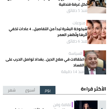
لكل غرفة فندقية
منذ 5 دقائق
منوعات
شيخوخة البشرة تبدأ من التفاصيل.. 4 عادات تخفي
أثرها وتُظهر العمر
منذ 6 دقائق
السياسة
اعتقالات في صلاح الدين.. بغداد تواصل الحرب على
الفساد
منذ 14 دقيقة
الأكثر قراءة
يوم
أسبوع
شهر
ثقافة وفن