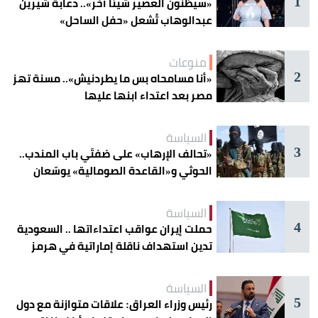
1
«سيظنون العصير شيئاً آخر».. دعابة شيرين
عبدالوهاب تُشعل «حفل الساحل»
منوعات
2
«أنا مسامحاه بس ما يطردنيش».. مسنة تهز
مصر بعد اعتداء ابنها عليها
السياسة
3
«تحالف الإرهاب» على ضفتَي باب المندب..
الحوثي و«القاعدة الصومالية» يوسّعان
دائرة الخطر
السياسة
4
حملت إيران عواقب اعتداءاتها .. السعودية
تدين استهداف ناقلة إماراتية في هرمز
السياسة
5
رئيس وزراء العراق: علاقات متوازنة مع دول