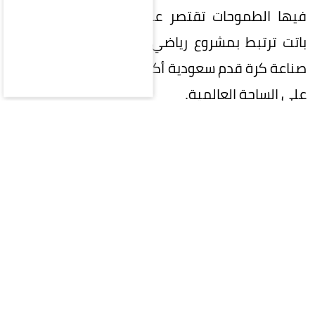
فيها الطموحات تقتصر على تحقيق البطولات، بل
باتت ترتبط بمشروع رياضي وطني كبير، يتطلع إلى
صناعة كرة قدم سعودية أكثر تنافسية وتأثيراً وحضوراً
على الساحة العالمية.
في هذه المرحلة المفصلية، تقع على عاتق
المشاركين في الانتخابات مسؤولية تاريخية تتجاوز
مجرد اختيار اسم لرئاسة الاتحاد؛ فالمطلوب هو اختيار
رئيس قادر على صناعة الفارق، وامتلاك رؤية واضحة،
وإلهام الجماهير واللاعبين والأندية، وتحويل
الطموحات السعودية إلى إنجازات ملموسة.
كرة القدم السعودية اليوم لا تحتاج إلى رئيس يدير